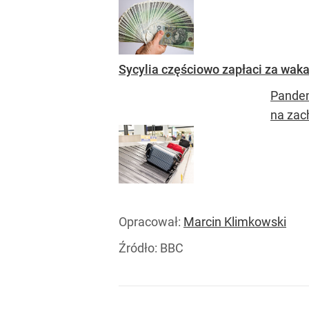
Sycylia częściowo zapłaci za wak
Pandem
na zac
Opracował:
Marcin Klimkowski
Źródło:
BBC