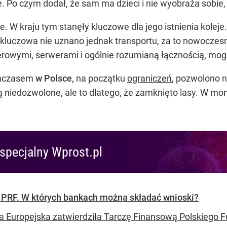
. Po czym dodał, że sam ma dzieci i nie wyobraża sobie,
. W kraju tym stanęły kluczowe dla jego istnienia koleje.
 kluczowa nie uznano jednak transportu, za to nowoczesne
wymi, serwerami i ogólnie rozumianą łącznością, mogą
ymczasem
w Polsce
, na początku
ograniczeń
, pozwolono 
ą niedozwolone, ale to dlatego, że zamknięto lasy. W mom
specjalny Wprost.pl
 PRF. W których bankach można składać wnioski?
a Europejska zatwierdziła Tarczę Finansową Polskiego 