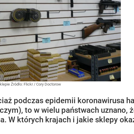
klepie
Źródło:
Flickr
/
Cory Doctorow
ociaż podczas epidemii koronawirusa h
zym), to w wielu państwach uznano, że 
 W których krajach i jakie sklepy oka