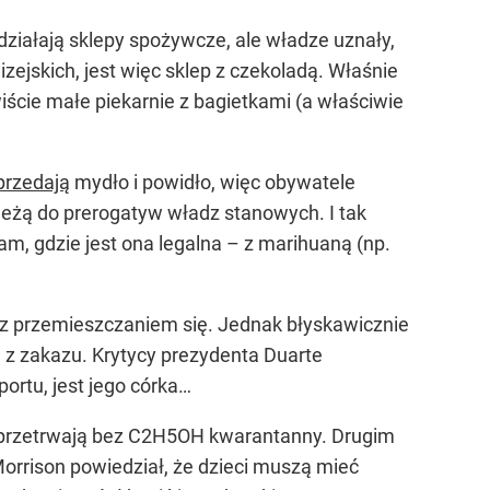
iałają sklepy spożywcze, ale władze uznały,
zejskich, jest więc sklep z czekoladą. Właśnie
wiście małe piekarnie z bagietkami (a właściwie
przedają
mydło i powidło, więc obywatele
leżą do prerogatyw władz stanowych. I tak
am, gdzie jest ona legalna – z marihuaną (np.
 z przemieszczaniem się. Jednak błyskawicznie
 z zakazu. Krytycy prezydenta Duarte
portu, jest jego córka…
e przetrwają bez C2H5OH kwarantanny. Drugim
orrison powiedział, że dzieci muszą mieć