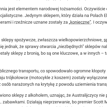
nia jest elementem narodowej tożsamości. Oczywiście dz
cjalistyczne. Jedynym sklepem, który działa na Polach Eli
serami i rzeźnicze uznane zostały za
„konieczne”
. I oczy
sklepy spożywcze, zwłaszcza wielkopowierzchniowe,
s
się jednak, że sprawy otwarcia „niezbędnych” sklepów na
tały sklepy z bronią, bo są one kluczowe, a w innych – t
blicznego transportu, co spowodowało ogromne kłopoty
raju trójkołowce (motocykle z koszem) zostały wyłączone
ną z osób narażonych na krytykę z powodu uziemienia trans
ono sklepy z alkoholem, uznając, że Australijczycy ni
… zabawkami. Działają nieprzerwanie, bo premier Scott M