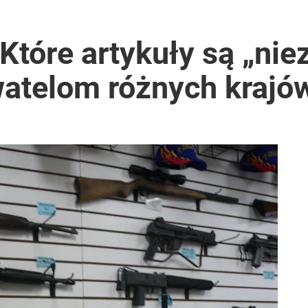
Które artykuły są „ni
watelom różnych krajó