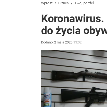
Wprost
/
Biznes
/
Twój portfel
Koronawirus. 
do życia oby
Dodano:
2
maja
2020
13:02