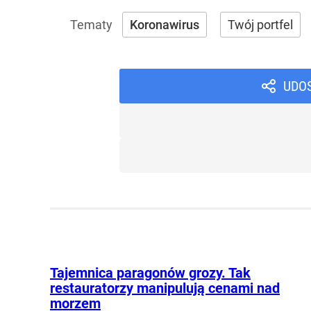
Koronawirus
Twój portfel
UDO
Tajemnica paragonów grozy. Tak
restauratorzy manipulują cenami nad
morzem