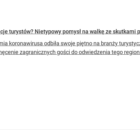
acje turystów? Nietypowy pomysł na walkę ze skutkami 
ia koronawirusa odbiła swoje piętno na branży turystyc
hęcenie zagranicznych gości do odwiedzenia tego region