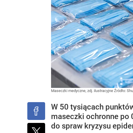
Maseczki medyczne, zdj. ilustracyjne
Źródło:
Shu
W 50 tysiącach punktó
maseczki ochronne po 0
do spraw kryzysu epid