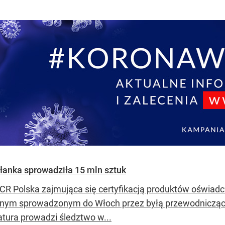
słanka sprowadziła 15 mln sztuk
ICR Polska zajmująca się certyfikacją produktów oświadc
nym sprowadzonym do Włoch przez byłą przewodniczącą
atura prowadzi śledztwo w...