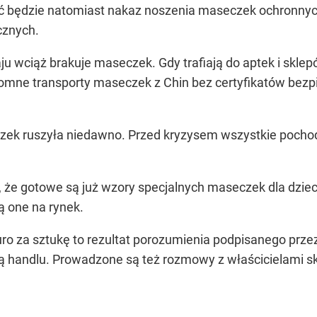
ć będzie natomiast nakaz noszenia maseczek ochronnych 
cznych.
ju wciąż brakuje maseczek. Gdy trafiają do aptek i skl
omne transporty maseczek z Chin bez certyfikatów bez
k ruszyła niedawno. Przed kryzysem wszystkie pochodzi
ż, że gotowe są już wzory specjalnych maseczek dla dzie
ą one na rynek.
ro za sztukę to rezultat porozumienia podpisanego prze
cją handlu. Prowadzone są też rozmowy z właścicielami s