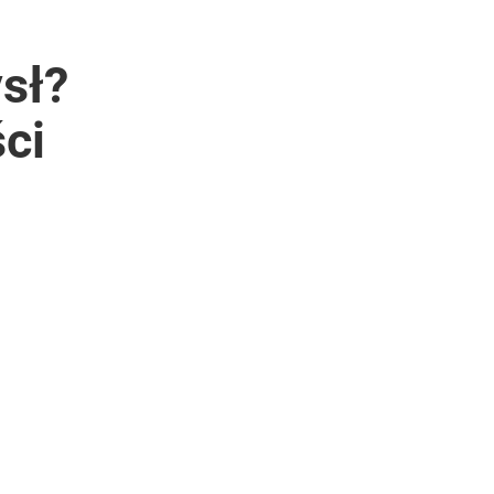
sł?
ci