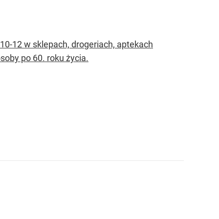
10-12 w sklepach, drogeriach, aptekach
oby po 60. roku życia.