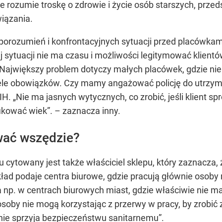
że rozumie troskę o zdrowie i życie osób starszych, prz
iązania.
orozumień i konfrontacyjnych sytuacji przed placówkami d
iej sytuacji nie ma czasu i możliwości legitymować klient
Największy problem dotyczy małych placówek, gdzie nie
 wiele obowiązków. Czy mamy angażować policję do utrzy
PIH.
„Nie ma jasnych wytycznych, co zrobić, jeśli klient sp
fikować wiek”.
– zaznacza inny.
wać wszędzie?
 cytowany jest także właściciel sklepu, który zaznacza,
ład podaje centra biurowe, gdzie pracują głównie osoby
 np. w centrach biurowych miast, gdzie właściwie nie ma
 osoby nie mogą korzystając z przerwy w pracy, by zrobić
o nie sprzyja bezpieczeństwu sanitarnemu”.