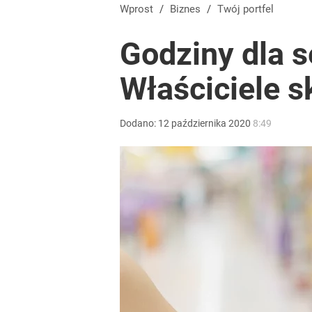
Tajemnica paragonów grozy. Tak restauratorzy m
Wprost
/
Biznes
/
Twój portfel
Godziny dla 
dodaj
Właściciele 
Kontrole studni przyspieszają. Za pobór wody nawet
Dodano:
12
października
2020
8:49
dodaj
Blisko 200 tys. takich aktów w rok. Polacy masow
dodaj