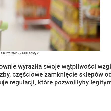
:
Shutterstock
/
MBLifestyle
nownie wyraziła swoje wątpliwości wz
izby, częściowe zamknięcie sklepów o
je regulacji, które pozwoliłyby legity