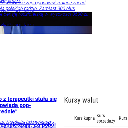
ej spółki.
 Morawiecki zaproponował zmianę zasad
ia polskich rodzin. Zamiast 800 plus
tyka
Gospodarka
e pensję rodzicielską w wysokości 3600 zł.
tyka
Gospodarka
z terapeutki stała się
Kursy walut
powiada pop-
rednie”
Kurs
Kurs kupna
Kurs
sprzedaży
wa Woydyłło-Osiatyńska z
rzyspieszają. Za pobór