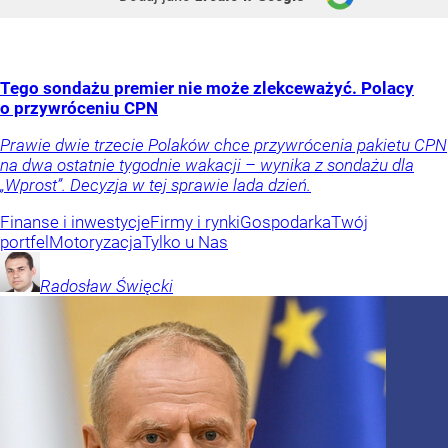
Tego sondażu premier nie może zlekceważyć. Polacy
o przywróceniu CPN
Prawie dwie trzecie Polaków chce przywrócenia pakietu CPN
na dwa ostatnie tygodnie wakacji – wynika z sondażu dla
„Wprost”. Decyzja w tej sprawie lada dzień.
Finanse i inwestycje
Firmy i rynki
Gospodarka
Twój
portfel
Motoryzacja
Tylko u Nas
Radosław
Święcki