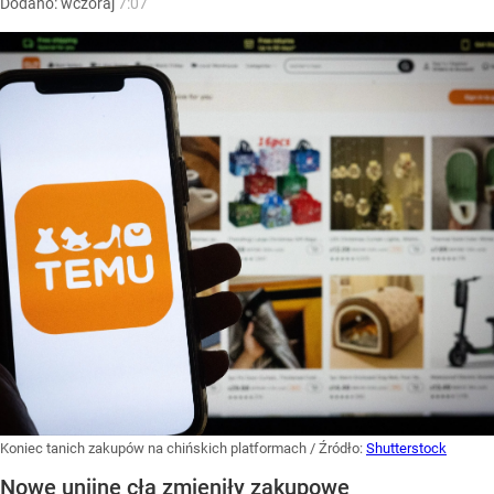
Dodano:
wczoraj
7:07
Koniec tanich zakupów na chińskich platformach
/ Źródło:
Shutterstock
Nowe unijne cła zmieniły zakupowe