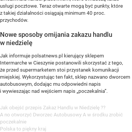
usługi pocztowe. Teraz otwarte mogą być punkty, które
z takiej działalności osiągają minimum 40 proc.
przychodów.
Nowe sposoby omijania zakazu handlu
w niedzielę
Jak informuje polsatnews.pl kierujący sklepem
Intermarche w Cieszynie postanowili skorzystać z tego,
że przed supermarketem stoi przystanek komunikacji
miejskiej. Wykorzystując ten fakt, sklep nazwano dworcem
autobusowym, dodając mu odpowiedni napis
i wywieszając nad wejściem napis „poczekalnia”.
Jak obejść przepis Zakaz Handlu w Niedzielę ??
A no otworzyć Dworzec Autobusowy A w środku zrobić
poczekalnie
Polska to piękny kraj