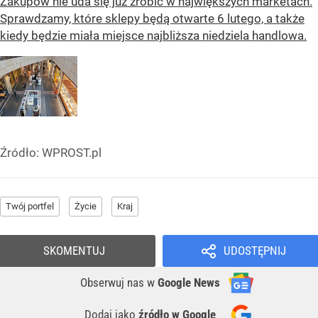
Zakupów nie uda się już zrobić w największych marketach.
Sprawdzamy, które sklepy będą otwarte 6 lutego, a także
kiedy będzie miała miejsce najbliższa niedziela handlowa.
Źródło:
WPROST.pl
Twój portfel
Życie
Kraj
SKOMENTUJ
UDOSTĘPNIJ
Obserwuj nas
w
Google News
Dodaj jako
źródło w Google