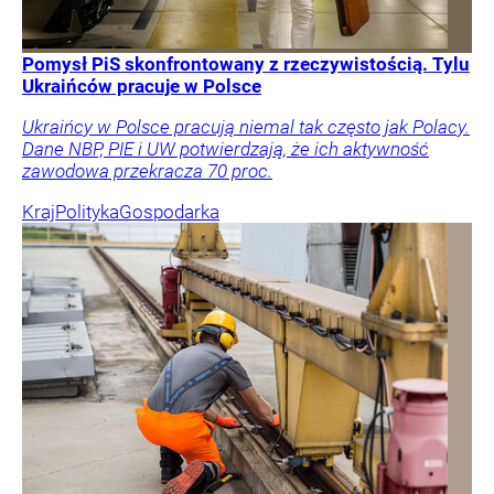
Pomysł PiS skonfrontowany z rzeczywistością. Tylu
Ukraińców pracuje w Polsce
Ukraińcy w Polsce pracują niemal tak często jak Polacy.
Dane NBP, PIE i UW potwierdzają, że ich aktywność
zawodowa przekracza 70 proc.
Kraj
Polityka
Gospodarka