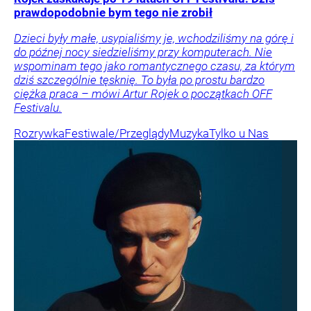
prawdopodobnie bym tego nie zrobił
Dzieci były małe, usypialiśmy je, wchodziliśmy na górę i
do późnej nocy siedzieliśmy przy komputerach. Nie
wspominam tego jako romantycznego czasu, za którym
dziś szczególnie tęsknię. To była po prostu bardzo
ciężka praca – mówi Artur Rojek o początkach OFF
Festivalu.
Rozrywka
Festiwale/Przeglądy
Muzyka
Tylko u Nas