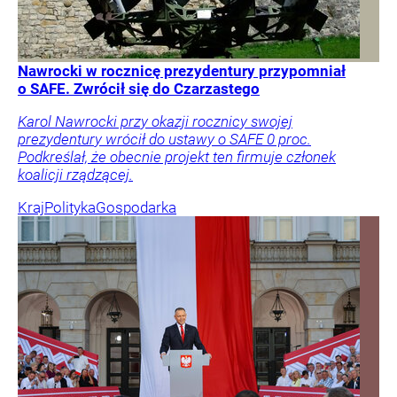
Nawrocki w rocznicę prezydentury przypomniał
o SAFE. Zwrócił się do Czarzastego
Karol Nawrocki przy okazji rocznicy swojej
prezydentury wrócił do ustawy o SAFE 0 proc.
Podkreślał, że obecnie projekt ten firmuje członek
koalicji rządzącej.
Kraj
Polityka
Gospodarka