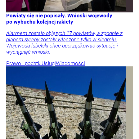
Powiaty się nie popisały. Wnioski wojewody
po wybuchu kolejnej rakiety
Alarmem zostało objętych 17 powiatów, a zgodnie z
planem syreny zostały włączone tylko w siedmiu.
Wojewoda lubelski chce uporządkować sytuację i
wyciągnąć wnioski.
Prawo i podatki
Usługi
Wiadomości