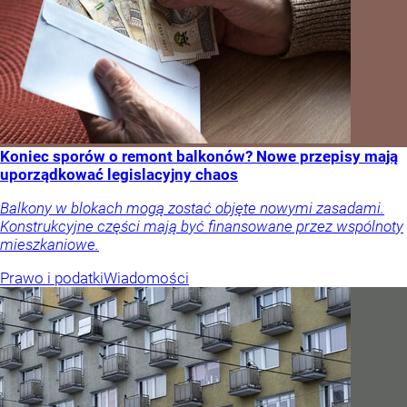
Koniec sporów o remont balkonów? Nowe przepisy mają
uporządkować legislacyjny chaos
Balkony w blokach mogą zostać objęte nowymi zasadami.
Konstrukcyjne części mają być finansowane przez wspólnoty
mieszkaniowe.
Prawo i podatki
Wiadomości