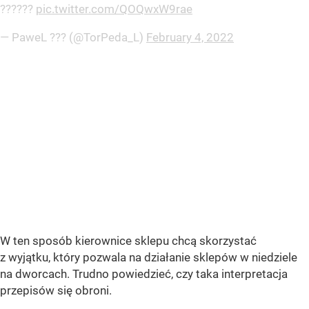
??????
pic.twitter.com/QOQwxW9rae
— PaweL ??? (@TorPeda_L)
February 4, 2022
W ten sposób kierownice sklepu chcą skorzystać
z wyjątku, który pozwala na działanie sklepów w niedziele
na dworcach. Trudno powiedzieć, czy taka interpretacja
przepisów się obroni.