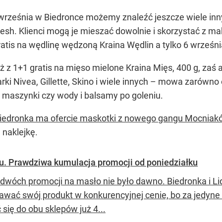
rześnia w Biedronce możemy znaleźć jeszcze wiele inny
fresh. Klienci mogą je mieszać dowolnie i skorzystać z
ratis na wędlinę wędzoną Kraina Wędlin a tylko 6 wrześn
ż z 1+1 gratis na mięso mielone Kraina Mięs, 400 g, za
i Nivea, Gillette, Skino i wiele innych – mowa zarówno 
, maszynki czy wody i balsamy po goleniu.
iedronka ma ofercie maskotki z nowego gangu Mocniak
naklejkę.
dlu. Prawdziwa kumulacja promocji od poniedziałku
 dwóch promocji na masło nie było dawno. Biedronka i L
awać swój produkt w konkurencyjnej cenie, bo za jedyne 
się do obu sklepów już 4...