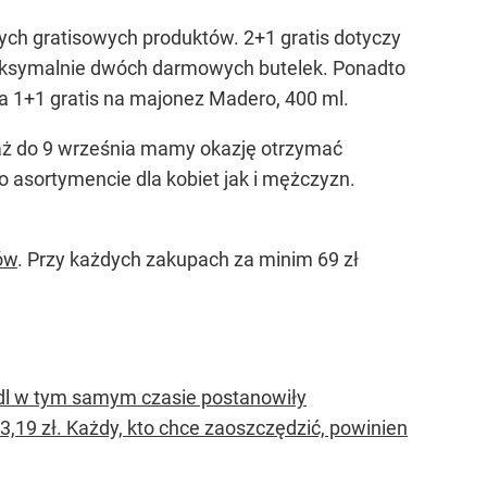
ch gratisowych produktów. 2+1 gratis dotyczy
 maksymalnie dwóch darmowych butelek. Ponadto
ia 1+1 gratis na majonez Madero, 400 ml.
ś aż do 9 września mamy okazję otrzymać
o asortymencie dla kobiet jak i mężczyzn.
ów
. Przy każdych zakupach za minim 69 zł
idl w tym samym czasie postanowiły
3,19 zł. Każdy, kto chce zaoszczędzić, powinien