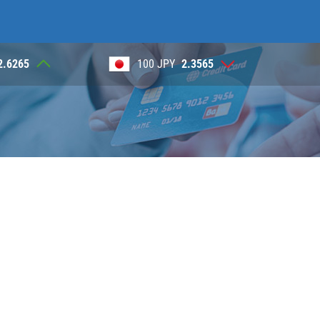
JPY
2.3565
1 NOK
0.3920