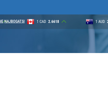
IE
NAJBOGATSI
18
1 AUD
2.6265
100 