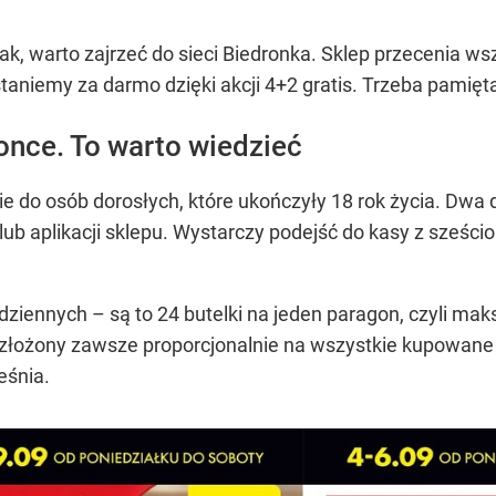
tak, warto zajrzeć do sieci Biedronka. Sklep przecenia 
taniemy za darmo dzięki akcji 4+2 gratis. Trzeba pamięt
once. To warto wiedzieć
e do osób dorosłych, które ukończyły 18 rok życia. Dw
ub aplikacji sklepu. Wystarczy podejść do kasy z sześci
dziennych – są to 24 butelki na jeden paragon, czyli mak
ozłożony zawsze proporcjonalnie na wszystkie kupowane
eśnia.