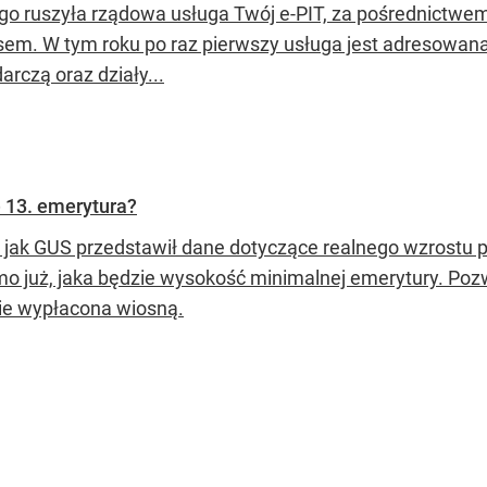
ego ruszyła rządowa usługa Twój e-PIT, za pośrednictwem
usem. W tym roku po raz pierwszy usługa jest adresowan
rczą oraz działy...
e 13. emerytura?
 jak GUS przedstawił dane dotyczące realnego wzrostu 
o już, jaka będzie wysokość minimalnej emerytury. Pozwa
ie wypłacona wiosną.