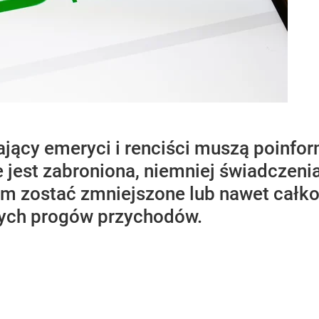
ający emeryci i renciści muszą poinf
e jest zabroniona, niemniej świadczen
em zostać zmniejszone lub nawet całk
nych progów przychodów.