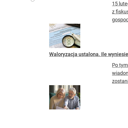
15 lut
z fisk
gospoda
Waloryzacja ustalona. Ile wyniesi
Po tym
wiadom
zostan