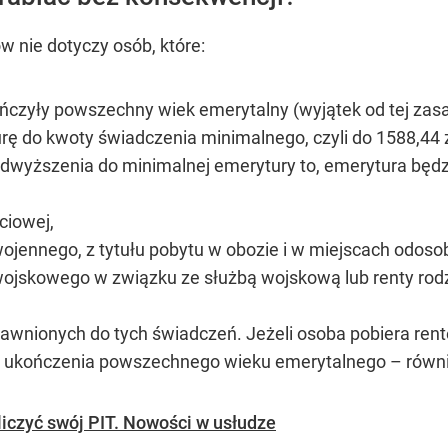
 nie dotyczy osób, które:
ńczyły powszechny wiek emerytalny (wyjątek od tej zas
 do kwoty świadczenia minimalnego, czyli do 1588,44 zł 
wyższenia do minimalnej emerytury to, emerytura będzi
ciowej,
ojennego, z tytułu pobytu w obozie i w miejscach odosobn
wojskowego w związku ze służbą wojskową lub renty rodz
rawnionych do tych świadczeń. Jeżeli osoba pobiera rent
ułu ukończenia powszechnego wieku emerytalnego – rów
liczyć swój PIT. Nowości w usłudze