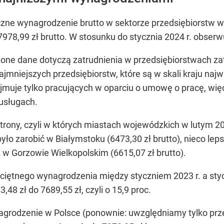
czne wynagrodzenie brutto w sektorze przedsiębiorstw w
 7978,99 zł brutto. W stosunku do stycznia 2024 r. obser
one dane dotyczą zatrudnienia w przedsiębiorstwach zat
jmniejszych przedsiębiorstw, które są w skali kraju naj
jmuje tylko pracujących w oparciu o umowę o pracę, wi
 usługach.
 strony, czyli w których miastach wojewódzkich w lutym 
ło zarobić w Białymstoku (6473,30 zł brutto), nieco le
az w Gorzowie Wielkopolskim (6615,07 zł brutto).
iętnego wynagrodzenia między styczniem 2023 r. a styc
,48 zł do 7689,55 zł, czyli o 15,9 proc.
agrodzenie w Polsce (ponownie: uwzględniamy tylko prz