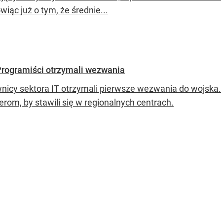
iąc już o tym, że średnie...
Programiści otrzymali wezwania
nicy sektora IT otrzymali pierwsze wezwania do wojs
ierom, by stawili się w regionalnych centrach.