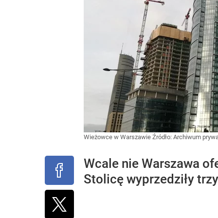
Wieżowce w Warszawie
Źródło:
Archiwum pryw
Wcale nie Warszawa ofe
Stolicę wyprzedziły trz