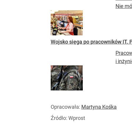
Nie mów
Wojsko sięga po pracowników IT. 
Pracow
i inżyn
Opracowała:
Martyna Kośka
Źródło:
Wprost