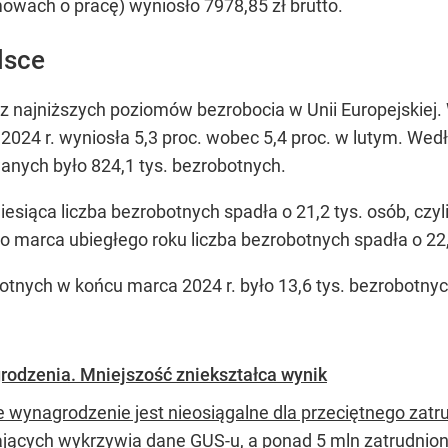
owach o pracę) wyniosło 7978,85 zł brutto.
lsce
 z najniższych poziomów bezrobocia w Unii Europejskiej
2024 r. wyniosła 5,3 proc. wobec 5,4 proc. w lutym. W
anych było 824,1 tys. bezrobotnych.
iąca liczba bezrobotnych spadła o 21,2 tys. osób, czyli
o marca ubiegłego roku liczba bezrobotnych spadła o 22,8 
tnych w końcu marca 2024 r. było 13,6 tys. bezrobotnych 
odzenia. Mniejszość zniekształca wynik
e wynagrodzenie jest nieosiągalne dla przeciętnego zatr
ających wykrzywia dane GUS-u, a ponad 5 mln zatrudniony