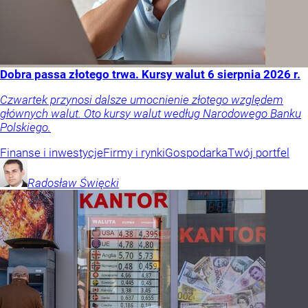
Dobra passa złotego trwa. Kursy walut 6 sierpnia 2026 r.
Czwartek przynosi dalsze umocnienie złotego względem
głównych walut. Oto kursy walut według Narodowego Banku
Polskiego.
Finanse i inwestycje
Firmy i rynki
Gospodarka
Twój portfel
Radosław
Święcki