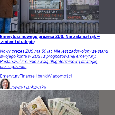
Emerytura nowego prezesa ZUS. Nie załamał rąk –
zmienił strategię
Nowy prezes ZUS ma 50 lat. Nie jest zadowolony ze stanu
swojego konta w ZUS i z prognozowanej emerytury.
Postanowił zmienić swoją długoterminową strategię
oszczędzania.
Emerytury
Finanse i banki
Wiadomości
Jowita
Flankowska