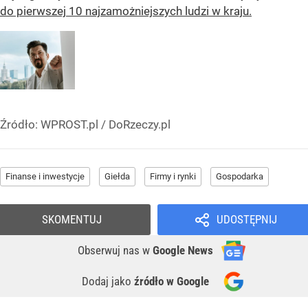
do pierwszej 10 najzamożniejszych ludzi w kraju.
Źródło:
WPROST.pl
/
DoRzeczy.pl
Finanse i inwestycje
Giełda
Firmy i rynki
Gospodarka
SKOMENTUJ
UDOSTĘPNIJ
Obserwuj nas
w
Google News
Dodaj jako
źródło w Google