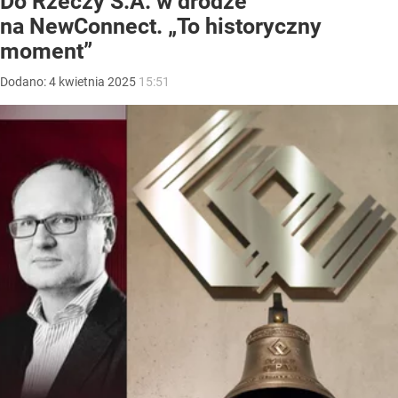
Do Rzeczy S.A. w drodze
na NewConnect. „To historyczny
moment”
Dodano:
4
kwietnia
2025
15:51