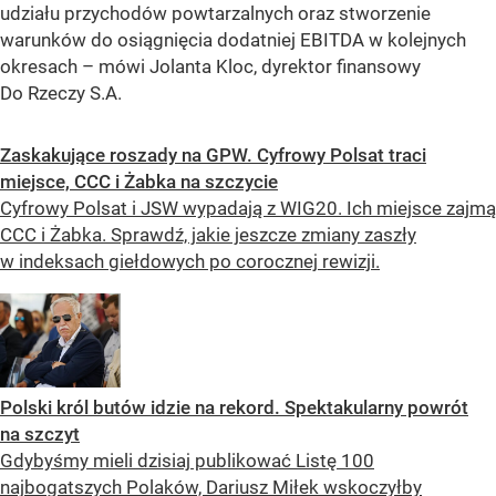
udziału przychodów powtarzalnych oraz stworzenie
warunków do osiągnięcia dodatniej EBITDA w kolejnych
okresach – mówi Jolanta Kloc, dyrektor finansowy
Do Rzeczy S.A.
Zaskakujące roszady na GPW. Cyfrowy Polsat traci
miejsce, CCC i Żabka na szczycie
Cyfrowy Polsat i JSW wypadają z WIG20. Ich miejsce zajmą
CCC i Żabka. Sprawdź, jakie jeszcze zmiany zaszły
w indeksach giełdowych po corocznej rewizji.
Polski król butów idzie na rekord. Spektakularny powrót
na szczyt
Gdybyśmy mieli dzisiaj publikować Listę 100
najbogatszych Polaków, Dariusz Miłek wskoczyłby