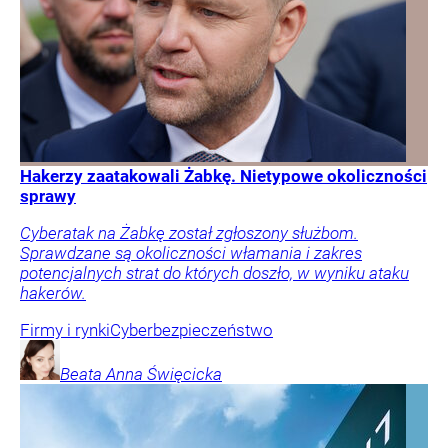
Hakerzy zaatakowali Żabkę. Nietypowe okoliczności
sprawy
Cyberatak na Żabkę został zgłoszony służbom.
Sprawdzane są okoliczności włamania i zakres
potencjalnych strat do których doszło, w wyniku ataku
hakerów.
Firmy i rynki
Cyberbezpieczeństwo
Beata Anna
Święcicka