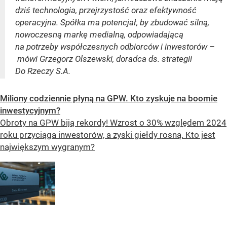
dziś technologia, przejrzystość oraz efektywność
operacyjna. Spółka ma potencjał, by zbudować silną,
nowoczesną markę medialną, odpowiadającą
na potrzeby współczesnych odbiorców i inwestorów –
mówi Grzegorz Olszewski, doradca ds. strategii
Do Rzeczy S.A.
Miliony codziennie płyną na GPW. Kto zyskuje na boomie
inwestycyjnym?
Obroty na GPW biją rekordy! Wzrost o 30% względem 2024
roku przyciąga inwestorów, a zyski giełdy rosną. Kto jest
największym wygranym?