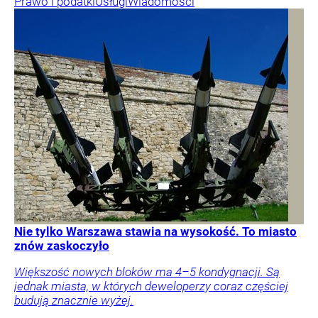
Prawo i podatki
Usługi
Wiadomości
Nie tylko Warszawa stawia na wysokość. To miasto
znów zaskoczyło
Większość nowych bloków ma 4–5 kondygnacji. Są
jednak miasta, w których deweloperzy coraz częściej
budują znacznie wyżej.