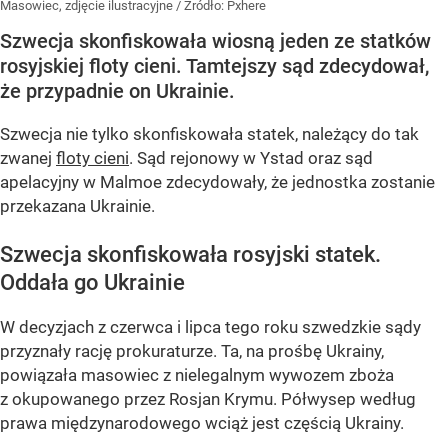
Masowiec, zdjęcie ilustracyjne
/ Źródło:
Pxhere
Szwecja skonfiskowała wiosną jeden ze statków
rosyjskiej floty cieni. Tamtejszy sąd zdecydował,
że przypadnie on Ukrainie.
Szwecja nie tylko skonfiskowała statek, należący do tak
zwanej
floty cieni
. Sąd rejonowy w Ystad oraz sąd
apelacyjny w Malmoe zdecydowały, że jednostka zostanie
przekazana Ukrainie.
Szwecja skonfiskowała rosyjski statek.
Oddała go Ukrainie
W decyzjach z czerwca i lipca tego roku szwedzkie sądy
przyznały rację prokuraturze. Ta, na prośbę Ukrainy,
powiązała masowiec z nielegalnym wywozem zboża
z okupowanego przez Rosjan Krymu. Półwysep według
prawa międzynarodowego wciąż jest częścią Ukrainy.