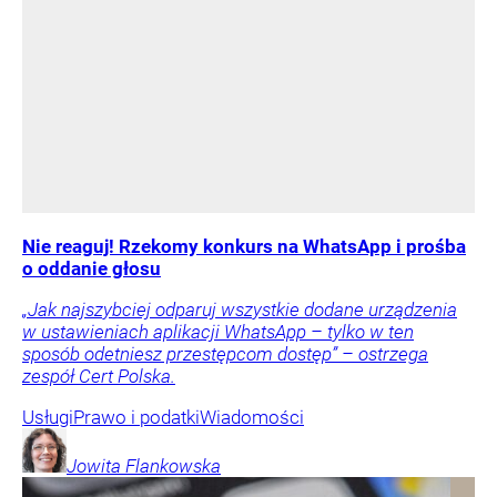
Nie reaguj! Rzekomy konkurs na WhatsApp i prośba
o oddanie głosu
„Jak najszybciej odparuj wszystkie dodane urządzenia
w ustawieniach aplikacji WhatsApp – tylko w ten
sposób odetniesz przestępcom dostęp” – ostrzega
zespół Cert Polska.
Usługi
Prawo i podatki
Wiadomości
Jowita
Flankowska