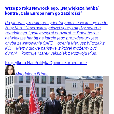
Wrze po roku Nawrockiego. „Największa hańba”
kontra „Cała Europa nam go zazdrości”
Po pierwszym roku prezydentury nic nie wskazuje na to,
żeby Karol Nawrocki wyciszył spory między dwoma
zwaśnionymi politycznymi obozami. – Dotychczas
największą hańbą na karcie jego prezydentury jest
chyba zawetowanie SAFE – ocenia Mariusz Witczak z
KO. – Mamy głowę państwa, z której możemy być
dumni – kontruje Marek Jakubiak z Rozwoju Plus.
Kraj
Tylko u Nas
Polityka
Opinie i komentarze
Magdalena
Frindt