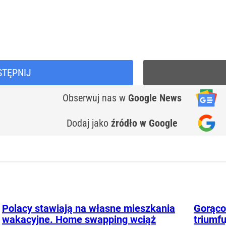
STĘPNIJ
Obserwuj nas
w
Google News
Dodaj jako
źródło w Google
Polacy stawiają na własne mieszkania
Gorąco
wakacyjne. Home swapping wciąż
triumfu