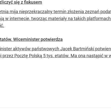
liczyć się z fiskusem
etnia mija nieprzekraczalny termin złożenia zeznań poda
ają w internecie, tworząc materiały na takich platformac
ić.
etatów. Wiceminister potwierdza
nister aktywów państwowych Jacek Bartmiński potwierd
i przez Pocztę Polską 5 tys. etatów. Ma ona nastąpić w wy