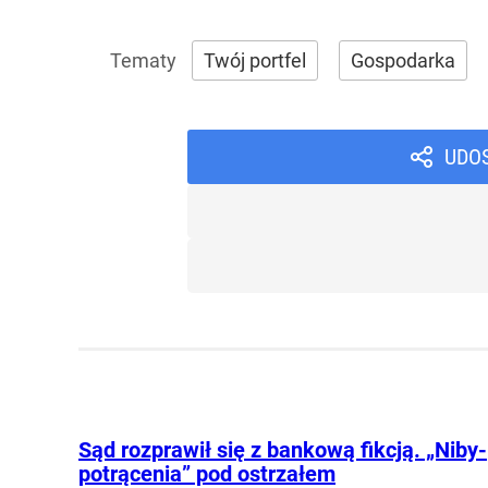
Twój portfel
Gospodarka
UDO
Sąd rozprawił się z bankową fikcją. „Niby-
potrącenia” pod ostrzałem