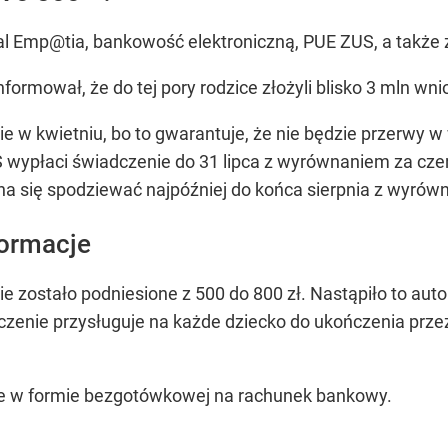
al Emp@tia, bankowość elektroniczną, PUE ZUS, a także 
ormował, że do tej pory rodzice złożyli blisko 3 mln wnio
e w kwietniu, bo to gwarantuje, że nie będzie przerwy w
wypłaci świadczenie do 31 lipca z wyrównaniem za czerw
a się spodziewać najpóźniej do końca sierpnia z wyrówn
formacje
e zostało podniesione z 500 do 800 zł. Nastąpiło to aut
enie przysługuje na każde dziecko do ukończenia przez 
ie w formie bezgotówkowej na rachunek bankowy.