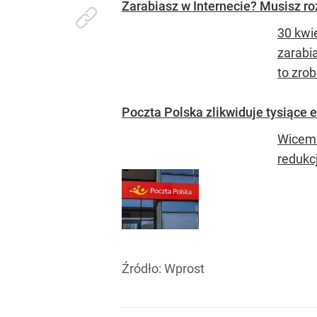
Zarabiasz w Internecie? Musisz roz
30 kwi
zarabi
to zrob
Poczta Polska zlikwiduje tysiące 
Wicemi
redukcj
Źródło:
Wprost