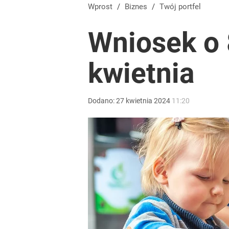
Farmacja: wzrost pod presją. co czeka branżę do 
Wprost
/
Biznes
/
Twój portfel
Wniosek o 
dodaj
kwietnia
Prawdziwa wartość różnorodności
dodaj
Dodano:
27
kwietnia
2024
11:20
Gen. Pawlikowski: Przywiozłem cenną lekcję z Dani
2