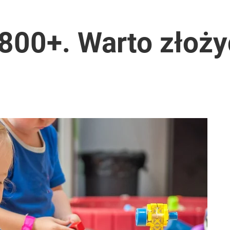
2030 roku?
800+. Warto złoży
i. Tego potrzebuje dziś cała Europa