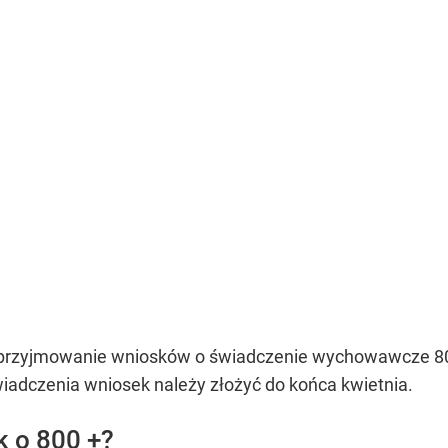
ł przyjmowanie wniosków o świadczenie wychowawcze 80
iadczenia wniosek należy złożyć do końca kwietnia.
k o 800 +?