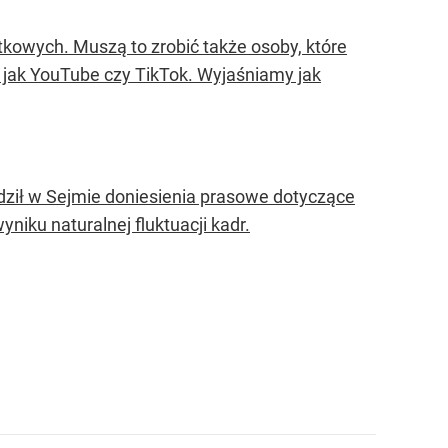
tkowych. Muszą to zrobić także osoby, które
h jak YouTube czy TikTok. Wyjaśniamy jak
ził w Sejmie doniesienia prasowe dotyczące
niku naturalnej fluktuacji kadr.