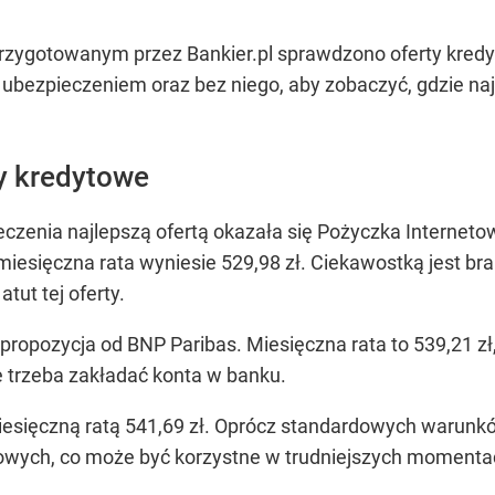
zygotowanym przez Bankier.pl sprawdzono oferty kredyt
ubezpieczeniem oraz bez niego, aby zobaczyć, gdzie najb
ty kredytowe
zenia najlepszą ofertą okazała się Pożyczka Internetow
 miesięczna rata wyniesie 529,98 zł. Ciekawostką jest b
tut tej oferty.
ropozycja od BNP Paribas. Miesięczna rata to 539,21 zł, 
e trzeba zakładać konta w banku.
miesięczną ratą 541,69 zł. Oprócz standardowych warunkó
towych, co może być korzystne w trudniejszych momenta