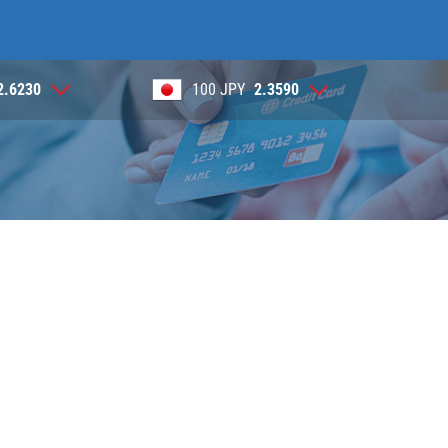
00 JPY
2.3590
1 NOK
0.3905