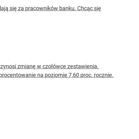
dają się za pracowników banku. Chcąc się
rzynosi zmianę w czołówce zestawienia.
oprocentowanie na poziomie 7,60 proc. rocznie.