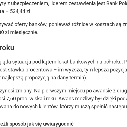
dyty z ubezpieczeniem, liderem zestawienia jest Bank Pols
ta – 534,44 zł.
nywać oferty banków, ponieważ różnice w kosztach są z
0 zł miesięcznie.
roku
gląda sytuacja pod kątem lokat bankowych na pół roku
. 
m jest stawka procentowa – im wyższa, tym lepsza pozy
z najlepszą propozycją na dany termin).
zynosi zmiany. Na pierwszym miejscu po awansie z drugi
i 7,60 proc. w skali roku. Awans możliwy był dzięki po
rowana do nowych klientów, którzy muszą spełnić następu
eźli sposób jak się uwiarygodnić