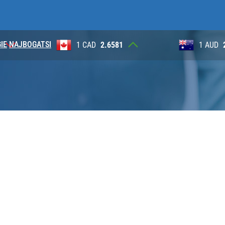
IE
NAJBOGATSI
.6581
1 AUD
2.6230
1