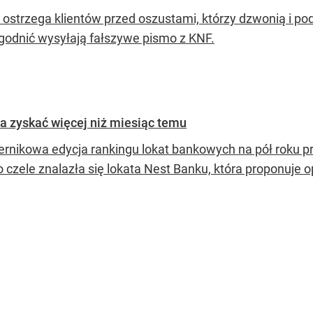
ostrzega klientów przed oszustami, którzy dzwonią i po
godnić wysyłają fałszywe pismo z KNF.
a zyskać więcej niż miesiąc temu
ernikowa edycja rankingu lokat bankowych na pół roku p
o czele znalazła się lokata Nest Banku, która proponuje 