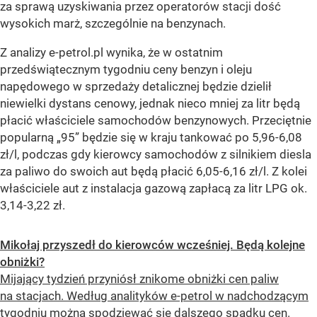
za sprawą uzyskiwania przez operatorów stacji dość
wysokich marż, szczególnie na benzynach.
Z analizy e-petrol.pl wynika, że w ostatnim
przedświątecznym tygodniu ceny benzyn i oleju
napędowego w sprzedaży detalicznej będzie dzielił
niewielki dystans cenowy, jednak nieco mniej za litr będą
płacić właściciele samochodów benzynowych. Przeciętnie
popularną „95” będzie się w kraju tankować po 5,96-6,08
zł/l, podczas gdy kierowcy samochodów z silnikiem diesla
za paliwo do swoich aut będą płacić 6,05-6,16 zł/l. Z kolei
właściciele aut z instalacja gazową zapłacą za litr LPG ok.
3,14-3,22 zł.
Mikołaj przyszedł do kierowców wcześniej. Będą kolejne
obniżki?
Mijający tydzień przyniósł znikome obniżki cen paliw
na stacjach. Według analityków e-petrol w nadchodzącym
tygodniu można spodziewać się dalszego spadku cen.