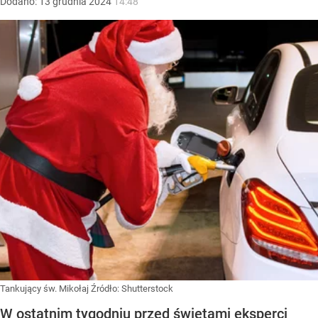
Dodano:
13
grudnia
2024
14:48
Tankujący św. Mikołaj
Źródło:
Shutterstock
W ostatnim tygodniu przed świętami eksperci