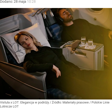
Dodano:
28
maja
10:28
Vistula x LOT: Elegancja w podróży
/ Źródło:
Materiały prasowe
/
Polskie Linie
Lotnicze LOT