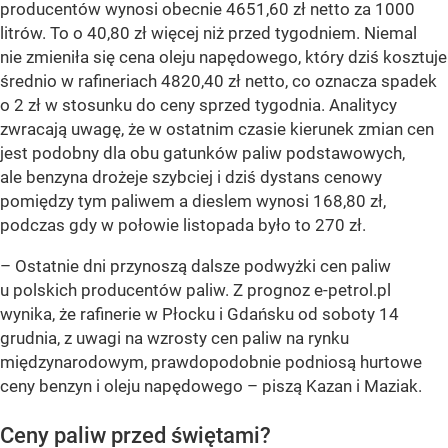
producentów wynosi obecnie 4651,60 zł netto za 1000
litrów. To o 40,80 zł więcej niż przed tygodniem. Niemal
nie zmieniła się cena oleju napędowego, który dziś kosztuje
średnio w rafineriach 4820,40 zł netto, co oznacza spadek
o 2 zł w stosunku do ceny sprzed tygodnia. Analitycy
zwracają uwagę, że w ostatnim czasie kierunek zmian cen
jest podobny dla obu gatunków paliw podstawowych,
ale benzyna drożeje szybciej i dziś dystans cenowy
pomiędzy tym paliwem a dieslem wynosi 168,80 zł,
podczas gdy w połowie listopada było to 270 zł.
–
Ostatnie dni przynoszą dalsze podwyżki cen paliw
u polskich producentów paliw. Z prognoz e-petrol.pl
wynika, że rafinerie w Płocku i Gdańsku od soboty 14
grudnia, z uwagi na wzrosty cen paliw na rynku
międzynarodowym, prawdopodobnie podniosą hurtowe
ceny benzyn i oleju napędowego –
piszą Kazan i Maziak.
Ceny paliw przed świętami?