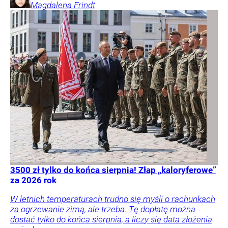
Magdalena
Frindt
3500 zł tylko do końca sierpnia! Złap „kaloryferowe”
za 2026 rok
W letnich temperaturach trudno się myśli o rachunkach
za ogrzewanie zimą, ale trzeba. Tę dopłatę można
dostać tylko do końca sierpnia, a liczy się data złożenia