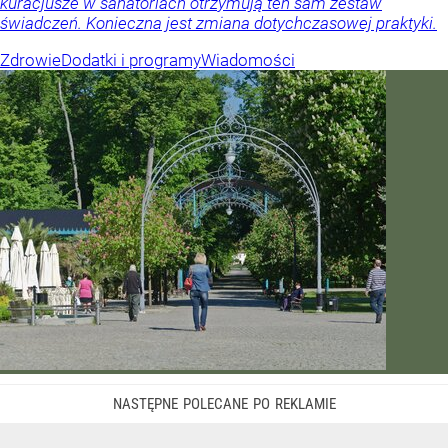
kuracjusze w sanatoriach otrzymują ten sam zestaw
świadczeń. Konieczna jest zmiana dotychczasowej praktyki.
Zdrowie
Dodatki i programy
Wiadomości