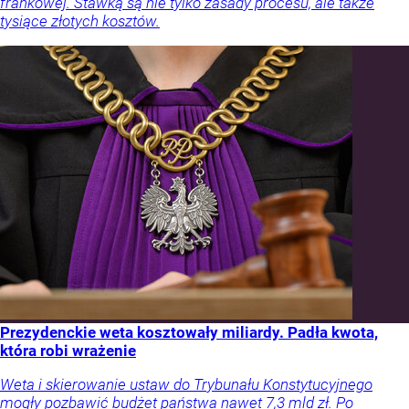
frankowej. Stawką są nie tylko zasady procesu, ale także
tysiące złotych kosztów.
Prezydenckie weta kosztowały miliardy. Padła kwota,
która robi wrażenie
Weta i skierowanie ustaw do Trybunału Konstytucyjnego
mogły pozbawić budżet państwa nawet 7,3 mld zł. Po