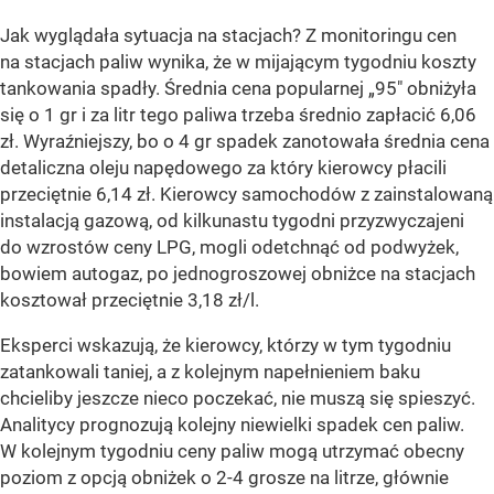
Jak wyglądała sytuacja na stacjach? Z monitoringu cen
na stacjach paliw wynika, że w mijającym tygodniu koszty
tankowania spadły. Średnia cena popularnej „95" obniżyła
się o 1 gr i za litr tego paliwa trzeba średnio zapłacić 6,06
zł. Wyraźniejszy, bo o 4 gr spadek zanotowała średnia cena
detaliczna oleju napędowego za który kierowcy płacili
przeciętnie 6,14 zł. Kierowcy samochodów z zainstalowaną
instalacją gazową, od kilkunastu tygodni przyzwyczajeni
do wzrostów ceny LPG, mogli odetchnąć od podwyżek,
bowiem autogaz, po jednogroszowej obniżce na stacjach
kosztował przeciętnie 3,18 zł/l.
Eksperci wskazują, że kierowcy, którzy w tym tygodniu
zatankowali taniej, a z kolejnym napełnieniem baku
chcieliby jeszcze nieco poczekać, nie muszą się spieszyć.
Analitycy prognozują kolejny niewielki spadek cen paliw.
W kolejnym tygodniu ceny paliw mogą utrzymać obecny
poziom z opcją obniżek o 2-4 grosze na litrze, głównie