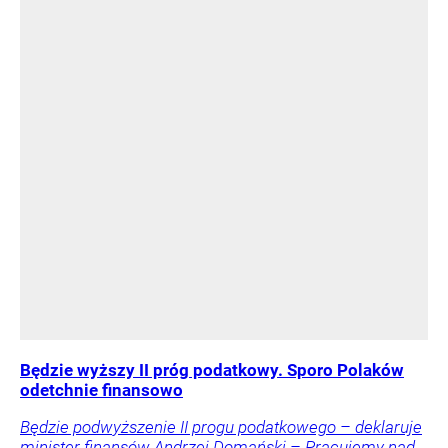
Będzie wyższy II próg podatkowy. Sporo Polaków
odetchnie finansowo
Będzie podwyższenie II progu podatkowego – deklaruje
minister finansów Andrzej Domański – Pracujemy nad