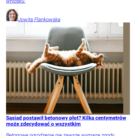
wniosku.
Jowita
Flankowska
Sąsiad postawił betonowy płot? Kilka centymetrów
może zdecydować o wszystkim
Betonowe ogrodzenie nie zawsze wymaga zgody