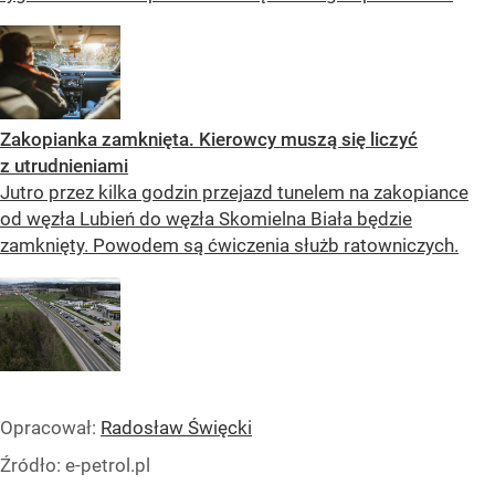
Zakopianka zamknięta. Kierowcy muszą się liczyć
z utrudnieniami
Jutro przez kilka godzin przejazd tunelem na zakopiance
od węzła Lubień do węzła Skomielna Biała będzie
zamknięty. Powodem są ćwiczenia służb ratowniczych.
Opracował:
Radosław Święcki
Źródło:
e-petrol.pl