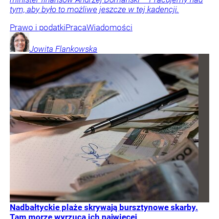
tym, aby było to możliwe jeszcze w tej kadencji.
Prawo i podatki
Praca
Wiadomości
Jowita
Flankowska
Nadbałtyckie plaże skrywają bursztynowe skarby.
Tam morze wyrzuca ich najwięcej