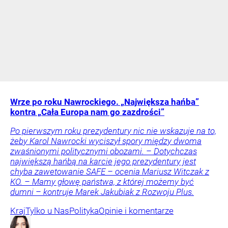
Wrze po roku Nawrockiego. „Największa hańba”
kontra „Cała Europa nam go zazdrości”
Po pierwszym roku prezydentury nic nie wskazuje na to,
żeby Karol Nawrocki wyciszył spory między dwoma
zwaśnionymi politycznymi obozami. – Dotychczas
największą hańbą na karcie jego prezydentury jest
chyba zawetowanie SAFE – ocenia Mariusz Witczak z
KO. – Mamy głowę państwa, z której możemy być
dumni – kontruje Marek Jakubiak z Rozwoju Plus.
Kraj
Tylko u Nas
Polityka
Opinie i komentarze