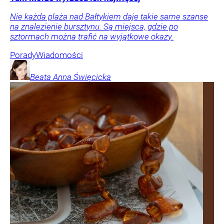
Nie każda plaża nad Bałtykiem daje takie same szanse
na znalezienie bursztynu. Są miejsca, gdzie po
sztormach można trafić na wyjątkowe okazy.
Porady
Wiadomości
Beata Anna
Święcicka