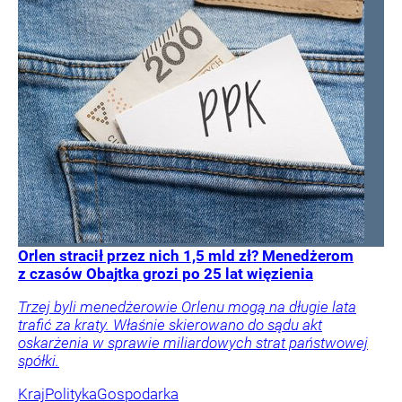
Orlen stracił przez nich 1,5 mld zł? Menedżerom
z czasów Obajtka grozi po 25 lat więzienia
Trzej byli menedżerowie Orlenu mogą na długie lata
trafić za kraty. Właśnie skierowano do sądu akt
oskarżenia w sprawie miliardowych strat państwowej
spółki.
Kraj
Polityka
Gospodarka