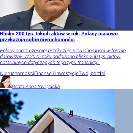
Blisko 200 tys. takich aktów w rok. Polacy masowo
przekazują sobie nieruchomości
Polacy coraz częściej przekazują nieruchomości w formie
darowizny. W 2025 roku podpisano blisko 200 tys. aktów
notarialnych dotyczących tego typu transakcji.
Nieruchomości
Finanse i inwestycje
Twój portfel
Beata Anna
Święcicka