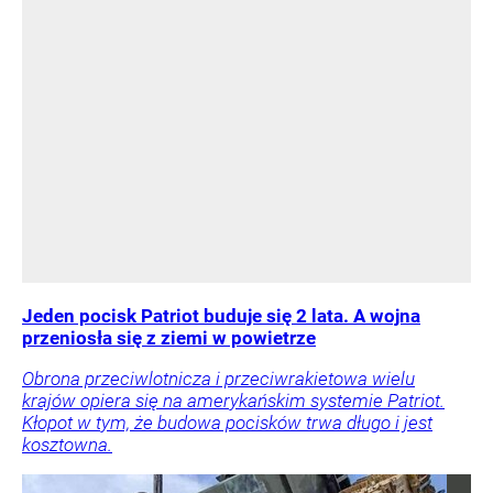
Jeden pocisk Patriot buduje się 2 lata. A wojna
przeniosła się z ziemi w powietrze
Obrona przeciwlotnicza i przeciwrakietowa wielu
krajów opiera się na amerykańskim systemie Patriot.
Kłopot w tym, że budowa pocisków trwa długo i jest
kosztowna.