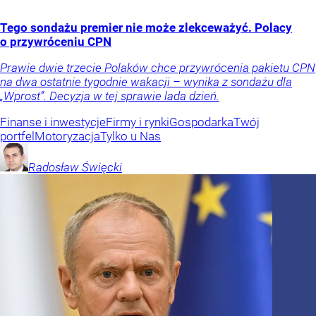
Tego sondażu premier nie może zlekceważyć. Polacy
o przywróceniu CPN
Prawie dwie trzecie Polaków chce przywrócenia pakietu CPN
na dwa ostatnie tygodnie wakacji – wynika z sondażu dla
„Wprost”. Decyzja w tej sprawie lada dzień.
Finanse i inwestycje
Firmy i rynki
Gospodarka
Twój
portfel
Motoryzacja
Tylko u Nas
Radosław
Święcki