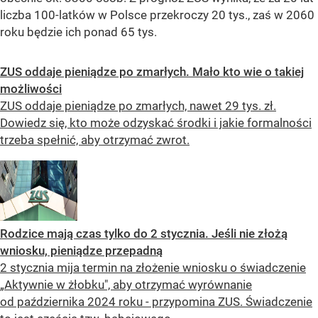
liczba 100-latków w Polsce przekroczy 20 tys., zaś w 2060
roku będzie ich ponad 65 tys.
ZUS oddaje pieniądze po zmarłych. Mało kto wie o takiej
możliwości
ZUS oddaje pieniądze po zmarłych, nawet 29 tys. zł.
Dowiedz się, kto może odzyskać środki i jakie formalności
trzeba spełnić, aby otrzymać zwrot.
Rodzice mają czas tylko do 2 stycznia. Jeśli nie złożą
wniosku, pieniądze przepadną
2 stycznia mija termin na złożenie wniosku o świadczenie
„Aktywnie w żłobku", aby otrzymać wyrównanie
od października 2024 roku - przypomina ZUS. Świadczenie