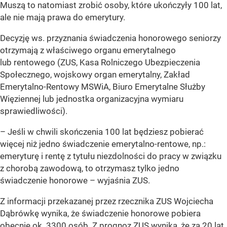
Muszą to natomiast zrobić osoby, które ukończyły 100 lat,
ale nie mają prawa do emerytury.
Decyzję ws. przyznania świadczenia honorowego seniorzy
otrzymają z właściwego organu emerytalnego
lub rentowego (ZUS, Kasa Rolniczego Ubezpieczenia
Społecznego, wojskowy organ emerytalny, Zakład
Emerytalno-Rentowy MSWiA, Biuro Emerytalne Służby
Więziennej lub jednostka organizacyjna wymiaru
sprawiedliwości).
–
Jeśli w chwili skończenia 100 lat będziesz pobierać
więcej niż jedno świadczenie emerytalno-rentowe, np.:
emeryturę i rentę z tytułu niezdolności do pracy w związku
z chorobą zawodową, to otrzymasz tylko jedno
świadczenie honorowe
– wyjaśnia ZUS.
Z informacji przekazanej przez rzecznika ZUS Wojciecha
Dąbrówkę wynika, że świadczenie honorowe pobiera
obecnie ok. 3300 osób. Z prognoz ZUS wynika, że za 20 lat