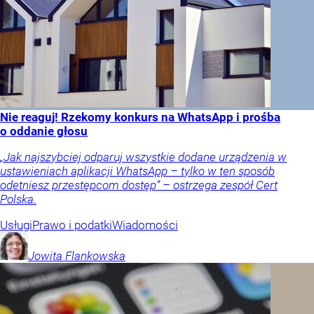
Nie reaguj! Rzekomy konkurs na WhatsApp i prośba
o oddanie głosu
„Jak najszybciej odparuj wszystkie dodane urządzenia w
ustawieniach aplikacji WhatsApp – tylko w ten sposób
odetniesz przestępcom dostęp” – ostrzega zespół Cert
Polska.
Usługi
Prawo i podatki
Wiadomości
Jowita
Flankowska