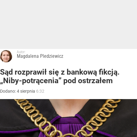
Autor:
Magdalena Pledziewicz
Sąd rozprawił się z bankową fikcją.
„Niby-potrącenia” pod ostrzałem
Dodano:
4
sierpnia
6:32