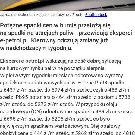
Jazda samochodem, zdjęcie ilustracyjne
/ Źródło:
Shutterstock
Potężne spadki cen w hurcie przełożą się
na spadki na stacjach paliw - przewidują eksperci
e-petrol.pl. Kierowcy odczują zmiany już
w nadchodzącym tygodniu.
Eksperci e-petrol.pl wskazują na dość dobrą sytuacją
na hurtowym rynku paliw na początku sierpnia.
W pierwszym tygodniu miesiąca odnotowano wyraźny
spadek cen podstawowych paliw. –
Cena Pb98 spadła
z 6437 zł/m sześc. do 5974 zł/m sześc., czyli o 463 zł/m
sześc. Pb95 potaniała o 464 zł/m sześc. z poziomu 5738
zł/m sześc. do 5273 zł/m sześc. W przypadku oleju
napędowego (ON) odnotowano spadek o 489 zł/m sześc.
z 6695 zł/m sześc. do 6206 zł/m sześc., co było
największym spadkiem wartościowym. Olej opałowy
obniżył cenę o 444 zł/m sześc. z 5262 zł/m sześc. do 4818