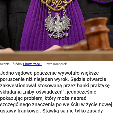
Sędzia
/ Źródło:
Shutterstock
/
PawelKacperek
Jedno sądowe pouczenie wywołało większe
poruszenie niż niejeden wyrok. Sędzia otwarcie
zakwestionował stosowaną przez banki praktykę
składania „niby-oświadczeń”, jednocześnie
pokazując problem, który może nabrać
szczególnego znaczenia po wejściu w życie nowej
ustawy frankowej. Stawką są nie tylko zasady