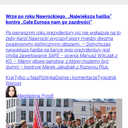
Wrze po roku Nawrockiego. „Największa hańba”
kontra „Cała Europa nam go zazdrości”
Po pierwszym roku prezydentury nic nie wskazuje na to,
żeby Karol Nawrocki wyciszył spory między dwoma
zwaśnionymi politycznymi obozami. – Dotychczas
największą hańbą na karcie jego prezydentury jest
chyba zawetowanie SAFE – ocenia Mariusz Witczak z
KO. – Mamy głowę państwa, z której możemy być
dumni – kontruje Marek Jakubiak z Rozwoju Plus.
Kraj
Tylko u Nas
Polityka
Opinie i komentarze
Tygodnik
Wprost
Magdalena
Frindt