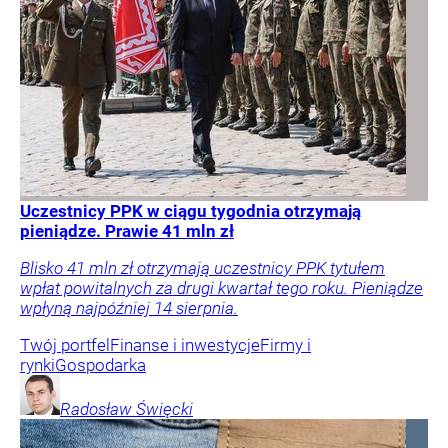
Uczestnicy PPK w ciągu tygodnia otrzymają
pieniądze. Prawie 41 mln zł
Blisko 41 mln zł otrzymają uczestnicy PPK tytułem
wpłat powitalnych za drugi kwartał tego roku. Pieniądze
wpłyną najpóźniej 14 sierpnia.
Twój portfel
Finanse i inwestycje
Firmy i
rynki
Gospodarka
Radosław
Święcki