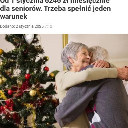
Od 1 stycznia 6246 zł miesięcznie
dla seniorów. Trzeba spełnić jeden
warunek
Dodano:
2
stycznia
2025
7:12