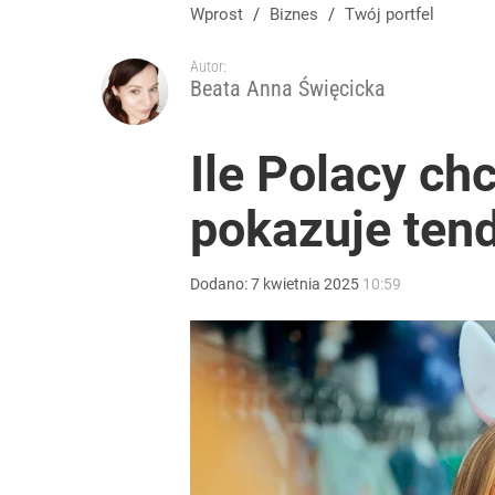
Wprost
/
Biznes
/
Twój portfel
Autor:
Beata Anna Święcicka
Ile Polacy c
pokazuje ten
Dodano:
7
kwietnia
2025
10:59