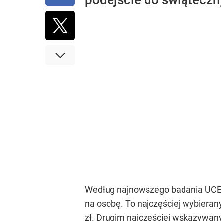
podejście do świątecz
Według najnowszego badania UCE R
na osobę. To najczęściej wybiera
zł. Drugim najczęściej wskazywanym