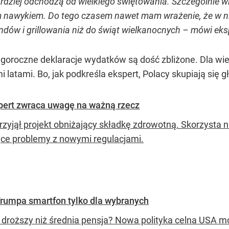
ardziej odchodzą od wielkiego świętowania. Szczególnie w
m nawykiem. Do tego czasem nawet mam wrażenie, że w ni
dów i grillowania niż do świąt wielkanocnych – mówi eksp
goroczne deklaracje wydatków są dość zbliżone. Dla wie
 latami. Bo, jak podkreśla ekspert, Polacy skupiają się g
spert zwraca uwagę na ważną rzecz
rzyjął projekt obniżający składkę zdrowotną. Skorzysta n
jące problemy z nowymi regulacjami.
Trumpa smartfon tylko dla wybranych
 droższy niż średnia pensja? Nowa polityka celna USA 