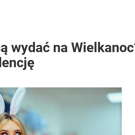
hcą wydać na Wielkano
dencję