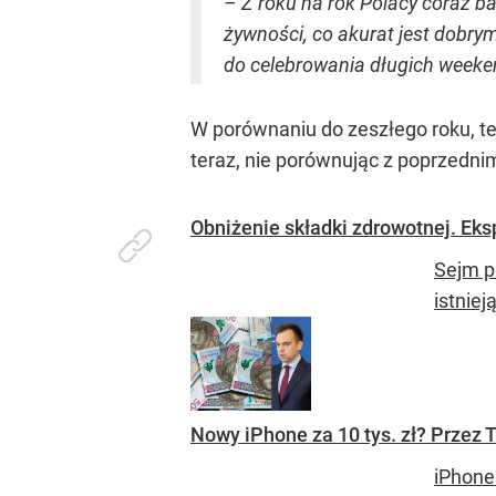
– Z roku na rok Polacy coraz b
żywności, co akurat jest dobry
do celebrowania długich weeken
W porównaniu do zeszłego roku, te
teraz, nie porównując z poprzednimi
Obniżenie składki zdrowotnej. Ek
Sejm p
istnie
Nowy iPhone za 10 tys. zł? Przez 
iPhone