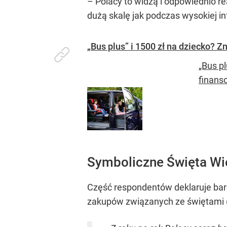
– Polacy to widzą i odpowiednio re
dużą skalę jak podczas wysokiej inf
„Bus plus” i 1500 zł na dziecko?
„Bus p
finans
Symboliczne Święta Wie
Część respondentów deklaruje bardz
zakupów związanych ze świętami (