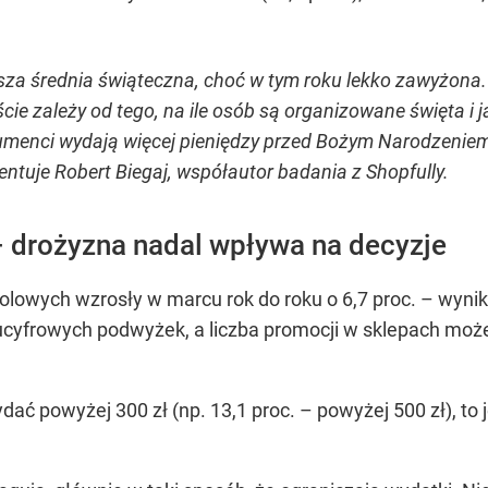
sza średnia świąteczna, choć w tym roku lekko zawyżona. 
ie zależy od tego, na ile osób są organizowane święta i 
sumenci wydają więcej pieniędzy przed Bożym Narodzeniem
ntuje Robert Biegaj, współautor badania z Shopfully.
 drożyzna nadal wpływa na decyzje
lowych wzrosły w marcu rok do roku o 6,7 proc. – wynik
cyfrowych podwyżek, a liczba promocji w sklepach może
ać powyżej 300 zł (np. 13,1 proc. – powyżej 500 zł), to