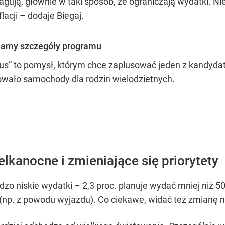
agują, głównie w taki sposób, że ograniczają wydatki. Ni
lacji – dodaje Biegaj.
 Znamy szczegóły programu
lus” to pomysł, którym chce zaplusować jeden z kandyda
owało samochody dla rodzin wielodzietnych.
lkanocne i zmieniające się priorytety
o niskie wydatki – 2,3 proc. planuje wydać mniej niż 50 
np. z powodu wyjazdu). Co ciekawe, widać też zmianę 