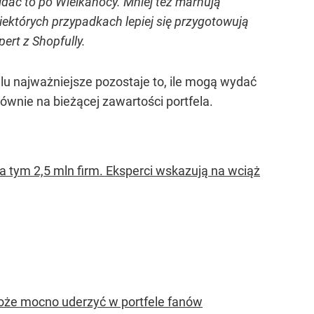
idać to po Wielkanocy. Mniej też marnują
ektórych przypadkach lepiej się przygotowują
ert z Shopfully.
lu najważniejsze pozostaje to, ile mogą wydać
łównie na bieżącej zawartości portfela.
a tym 2,5 mln firm. Eksperci wskazują na wciąż
może mocno uderzyć w portfele fanów