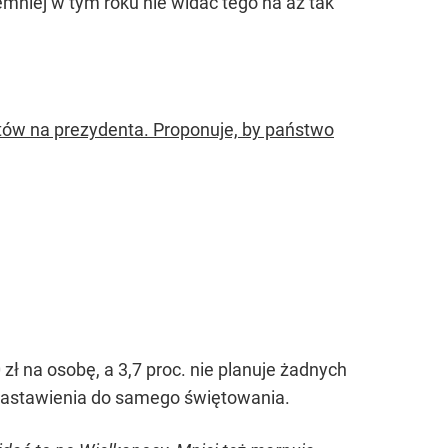
emniej w tym roku nie widać tego na aż tak
tów na prezydenta. Proponuje, by państwo
zł na osobę, a 3,7 proc. nie planuje żadnych
nastawienia do samego świętowania.