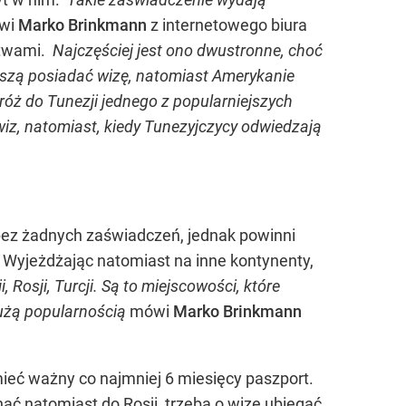
wi
Marko
Brinkmann
z internetowego biura
stwami.
Najczęściej jest ono dwustronne, choć
muszą posiadać wizę, natomiast Amerykanie
róż do Tunezji jednego z popularniejszych
iz, natomiast, kiedy Tunezyjczycy odwiedzają
bez żadnych zaświadczeń, jednak powinni
. Wyjeżdżając natomiast na inne kontynenty,
 Rosji, Turcji. Są to miejscowości, które
dużą popularnością
mówi
Marko Brinkmann
mieć ważny co najmniej 6 miesięcy paszport.
ać natomiast do Rosji, trzeba o wizę ubiegać