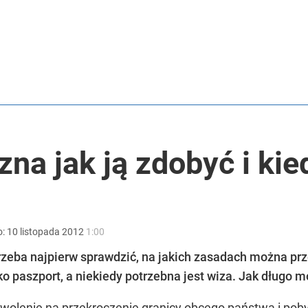
i go Polacy. Sondaż dla „Wprost”
2030 roku?
na jak ją zdobyć i kie
o:
10
listopada
2012
1:00
trzeba najpierw sprawdzić, na jakich zasadach można p
 paszport, a niekiedy potrzebna jest wiza. Jak długo mo
zwolenie na przekroczenie granicy obcego państwa i pob