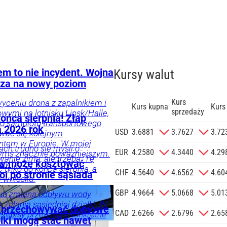
em to nie incydent. Wojna
Kursy walut
za na nowy poziom
Kurs
yceniu drona z zapalnikiem i
Kurs kupna
Kurs
sprzedaży
ymi na lotnisku Lipsk/Halle,
końca sierpnia! Złap
go samolotu transportowego
a 2026 rok
zgodę na
USD
3.6881
3.7627
3.72
wać się kolejnym
 na podany
ntem w Europie. W mojej
ach trudno się myśli o
informacji
EUR
4.2580
4.3440
4.29
zymś znacznie poważniejszym.
anie zimą, ale trzeba. Tę
Agencji
ów może kosztować
zy.
tylko do końca sierpnia, a
Reklamowej
CHF
4.5640
4.6562
4.60
oi po stronie sąsiada
a wniosku.
 o.o. w imieniu
GBP
4.9664
5.0668
5.01
a zlecenie jej
 lub zmiana odpływu wody
zalania sąsiedniej działki. W
znesowych.
a przechowywać domowe
CAD
2.6266
2.6796
2.65
rzepisy przewidują konkretne
oiki mogą stać nawet