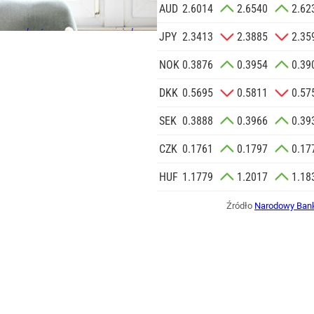
 SIĘ
AUD
2.6014
2.6540
2.62
ogą być zapasem na wiele
ci
JPY
2.3413
2.3885
2.35
ałość zależy od przygotowania i
ania. Nie każdy stary słoik
NOK
0.3876
0.3954
0.39
DKK
0.5695
0.5811
0.57
SEK
0.3888
0.3966
0.39
CZK
0.1761
0.1797
0.17
HUF
1.1779
1.2017
1.18
Źródło
Narodowy Bank