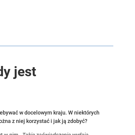
dy jest
rzebywać w docelowym kraju. W niektórych
żna z niej korzystać i jak ją zdobyć?
yt w nim.
Takie zaświadczenie wydają