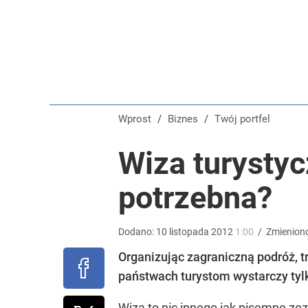
Nawrocki ma szansę na drugą kadencję? Tak ocenil
3
Farmacja: wzrost pod presją. co czeka branżę do 
Wprost
/
Biznes
/
Twój portfel
dodaj
Wiza turystycz
Prawdziwa wartość różnorodności
potrzebna?
dodaj
Dodano:
10
listopada
2012
1:00
/
Zmienion
Organizując zagraniczną podróż, 
państwach turystom wystarczy tylko
Wiza to nic innego jak pisemne ze