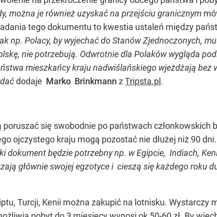
, można je również uzyskać na przejściu granicznym
mó
iadania tego dokumentu to kwestia ustaleń między pań
. I tak np. Polacy, by wyjechać do Stanów Zjednoczonych, 
olskę, nie potrzebują. Odwrotnie dla Polaków wygląda pod
aństwa mieszkańcy kraju nadwiślańskiego wjeżdżają bez w
adać
dodaje
Marko Brinkmann
z
Tripsta.pl
.
ą poruszać się swobodnie po państwach członkowskich 
go ojczystego kraju mogą pozostać nie dłużej niż 90 dni
i dokument będzie potrzebny np. w Egipcie, Indiach, Kenii,
zają głównie swojej egzotyce i cieszą się każdego roku 
tu, Turcji, Kenii można zakupić na lotnisku. Wystarczy 
żliwia pobyt do 3 miesięcy wynosi ok 50-60 zł. By wjech