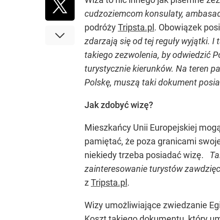
cudzoziemcom konsulaty, ambasady
podróży
Tripsta.pl
. Obowiązek pos
zdarzają się od tej reguły wyjątki
takiego zezwolenia, by odwiedzić P
turystycznie kierunków. Na teren p
Polskę, muszą taki dokument posi
Jak zdobyć wizę?
Mieszkańcy Unii Europejskiej mog
pamiętać, że poza granicami swoje
niekiedy trzeba posiadać wizę.
Tak
zainteresowanie turystów zawdzięc
z
Tripsta.pl
.
Wizy umożliwiające zwiedzanie Egip
Koszt takiego dokumentu, który umo