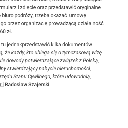
mularz i zdjęcie oraz przedstawić oryginalne
je biuro podróży, trzeba okazać umowę
ego przez organizację prowadzącą działalność
60 zł.
a tu jednakprzedstawić kilka dokumentów
ją, że każdy, kto ubiega się o tymczasową wizę
ie dowody potwierdzające związek z Polską,
alny stwierdzający nabycie nieruchomości,
Urzędu Stanu Cywilnego, które udowodnią,
ii
Radosław Szajerski
.