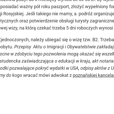
posiadać ważny pół roku paszport, złożyć wypełniony for
i Rosyjskiej. Jeśli takiego nie mamy, a podróż organizu
tycznych oraz potwierdzenie obsługi turysty zagraniczn
owej wizy, na którą czekać trzeba 5 dni roboczych wynosi 
jednoczonych, należy ubiegać się o wizę tzw. B2. Trzeb
pobytu.
Przepisy Aktu o Imigracji i Obywatelstwie zakłada
ocne w zdobyciu tego pozwolenia mogą okazać się wszelk
 studencka zaświadczająca o edukacji w kraju, akt notari
rodki pozwalające pokryć wydatki w USA, odpisy aktów z 
amy do kogo wracać
mówi adwokat z
poznańskiej kancelar