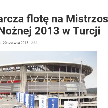
2030 roku?
rcza flotę na Mistrzo
Nożnej 2013 w Turcji
i go Polacy. Sondaż dla „Wprost”
o:
20
czerwca
2013
12:36
lnej kolekcji kapsułowej