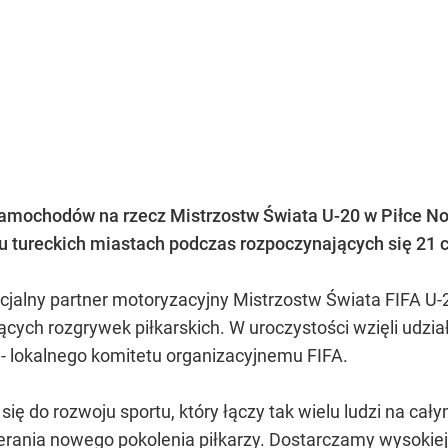
mochodów na rzecz Mistrzostw Świata U-20 w Piłce Noż
tureckich miastach podczas rozpoczynających się 21 
cjalny partner motoryzacyjny Mistrzostw Świata FIFA U-
ch rozgrywek piłkarskich. W uroczystości wzięli udzia
ej - lokalnego komitetu organizacyjnemu FIFA.
ę do rozwoju sportu, który łączy tak wielu ludzi na cał
rania nowego pokolenia piłkarzy. Dostarczamy wysokie