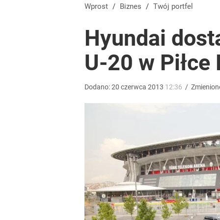
Farmacja: wzrost pod presją. co czeka branżę do 
Wprost
/
Biznes
/
Twój portfel
Hyundai dosta
dodaj
U-20 w Piłce 
Nawrocki ma szansę na drugą kadencję? Tak ocenil
Dodano:
20
czerwca
2013
12:36
/
Zmienion
8
Vistula x LOT: Elegancja w podróży. Premiera wspó
dodaj