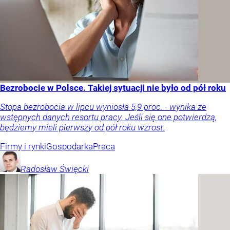
Bezrobocie w Polsce. Takiej sytuacji nie było od pół roku
Stopa bezrobocia w lipcu wyniosła 5,9 proc. - wynika ze
wstępnych danych resortu pracy. Jeśli się one potwierdzą,
będziemy mieli pierwszy od pół roku wzrost.
Firmy i rynki
Gospodarka
Praca
Radosław
Święcki