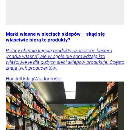
Marki własne w sieciach sklepów – skąd się
właściwie biorą te produkty?
Polacy chętnie kupują produkty oznaczone hasłem
„marka własna”, ale w ogóle nie sprawdzają kto
właściwie je dla dużych sieci sklepów produkuje. Często
znają tych producentów.
Handel
Usługi
Wiadomości