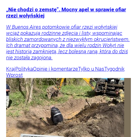
„Nie chodzi o zemstę”. Mocny apel w sprawie ofiar
rzezi wołyńskiej
W Buenos Aires potomkowie ofiar rzezi wołyńskiej
wciąż pokazują rodzinne zdjęcia i listy, wspominając
bliskich zamordowanych z niezwykłym okrucieństwem.
Ich dramat przypomina, że dla wielu rodzin Wołyń nie
jest historią zamkniętą, lecz bolesną raną, która do dziś
nie została zagojona.
Kraj
Polityka
Opinie i komentarze
Tylko u Nas
Tygodnik
Wprost