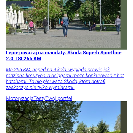
Lepiej uważaj na mandaty. Skoda Superb Sportline
2.0 TSI 265 KM
Ma 265 KM, napęd na 4 koła, wygląda prawie jak
rodzinna limuzyna, a osiągami może konkurować z hot
hatchami. To nie pierwsza Skoda, która potrafi
zaskoczyć nie tylko wymiarami.
Motoryzacja
Testy
Twój portfel