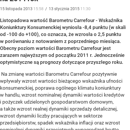
15
listopada
2013
15:58
/
13
stycznia
2015
11:30
Listopadowa wartość Barometru Carrefour - Wskaźnika
Koniunktury Konsumenckiej wyniosła -8,4 punktu (w skali
od -100 do +100), co oznacza, że wzrosła o 2,5 punktu
w porównaniu z notowaniem z poprzedniego miesiąca.
Obecny poziom wartości Barometru Carrefour jest
zarazem najwyższym od początku 2011 r. Jednocześnie
optymistyczne są prognozy dotyczące przyszłego roku.
Na zmianę wartości Barometru Carrefour pozytywnie
wpływały wzrost wartości bieżącego wskaźnika ufności
konsumenckiej, poprawa ogólnego klimatu koniunktury
w handlu, wzrost nominalnej dynamiki wartości kredytów
i pożyczek udzielonych gospodarstwom domowym,
a także wzrost realnej dynamiki sprzedaży detalicznej,
wzrost dynamiki liczby pracujących w sektorze
przedsiębiorstw, spadek wskaźnika inflacji oraz wzrost
nominalnej dynamiki przeciętnych wynagrodzeń brutto