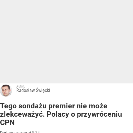
Autor:
Radosław Święcki
Tego sondażu premier nie może
zlekceważyć. Polacy o przywróceniu
CPN
Dodano:
wczoraj
5:34