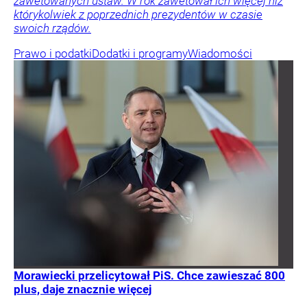
zawetowanych ustaw. W rok zawetował ich więcej niż
którykolwiek z poprzednich prezydentów w czasie
swoich rządów.
Prawo i podatki
Dodatki i programy
Wiadomości
Morawiecki przelicytował PiS. Chce zawieszać 800
plus, daje znacznie więcej