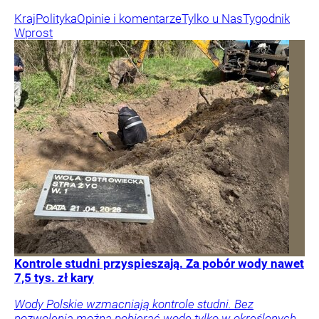
Kraj
Polityka
Opinie i komentarze
Tylko u Nas
Tygodnik
Wprost
Kontrole studni przyspieszają. Za pobór wody nawet
7,5 tys. zł kary
Wody Polskie wzmacniają kontrole studni. Bez
pozwolenia można pobierać wodę tylko w określonych