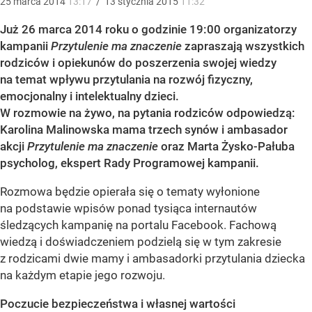
25
marca
2014
13:17
/
13
stycznia
2015
11:32
Już 26 marca 2014 roku o godzinie 19:00 organizatorzy
kampanii
Przytulenie ma znaczenie
zapraszają wszystkich
rodziców i opiekunów do poszerzenia swojej wiedzy
na temat wpływu przytulania na rozwój fizyczny,
emocjonalny i intelektualny dzieci.
W rozmowie na żywo, na pytania rodziców odpowiedzą:
Karolina Malinowska mama trzech synów i ambasador
akcji
Przytulenie ma znaczenie
oraz Marta Żysko-Pałuba
psycholog, ekspert Rady Programowej kampanii.
Rozmowa będzie opierała się o tematy wyłonione
na podstawie wpisów ponad tysiąca internautów
śledzących kampanię na portalu Facebook. Fachową
wiedzą i doświadczeniem podzielą się w tym zakresie
z rodzicami dwie mamy i ambasadorki przytulania dziecka
na każdym etapie jego rozwoju.
Poczucie bezpieczeństwa i własnej wartości