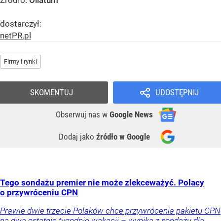
Źródło:
Oilatum
dostarczył:
netPR.pl
Firmy i rynki
SKOMENTUJ
UDOSTĘPNIJ
Obserwuj nas
w
Google News
Dodaj jako
źródło w Google
Tego sondażu premier nie może zlekceważyć. Polacy
o przywróceniu CPN
Prawie dwie trzecie Polaków chce przywrócenia pakietu CPN
na dwa ostatnie tygodnie wakacji – wynika z sondażu dla