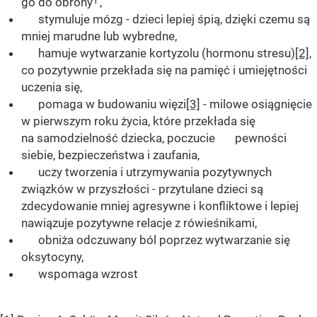
1
go do obrony
,
stymuluje mózg - dzieci lepiej śpią, dzięki czemu są
mniej marudne lub wybredne,
hamuje wytwarzanie kortyzolu (hormonu stresu)
[2]
,
co pozytywnie przekłada się na pamięć i umiejętności
uczenia się,
pomaga w budowaniu więzi
[3]
- milowe osiągnięcie
w pierwszym roku życia, które przekłada się
na samodzielność dziecka, poczucie pewności
siebie, bezpieczeństwa i zaufania,
uczy tworzenia i utrzymywania pozytywnych
związków w przyszłości - przytulane dzieci są
zdecydowanie mniej agresywne i konfliktowe i lepiej
nawiązuje pozytywne relacje z rówieśnikami,
obniża odczuwany ból poprzez wytwarzanie się
oksytocyny,
wspomaga wzrost