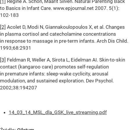
[1]
Regine A. Schön, Maarit Silvén. Natural Parenting Back
to Basics in Infant Care. www.epjournal.net 2007. 5(1):
102-183
[2]
Acolet D, Modi N, Giannakoulopoulos X, et al. Changes
in plasma cortisol and catecholamine concentrations
in response to massage in pre-term infants. Arch Dis Child.
1993;68:2931
[3]
Feldman R, Weller A, Sirota L, Eidelman AI. Skin-to-skin
contact (kangaroo care) promotes self-regulation
in premature infants: sleep-wake cyclicity, arousal
modulation, and sustained exploration. Dev Psychol.
2002;38:194207
14_03_14_MSL_dla_GSK_live_streaming.pdf