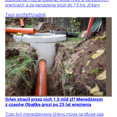
granicach, a za naruszenia grozi do 7,5 tys. zł kary.
Twój portfel
Poradnik
Orlen stracił przez nich 1,5 mld zł? Menedżerom
z czasów Obajtka grozi po 25 lat więzienia
Trzej byli menedżerowie Orlenu mogą na długie lata