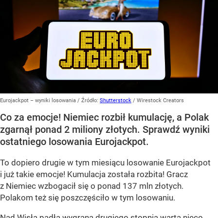
Eurojackpot – wyniki losowania
/ Źródło:
Shutterstock
/
Wirestock Creators
Co za emocje! Niemiec rozbił kumulację, a Polak
zgarnął ponad 2 miliony złotych. Sprawdź wyniki
ostatniego losowania Eurojackpot.
To dopiero drugie w tym miesiącu losowanie Eurojackpot
i już takie emocje! Kumulacja została rozbita! Gracz
z Niemiec wzbogacił się o ponad 137 mln złotych.
Polakom też się poszczęściło w tym losowaniu.
Nad Wisłą padła wygrana drugiego stopnia warta nieco