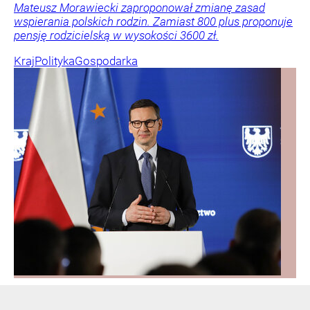
Mateusz Morawiecki zaproponował zmianę zasad
wspierania polskich rodzin. Zamiast 800 plus proponuje
pensję rodzicielską w wysokości 3600 zł.
Kraj
Polityka
Gospodarka