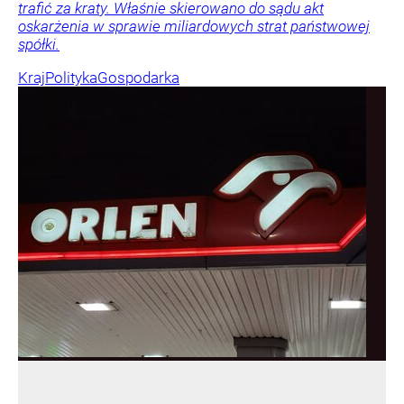
trafić za kraty. Właśnie skierowano do sądu akt
oskarżenia w sprawie miliardowych strat państwowej
spółki.
Kraj
Polityka
Gospodarka