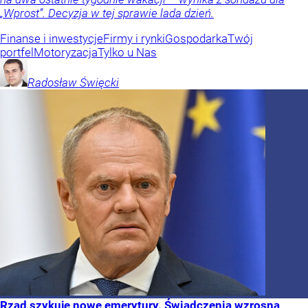
„Wprost”. Decyzja w tej sprawie lada dzień.
Finanse i inwestycje
Firmy i rynki
Gospodarka
Twój
portfel
Motoryzacja
Tylko u Nas
Radosław
Święcki
Rząd szykuje nowe emerytury. Świadczenia wzrosną