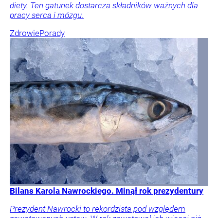
diety. Ten gatunek dostarcza składników ważnych dla
pracy serca i mózgu.
Zdrowie
Porady
Bilans Karola Nawrockiego. Minął rok prezydentury
Prezydent Nawrocki to rekordzista pod względem