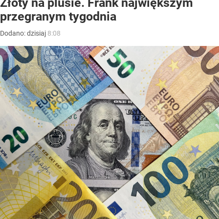
Złoty na plusie. Frank największym
przegranym tygodnia
Dodano:
dzisiaj
8:08