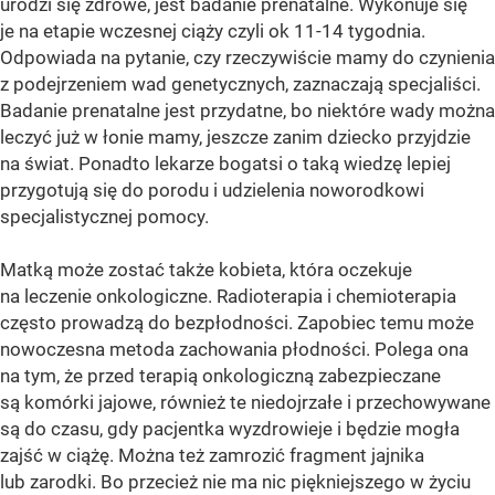
urodzi się zdrowe, jest badanie prenatalne. Wykonuje się
je na etapie wczesnej ciąży czyli ok 11-14 tygodnia.
Odpowiada na pytanie, czy rzeczywiście mamy do czynienia
z podejrzeniem wad genetycznych, zaznaczają specjaliści.
Badanie prenatalne jest przydatne, bo niektóre wady można
leczyć już w łonie mamy, jeszcze zanim dziecko przyjdzie
na świat. Ponadto lekarze bogatsi o taką wiedzę lepiej
przygotują się do porodu i udzielenia noworodkowi
specjalistycznej pomocy.
Matką może zostać także kobieta, która oczekuje
na leczenie onkologiczne. Radioterapia i chemioterapia
często prowadzą do bezpłodności. Zapobiec temu może
nowoczesna metoda zachowania płodności. Polega ona
na tym, że przed terapią onkologiczną zabezpieczane
są komórki jajowe, również te niedojrzałe i przechowywane
są do czasu, gdy pacjentka wyzdrowieje i będzie mogła
zajść w ciążę. Można też zamrozić fragment jajnika
lub zarodki. Bo przecież nie ma nic piękniejszego w życiu