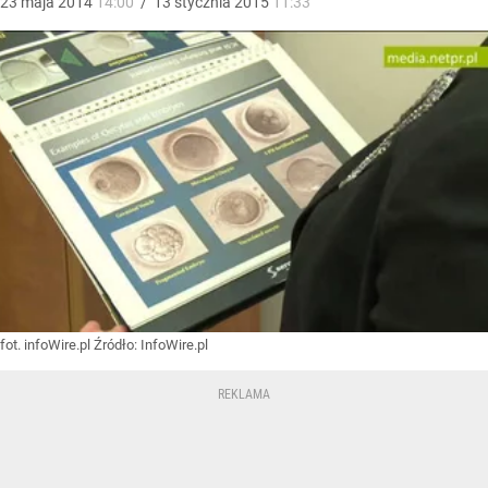
23
maja
2014
14:00
/
13
stycznia
2015
11:33
fot. infoWire.pl
Źródło:
InfoWire.pl