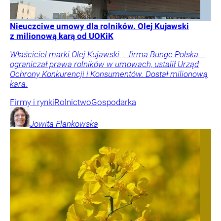
Nieuczciwe umowy dla rolników. Olej Kujawski
z milionową karą od UOKiK
Właściciel marki Olej Kujawski – firma Bunge Polska –
ograniczał prawa rolników w umowach, ustalił Urząd
Ochrony Konkurencji i Konsumentów. Dostał milionową
kara.
Firmy i rynki
Rolnictwo
Gospodarka
Jowita
Flankowska