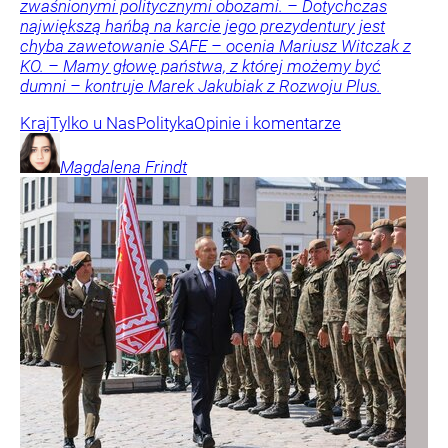
zwaśnionymi politycznymi obozami. – Dotychczas
największą hańbą na karcie jego prezydentury jest
chyba zawetowanie SAFE – ocenia Mariusz Witczak z
KO. – Mamy głowę państwa, z której możemy być
dumni – kontruje Marek Jakubiak z Rozwoju Plus.
Kraj
Tylko u Nas
Polityka
Opinie i komentarze
Magdalena
Frindt