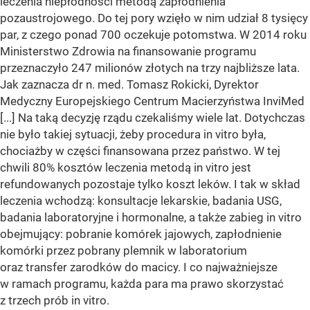
leczenia niepłodności metodą zapłodnienia
pozaustrojowego. Do tej pory wzięło w nim udział 8 tysięcy
par, z czego ponad 700 oczekuje potomstwa. W 2014 roku
Ministerstwo Zdrowia na finansowanie programu
przeznaczyło 247 milionów złotych na trzy najbliższe lata.
Jak zaznacza dr n. med. Tomasz Rokicki, Dyrektor
Medyczny Europejskiego Centrum Macierzyństwa InviMed
[...] Na taką decyzję rządu czekaliśmy wiele lat. Dotychczas
nie było takiej sytuacji, żeby procedura in vitro była,
chociażby w części finansowana przez państwo. W tej
chwili 80% kosztów leczenia metodą in vitro jest
refundowanych pozostaje tylko koszt leków. I tak w skład
leczenia wchodzą: konsultacje lekarskie, badania USG,
badania laboratoryjne i hormonalne, a także zabieg in vitro
obejmujący: pobranie komórek jajowych, zapłodnienie
komórki przez pobrany plemnik w laboratorium
oraz transfer zarodków do macicy. I co najważniejsze
w ramach programu, każda para ma prawo skorzystać
z trzech prób in vitro.