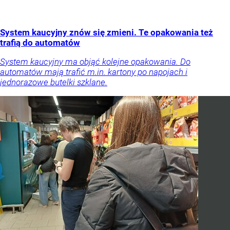
System kaucyjny znów się zmieni. Te opakowania też
trafią do automatów
System kaucyjny ma objąć kolejne opakowania. Do
automatów mają trafić m.in. kartony po napojach i
jednorazowe butelki szklane.