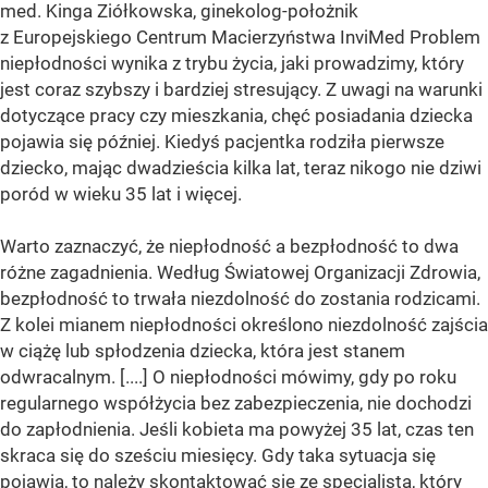
med. Kinga Ziółkowska, ginekolog-położnik
z Europejskiego Centrum Macierzyństwa InviMed Problem
niepłodności wynika z trybu życia, jaki prowadzimy, który
jest coraz szybszy i bardziej stresujący. Z uwagi na warunki
dotyczące pracy czy mieszkania, chęć posiadania dziecka
pojawia się później. Kiedyś pacjentka rodziła pierwsze
dziecko, mając dwadzieścia kilka lat, teraz nikogo nie dziwi
poród w wieku 35 lat i więcej.
Warto zaznaczyć, że niepłodność a bezpłodność to dwa
różne zagadnienia. Według Światowej Organizacji Zdrowia,
bezpłodność to trwała niezdolność do zostania rodzicami.
Z kolei mianem niepłodności określono niezdolność zajścia
w ciążę lub spłodzenia dziecka, która jest stanem
odwracalnym. [....] O niepłodności mówimy, gdy po roku
regularnego współżycia bez zabezpieczenia, nie dochodzi
do zapłodnienia. Jeśli kobieta ma powyżej 35 lat, czas ten
skraca się do sześciu miesięcy. Gdy taka sytuacja się
pojawia, to należy skontaktować się ze specjalistą, który