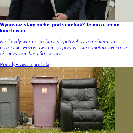
Wynosisz stary mebel pod śmietnik? To może słono
kosztować
Nie każdy wie, co zrobić z niepotrzebnym meblem po
remoncie. Pozostawienie go przy wiacie śmietnikowej może
skończyć się karą finansową.
Porady
Prawo i podatki