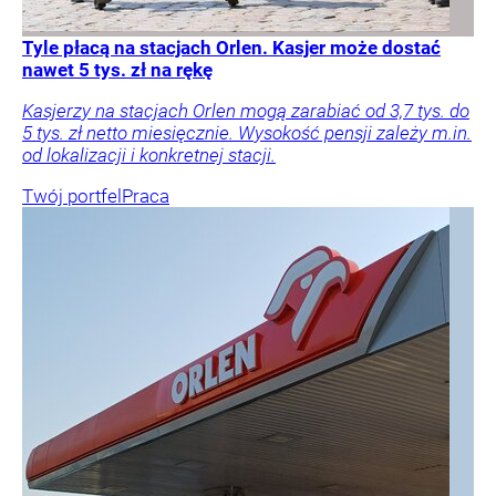
Tyle płacą na stacjach Orlen. Kasjer może dostać
nawet 5 tys. zł na rękę
Kasjerzy na stacjach Orlen mogą zarabiać od 3,7 tys. do
5 tys. zł netto miesięcznie. Wysokość pensji zależy m.in.
od lokalizacji i konkretnej stacji.
Twój portfel
Praca