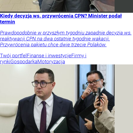
Kiedy decyzja ws. przywrócenia CPN? Minister podał
termin
Prawdopodobnie w przyszłym tygodniu zapadnie decyzja ws.
reaktywacji CPN na dwa ostatnie tygodnie wakacji.
Przywrócenia pakietu chce dwie trzecie Polaków.
Twój portfel
Finanse i inwestycje
Firmy i
rynki
Gospodarka
Motoryzacja