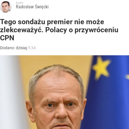
Autor:
Radosław Święcki
Tego sondażu premier nie może
zlekceważyć. Polacy o przywróceniu
CPN
Dodano:
dzisiaj
5:34