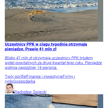
Uczestnicy PPK w ciągu tygodnia otrzymają
pieniądze. Prawie 41 mln zł
Blisko 41 mln zł otrzymają uczestnicy PPK tytułem
wpłat powitalnych za drugi kwartał tego roku. Pieniądze
wpłyną najpóźniej 14 sierpnia.
Twój portfel
Finanse i inwestycje
Firmy i
rynki
Gospodarka
Radosław
Święcki