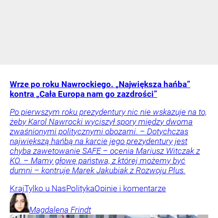
Wrze po roku Nawrockiego. „Największa hańba”
kontra „Cała Europa nam go zazdrości”
Po pierwszym roku prezydentury nic nie wskazuje na to,
żeby Karol Nawrocki wyciszył spory między dwoma
zwaśnionymi politycznymi obozami. – Dotychczas
największą hańbą na karcie jego prezydentury jest
chyba zawetowanie SAFE – ocenia Mariusz Witczak z
KO. – Mamy głowę państwa, z której możemy być
dumni – kontruje Marek Jakubiak z Rozwoju Plus.
Kraj
Tylko u Nas
Polityka
Opinie i komentarze
Magdalena
Frindt