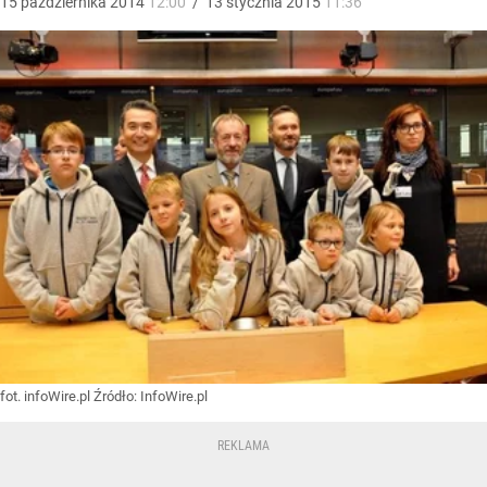
15
października
2014
12:00
/
13
stycznia
2015
11:36
fot. infoWire.pl
Źródło:
InfoWire.pl