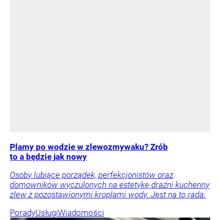
Plamy po wodzie w zlewozmywaku? Zrób
to a będzie jak nowy
Osoby lubiące porządek, perfekcjonistów oraz
domowników wyczulonych na estetykę drażni kuchenny
zlew z pozostawionymi kroplami wody. Jest na to rada.
Porady
Usługi
Wiadomości