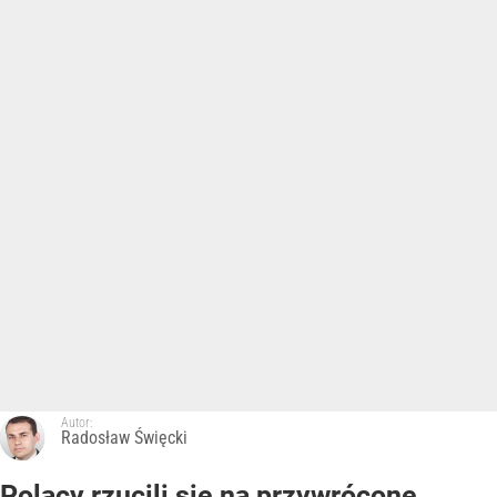
Autor:
Radosław Święcki
Polacy rzucili się na przywrócone