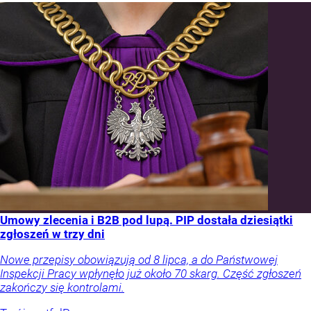
Umowy zlecenia i B2B pod lupą. PIP dostała dziesiątki
zgłoszeń w trzy dni
Nowe przepisy obowiązują od 8 lipca, a do Państwowej
Inspekcji Pracy wpłynęło już około 70 skarg. Część zgłoszeń
zakończy się kontrolami.