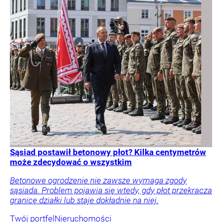
Sąsiad postawił betonowy płot? Kilka centymetrów
może zdecydować o wszystkim
Betonowe ogrodzenie nie zawsze wymaga zgody
sąsiada. Problem pojawia się wtedy, gdy płot przekracza
granicę działki lub staje dokładnie na niej.
Twój portfel
Nieruchomości