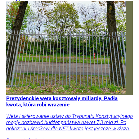
Prezydenckie weta kosztowały miliardy. Padła
kwota, która robi wrażenie
Weta i skierowanie ustaw do Trybunału Konstytucyjnego
mogły pozbawić budżet państwa nawet 7,3 mld zł. Po
doliczeniu środków dla NFZ kwota jest jeszcze wyższa.