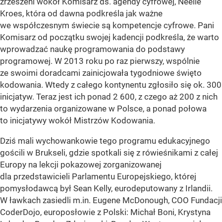
zrzeszeni wokół Komisarz ds. agendy cyfrowej, Neelie
Kroes, która od dawna podkreśla jak ważne
we współczesnym świecie są kompetencje cyfrowe. Pani
Komisarz od początku swojej kadencji podkreśla, że warto
wprowadzać naukę programowania do podstawy
programowej. W 2013 roku po raz pierwszy, wspólnie
ze swoimi doradcami zainicjowała tygodniowe święto
kodowania. Wtedy z całego kontynentu zgłosiło się ok. 300
inicjatyw. Teraz jest ich ponad 2 600, z czego aż 200 z nich
to wydarzenia organizowane w Polsce, a ponad połowa
to inicjatywy wokół Mistrzów Kodowania.
Dziś mali wychowankowie tego programu edukacyjnego
gościli w Brukseli, gdzie spotkali się z rówieśnikami z całej
Europy na lekcji pokazowej zorganizowanej
dla przedstawicieli Parlamentu Europejskiego, której
pomysłodawcą był Sean Kelly, eurodeputowany z Irlandii.
W ławkach zasiedli m.in. Eugene McDonough, COO Fundacji
CoderDojo, europosłowie z Polski: Michał Boni, Krystyna