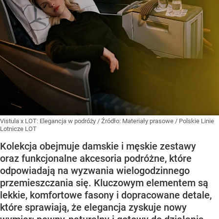
Vistula x LOT: Elegancja w podróży
/ Źródło:
Materiały prasowe
/
Polskie Linie
Lotnicze LOT
Kolekcja obejmuje damskie i męskie zestawy
oraz funkcjonalne akcesoria podróżne, które
odpowiadają na wyzwania wielogodzinnego
przemieszczania się. Kluczowym elementem są
lekkie, komfortowe fasony i dopracowane detale,
które sprawiają, że elegancja zyskuje nowy