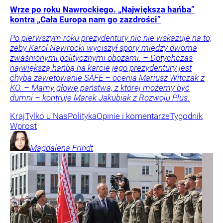
Wrze po roku Nawrockiego. „Największa hańba”
kontra „Cała Europa nam go zazdrości”
Po pierwszym roku prezydentury nic nie wskazuje na to,
żeby Karol Nawrocki wyciszył spory między dwoma
zwaśnionymi politycznymi obozami. – Dotychczas
największą hańbą na karcie jego prezydentury jest
chyba zawetowanie SAFE – ocenia Mariusz Witczak z
KO. – Mamy głowę państwa, z której możemy być
dumni – kontruje Marek Jakubiak z Rozwoju Plus.
Kraj
Tylko u Nas
Polityka
Opinie i komentarze
Tygodnik
Wprost
Magdalena
Frindt