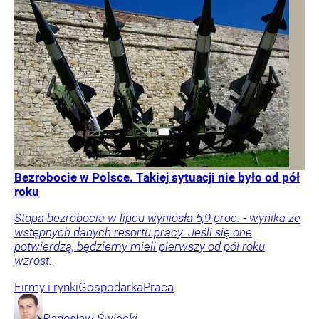
Bezrobocie w Polsce. Takiej sytuacji nie było od pół
roku
Stopa bezrobocia w lipcu wyniosła 5,9 proc. - wynika ze
wstępnych danych resortu pracy. Jeśli się one
potwierdzą, będziemy mieli pierwszy od pół roku
wzrost.
Firmy i rynki
Gospodarka
Praca
Radosław
Święcki