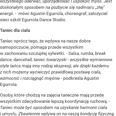
wszystkiego oderwać, uporządkować i uspokoić myśli. Jest
doskonałym sposobem na pozbycie się nadmiaru ,,złej"
energii.
-
mówi Agustin Egurrola, choreograf, założyciel
sieci szkół Egurrola Dance Studio.
Taniec dla ciała
Taniec oprócz tego, że wpływa na nasze dobre
samopoczucie, pomaga przede wszystkim
w zachowaniu szczupłej sylwetki.
- Salsa, rumba, break
dance, dancehall, taniec towarzyski - wszystkie wymienione
style tańca mają inny rodzaj ekspresji, ale dzięki każdemu
z nich możemy wyćwiczyć prawidłową postawę ciała,
wzmocnić i rozciągnąć mięśnie -
podkreśla Agustin
Egurrola.
Osoby, które chodzą na zajęcia taneczne mają przede
wszystkim zdecydowanie lepszą koordynację ruchową. -
Taniec może być sposobem na uzyskanie harmonii ciała
i umysłu. Zbawiennie wpływa on na naszą kondycję fizyczną,