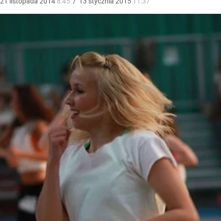
21
listopada
2014
8:45
/
13
stycznia
2015
11:37