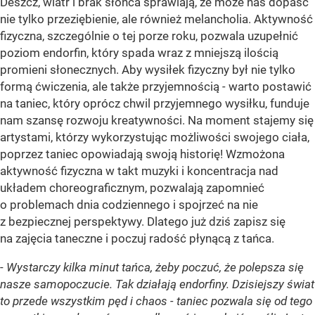
Deszcz, wiatr i brak słońca sprawiają, że może nas dopaść
nie tylko przeziębienie, ale również melancholia. Aktywność
fizyczna, szczególnie o tej porze roku, pozwala uzupełnić
poziom endorfin, który spada wraz z mniejszą ilością
promieni słonecznych. Aby wysiłek fizyczny był nie tylko
formą ćwiczenia, ale także przyjemnością
-
warto postawić
na taniec, który oprócz chwil przyjemnego wysiłku, funduje
nam szansę rozwoju kreatywności. Na moment stajemy się
artystami, którzy wykorzystując możliwości swojego ciała,
poprzez taniec opowiadają swoją historię! Wzmożona
aktywność fizyczna w takt muzyki i koncentracja nad
układem choreograficznym, pozwalają zapomnieć
o problemach dnia codziennego i spojrzeć na nie
z bezpiecznej perspektywy. Dlatego już dziś zapisz się
na zajęcia taneczne i poczuj radość płynącą z tańca.
-
Wystarczy kilka minut tańca, żeby poczuć, że polepsza się
nasze samopoczucie. Tak działają endorfiny. Dzisiejszy świat
to przede wszystkim pęd i chaos - taniec pozwala się od tego