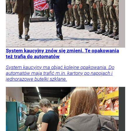
System kaucyjny znów się zmieni. Te opakowania
też trafią do automatów
System kaucyjny ma objąć kolejne opakowania. Do
automatów mają trafić m.in. kartony po napojach i
jednorazowe butelki szklane.