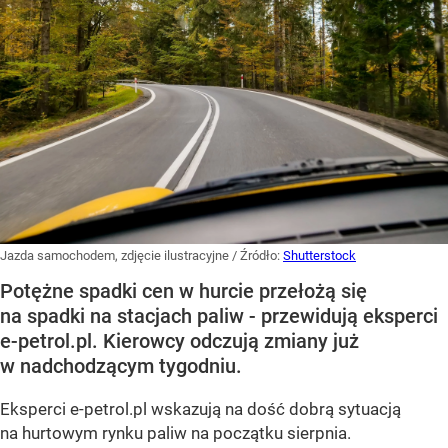
Jazda samochodem, zdjęcie ilustracyjne
/ Źródło:
Shutterstock
Potężne spadki cen w hurcie przełożą się
na spadki na stacjach paliw - przewidują eksperci
e-petrol.pl. Kierowcy odczują zmiany już
w nadchodzącym tygodniu.
Eksperci e-petrol.pl wskazują na dość dobrą sytuacją
na hurtowym rynku paliw na początku sierpnia.