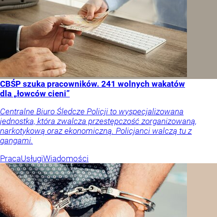
CBŚP szuka pracowników. 241 wolnych wakatów
dla „łowców cieni”
Centralne Biuro Śledcze Policji to wyspecjalizowana
jednostka, która zwalcza przestępczość zorganizowaną,
narkotykową oraz ekonomiczną. Policjanci walczą tu z
gangami.
Praca
Usługi
Wiadomości