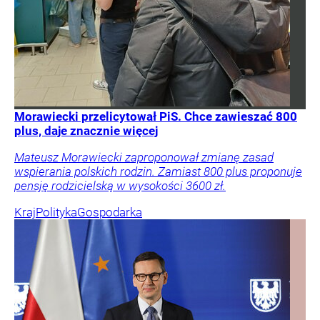
Morawiecki przelicytował PiS. Chce zawieszać 800
plus, daje znacznie więcej
Mateusz Morawiecki zaproponował zmianę zasad
wspierania polskich rodzin. Zamiast 800 plus proponuje
pensję rodzicielską w wysokości 3600 zł.
Kraj
Polityka
Gospodarka