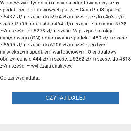
W pierwszym tygodniu miesiąca odnotowano wyraźny
spadek cen podstawowych paliw. –
Cena Pb98 spadła
z 6437 zł/m sześc. do 5974 zł/m sześc., czyli o 463 zł/m
sześc. Pb95 potaniała o 464 zł/m sześc. z poziomu 5738
zł/m sześc. do 5273 zł/m sześc. W przypadku oleju
napędowego (ON) odnotowano spadek o 489 zł/m sześc.
z 6695 zł/m sześc. do 6206 zł/m sześc., co było
największym spadkiem wartościowym. Olej opałowy
obniżył cenę o 444 zł/m sześc. z 5262 zł/m sześc. do 4818
zł/m sześc.
– wyliczają analitycy.
Gorzej wyglądała...
CZYTAJ DALEJ