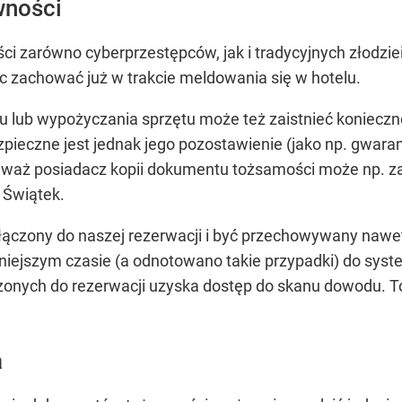
wności
i zarówno cyberprzestępców, jak i tradycyjnych złodziei
ęc zachować już w trakcie meldowania się w hotelu.
u lub wypożyczania sprzętu może też zaistnieć konieczn
pieczne jest jednak jego pozostawienie (jako np. gwara
nieważ posiadacz kopii dokumentu tożsamości może np. z
 Świątek.
łączony do naszej rezerwacji i być przechowywany naw
niejszym czasie (a odnotowano takie przypadki) do sys
onych do rezerwacji uzyska dostęp do skanu dowodu. T
a