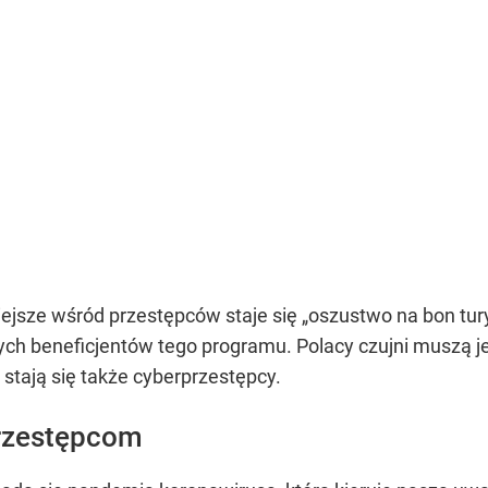
iejsze wśród przestępców staje się „oszustwo na bon tur
ych beneficjentów tego programu. Polacy czujni muszą j
tają się także cyberprzestępcy.
rzestępcom