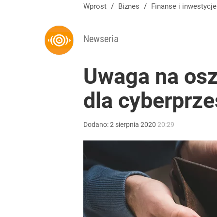
Wprost
/
Biznes
/
Finanse i inwestycje
Newseria
Uwaga na osz
dla cyberprz
Dodano:
2
sierpnia
2020
20:29