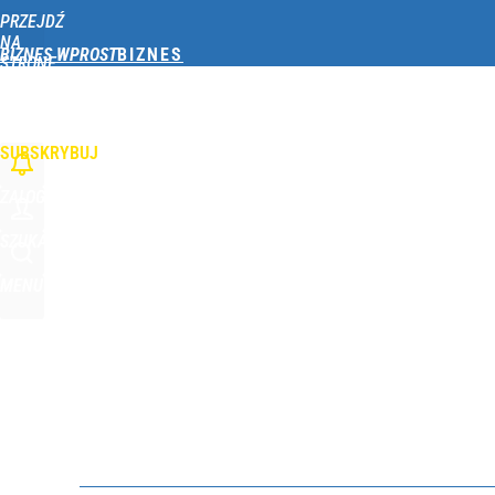
PRZEJDŹ
Udostępnij
0
Skomentuj
NA
BIZNES WPROST
STRONĘ
GŁÓWNĄ
OPINIE
TWÓJ PORTFEL
GOSPODARKA
FINANSE
FIRMY
TECHNOLOG
WPROST.PL
SUBSKRYBUJ
ZALOGUJ
SZUKAJ
MENU