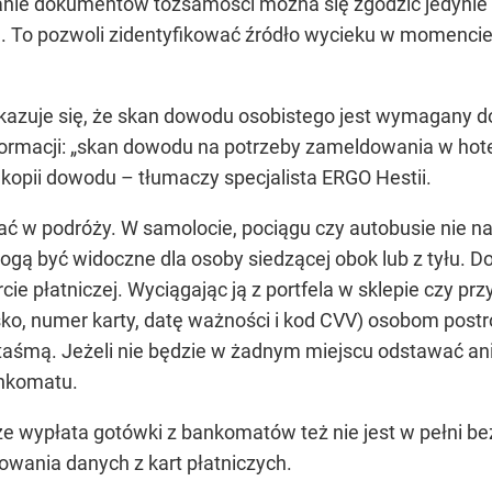
anie dokumentów tożsamości można się zgodzić jedyni
To pozwoli zidentyfikować źródło wycieku w momencie,
 okazuje się, że skan dowodu osobistego jest wymagany 
nformacji: „skan dowodu na potrzeby zameldowania w ho
h kopii dowodu – tłumaczy specjalista ERGO Hestii.
ać w podróży. W samolocie, pociągu czy autobusie nie n
ogą być widoczne dla osoby siedzącej obok lub z tyłu.
rcie płatniczej. Wyciągając ją z portfela w sklepie czy p
isko, numer karty, datę ważności i kod CVV) osobom post
 taśmą. Jeżeli nie będzie w żadnym miejscu odstawać ani
ankomatu.
 że wypłata gotówki z bankomatów też nie jest w pełni b
owania danych z kart płatniczych.