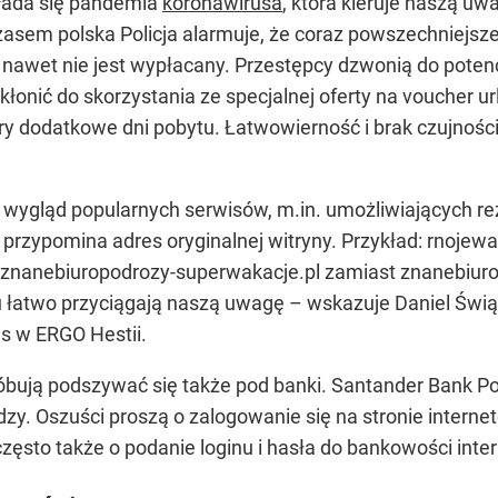
łada się pandemia
koronawirusa
, która kieruje naszą uw
sem polska Policja alarmuje, że coraz powszechniejsze
ze nawet nie jest wypłacany. Przestępcy dzwonią do poten
kłonić do skorzystania ze specjalnej oferty na voucher 
ry dodatkowe dni pobytu. Łatwowierność i brak czujnośc
ą wygląd popularnych serwisów, m.in. umożliwiających r
przypomina adres oryginalnej witryny. Przykład: rnojewak
 znanebiuropodrozy-superwakacje.pl zamiast znanebiuro
u łatwo przyciągają naszą uwagę – wskazuje Daniel Świąt
ns w ERGO Hestii.
óbują podszywać się także pod banki. Santander Bank Po
dzy. Oszuści proszą o zalogowanie się na stronie intern
 często także o podanie loginu i hasła do bankowości inte