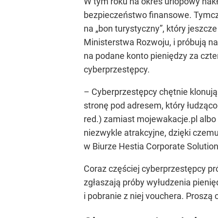
W tym roku na okres urlopowy nak
bezpieczeństwo finansowe. Tymcza
na „bon turystyczny”, który jeszc
Ministerstwa Rozwoju, i próbują na
na podane konto pieniędzy za czte
cyberprzestępcy.
– Cyberprzestępcy chętnie klonuj
stronę pod adresem, który łudząco 
red.) zamiast mojewakacje.pl albo
niezwykle atrakcyjne, dzięki czem
w Biurze Hestia Corporate Solutio
Coraz częściej cyberprzestępcy pr
zgłaszają próby wyłudzenia pienię
i pobranie z niej vouchera. Proszą