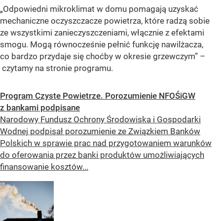
„Odpowiedni mikroklimat w domu pomagają uzyskać
mechaniczne oczyszczacze powietrza, które radzą sobie
ze wszystkimi zanieczyszczeniami, włącznie z efektami
smogu. Mogą równocześnie pełnić funkcję nawilżacza,
co bardzo przydaje się choćby w okresie grzewczym”
–
czytamy na stronie programu.
Program Czyste Powietrze. Porozumienie NFOŚiGW
z bankami podpisane
Narodowy Fundusz Ochrony Środowiska i Gospodarki
Wodnej podpisał porozumienie ze Związkiem Banków
Polskich w sprawie prac nad przygotowaniem warunków
do oferowania przez banki produktów umożliwiających
finansowanie kosztów...