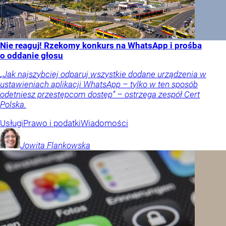
Nie reaguj! Rzekomy konkurs na WhatsApp i prośba
o oddanie głosu
„Jak najszybciej odparuj wszystkie dodane urządzenia w
ustawieniach aplikacji WhatsApp – tylko w ten sposób
odetniesz przestępcom dostęp” – ostrzega zespół Cert
Polska.
Usługi
Prawo i podatki
Wiadomości
Jowita
Flankowska