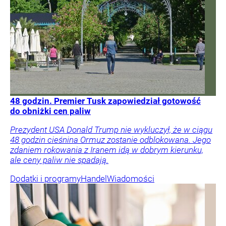
48 godzin. Premier Tusk zapowiedział gotowość
do obniżki cen paliw
Prezydent USA Donald Trump nie wykluczył, że w ciągu
48 godzin cieśnina Ormuz zostanie odblokowana. Jego
zdaniem rokowania z Iranem idą w dobrym kierunku,
ale ceny paliw nie spadają.
Dodatki i programy
Handel
Wiadomości