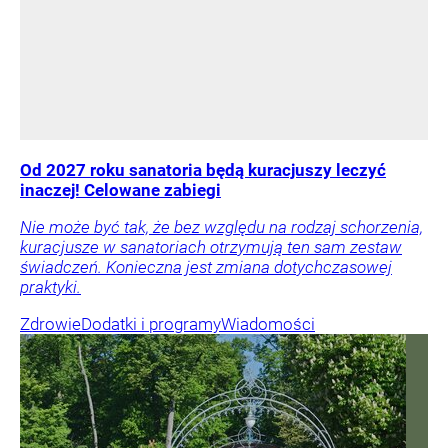
Od 2027 roku sanatoria będą kuracjuszy leczyć
inaczej! Celowane zabiegi
Nie może być tak, że bez względu na rodzaj schorzenia,
kuracjusze w sanatoriach otrzymują ten sam zestaw
świadczeń. Konieczna jest zmiana dotychczasowej
praktyki.
Zdrowie
Dodatki i programy
Wiadomości