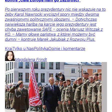
Po pierwszym roku prezydentury nic nie wskazuje na to,
żeby Karol Nawrocki wyciszył spory między dwoma
zwaśnionymi politycznymi obozami. – Dotychczas
największą hańbą na karcie jego prezydentury jest
chyba zawetowanie SAFE – ocenia Mariusz Witczak z
KO. – Mamy głowę państwa, z której możemy być
dumni – kontruje Marek Jakubiak z Rozwoju Plus.
Kraj
Tylko u Nas
Polityka
Opinie i komentarze
Magdalena
Frindt