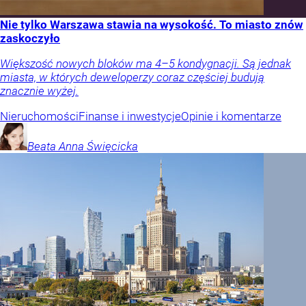
Nie tylko Warszawa stawia na wysokość. To miasto znów
zaskoczyło
Większość nowych bloków ma 4–5 kondygnacji. Są jednak
miasta, w których deweloperzy coraz częściej budują
znacznie wyżej.
Nieruchomości
Finanse i inwestycje
Opinie i komentarze
Beata Anna
Święcicka