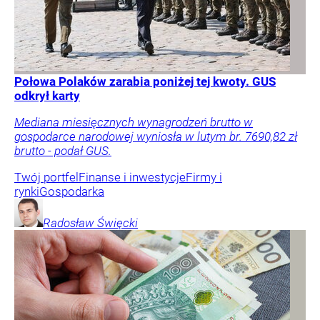
Połowa Polaków zarabia poniżej tej kwoty. GUS
odkrył karty
Mediana miesięcznych wynagrodzeń brutto w
gospodarce narodowej wyniosła w lutym br. 7690,82 zł
brutto - podał GUS.
Twój portfel
Finanse i inwestycje
Firmy i
rynki
Gospodarka
Radosław
Święcki