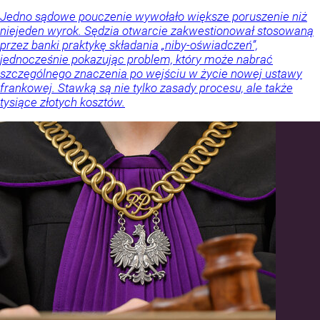
Jedno sądowe pouczenie wywołało większe poruszenie niż
niejeden wyrok. Sędzia otwarcie zakwestionował stosowaną
przez banki praktykę składania „niby-oświadczeń”,
jednocześnie pokazując problem, który może nabrać
szczególnego znaczenia po wejściu w życie nowej ustawy
frankowej. Stawką są nie tylko zasady procesu, ale także
tysiące złotych kosztów.