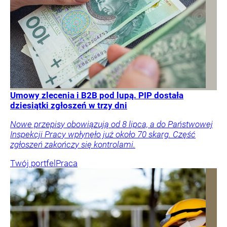
Umowy zlecenia i B2B pod lupą. PIP dostała
dziesiątki zgłoszeń w trzy dni
Nowe przepisy obowiązują od 8 lipca, a do Państwowej
Inspekcji Pracy wpłynęło już około 70 skarg. Część
zgłoszeń zakończy się kontrolami.
Twój portfel
Praca