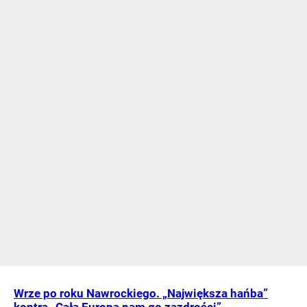
Wrze po roku Nawrockiego. „Największa hańba”
kontra „Cała Europa nam go zazdrości”