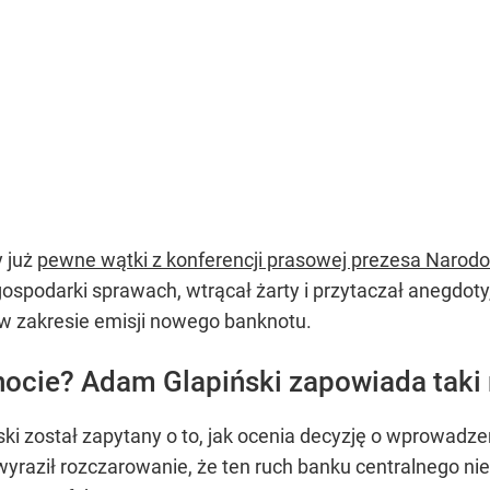
 już
pewne wątki z konferencji prasowej prezesa Narod
gospodarki sprawach, wtrącał żarty i przytaczał anegdot
w zakresie emisji nowego banknotu.
ocie? Adam Glapiński zapowiada taki 
ski został zapytany o to, jak ocenia decyzję o wprowadz
 wyraził rozczarowanie, że ten ruch banku centralnego nie