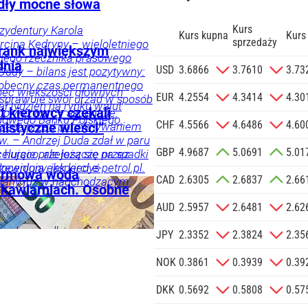
dły mocne słowa
Kurs
ezydentury Karola
Kurs kupna
Kurs
sprzedaży
cina Kędryny – wieloletniego
 Frank największym
yłego rzecznika prasowego
dnia
zgodę na
USD
3.6866
3.7610
3.73
Dudy – bilans jest pozytywny:
 na podany
 obecny czas permanentnego
bec większości głównych
informacji
EUR
4.2554
4.3414
4.30
 sprawuje swój urząd w sposób
ał tydzień na rynku walut
Agencji
t kierowcy czekali
 do wyzwań – akcentuje.
owego Banku Polskiego.
Reklamowej
CHF
4.5566
4.6486
4.60
trzega przed porównywaniem
istyczne wieści”
 o.o. w imieniu
w. – Andrzej Duda zdał w paru
GBP
4.9687
5.0691
5.01
a zlecenie jej
elująco, ale jeszcze przez
 hurcie przełożą się na spadki
doceniony, jak kiedyś
zewidują eksperci e-petrol.pl.
znesowych.
darmowa woda
CAD
2.6305
2.6837
2.66
i, a po latach się to zmieniło
iany już w nadchodzącym
i kawiarniach. Osobne
znik Andrzeja Dudy.
 SIĘ
AUD
2.5957
2.6481
2.62
edzenie, dba o nerki i usuwa
ka
Twój
JPY
2.3352
2.3824
2.35
nizmu. W wielu krajach
auracji czy w kawiarni jest
NOK
0.3861
0.3939
0.39
olsce.
DKK
0.5692
0.5808
0.57
mości