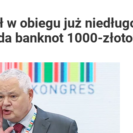
acy o przywróceniu CPN
 w obiegu już niedług
a banknot 1000-złot
godnia
ół roku