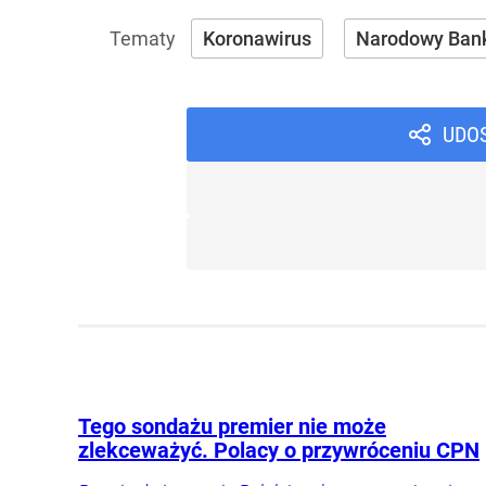
Koronawirus
Narodowy Bank
UDO
Tego sondażu premier nie może
zlekceważyć. Polacy o przywróceniu CPN