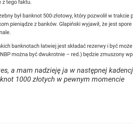
 z tego faktu.
rzebny był banknot 500-złotowy, który pozwolił w trakcie
m pieniądze z banków. Glapiński wyjawił, że jest spo
nale.
akich banknotach łatwiej jest składać rezerwy i być może
 NBP można być dwukrotnie – red.) będzie zmuszony wpr
es, a mam nadzieję ja w następnej kadencji,
nknot 1000 złotych w pewnym momencie