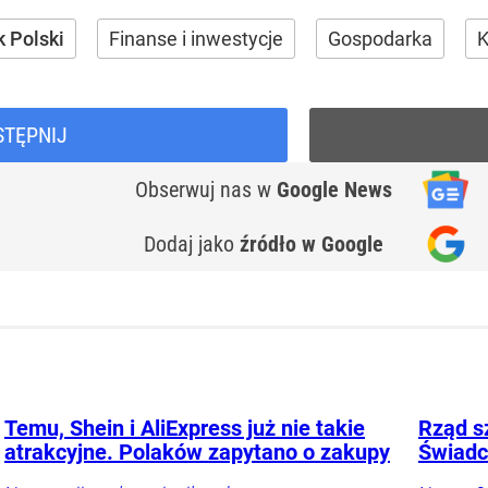
 Polski
Finanse i inwestycje
Gospodarka
K
STĘPNIJ
Obserwuj nas
w
Google News
Dodaj jako
źródło w Google
Temu, Shein i AliExpress już nie takie
Rząd s
atrakcyjne. Polaków zapytano o zakupy
Świadc