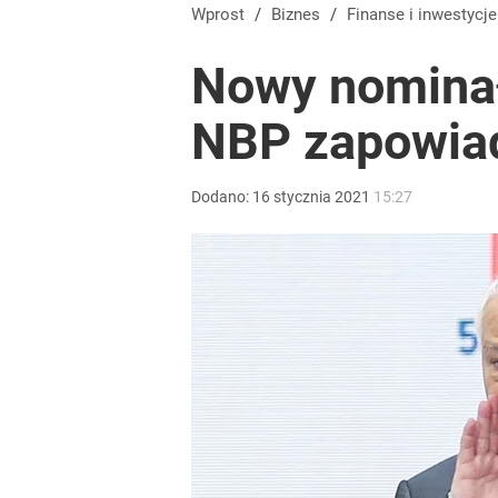
Tego sondażu premier nie może zlekceważyć. Pol
Wprost
/
Biznes
/
Finanse i inwestycje
Nowy nominał
8
NBP zapowiad
Złoty na plusie. Frank największym przegranym ty
Dodano:
16
stycznia
2021
15:27
dodaj
Bezrobocie w Polsce. Takiej sytuacji nie było od p
dodaj