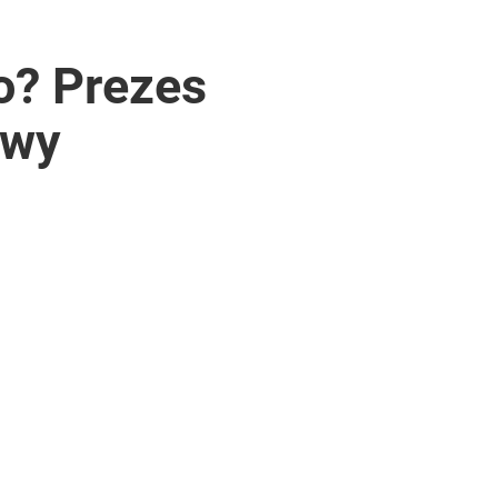
o? Prezes
owy