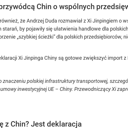
przywódcą Chin o wspólnych przedsię
również, że Andrzej Duda rozmawiał z Xi Jinpingiem o ws
 starań, by pojawiły się ułatwienia handlowe dla polski
zenie „szybkiej ścieżki” dla polskich przedsiębiorców, n
eklaracji Xi Jinpinga Chiny są gotowe zwiększyć import
 znaczeniu polskiej infrastruktury transportowej, szczegó
i umowy inwestycyjnej UE – Chiny. Przewodniczący Xi zapr
 z Chin? Jest deklaracja