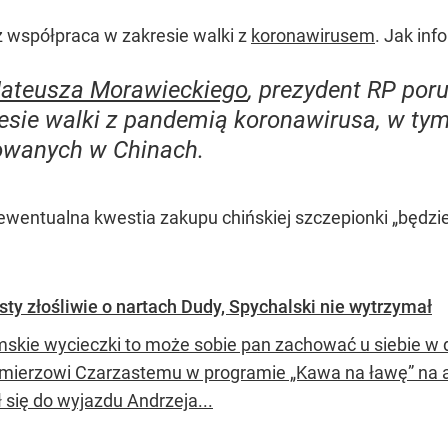
współpraca w zakresie walki z
koronawirusem
. Jak inf
ateusza Morawieckiego
, prezydent RP por
resie walki z pandemią koronawirusa, w ty
owanych w Chinach.
ewentualna kwestia zakupu chińskiej szczepionki „będz
sty złośliwie o nartach Dudy, Spychalski nie wytrzymał
skie wycieczki to może sobie pan zachować u siebie w 
mierzowi Czarzastemu w programie „Kawa na ławę” na an
 się do wyjazdu Andrzeja...