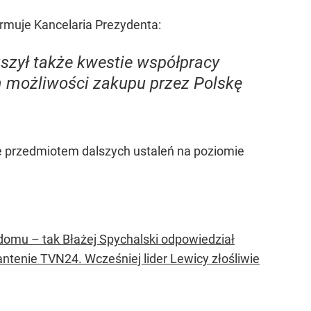
ormuje Kancelaria Prezydenta:
uszył także kwestie współpracy
m możliwości zakupu przez Polskę
ie przedmiotem dalszych ustaleń na poziomie
domu – tak Błażej Spychalski odpowiedział
tenie TVN24. Wcześniej lider Lewicy złośliwie