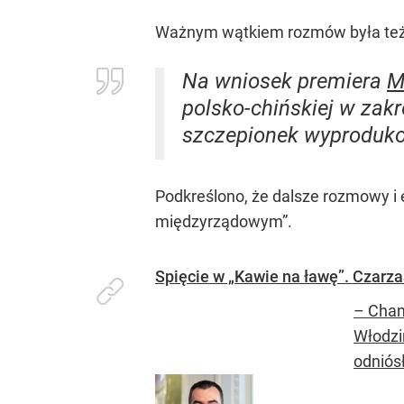
Ważnym wątkiem rozmów była też 
Na wniosek premiera
M
polsko-chińskiej w zak
szczepionek wyproduk
Podkreślono, że dalsze rozmowy i 
międzyrządowym”.
Spięcie w „Kawie na ławę”. Czarza
– Cham
Włodzi
odniósł