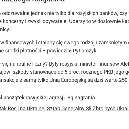
odczuwalne jednak nie tylko dla rosyjskich banków, cz
ie koncerny i zwykli obywatele. Uderzy to w dosłownie ka
nicy.
ów finansowych i stałaby się swego rodzaju zamkniętym 
e środki płatności –
powiedział Pytlarczyk.
się na realne liczny? Były rosyjski minister finansów Ale
jowi szkody stanowiące do 5 proc. rocznego PKB jego go
sakcje z samą tylko Unią Europejską są dziś warte 250 
ł początek rosyjskiej agresji. Są nagrania
ak Rosji na Ukrainę. Sztab Generalny Sił Zbrojnych Ukrai
.