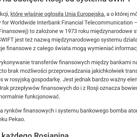
kcji,
które właśnie ogłosiła Unia Europejska
, a o której 
y for Worldwide Interbank Financial Telecommunication 
inansowej) to założone w 1973 roku międzynarodowe st
e SWIFT jest też nazwą międzynarodowego systemu działa
cje finansowe z całego świata mogą wymieniać informac
 wykonywanie transferów finansowych między bankami na
to brak możliwości przeprowadzania jakichkolwiek transak
ios w rosyjską gospodarkę. Jest jednak bardzo ważny elem
ak przepływów finansowych do i z Rosji oznacza bowiem,
normalnie funkcjonować.
dla rynków finansowych i systemu bankowego bomba a
nku Pekao.
w każdego Rosjanina