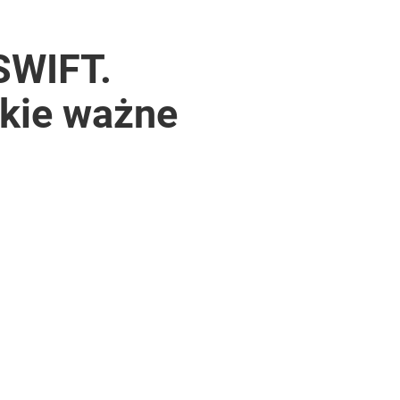
SWIFT.
akie ważne