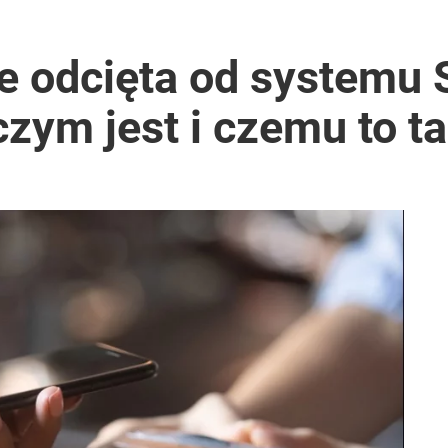
tki zgłoszeń w trzy dni
e odcięta od systemu 
zym jest i czemu to t
rawie 2 mln wniosków w miesiąc
ntra „Cała Europa nam go zazdrości”