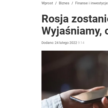
Umowy zlecenia i B2B pod lupą. PIP dostała dziesią
Wprost
/
Biznes
/
Finanse i inwestycje
Rosja zostani
dodaj
Wyjaśniamy, c
Polacy rzucili się na przywrócone świadczenie. P
Dodano:
24
lutego
2022
9:14
dodaj
Wrze po roku Nawrockiego. „Największa hańba” ko
16