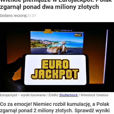
zgarnął ponad dwa miliony złotych
Dodano:
wczoraj
21:37
Eurojackpot – wyniki losowania
/ Źródło:
Shutterstock
/
Wirestock Creators
Co za emocje! Niemiec rozbił kumulację, a Polak
zgarnął ponad 2 miliony złotych. Sprawdź wyniki