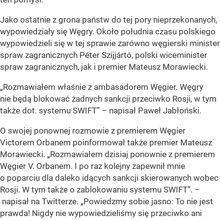
Jako ostatnie z grona państw do tej pory nieprzekonanych,
wypowiedziały się Węgry. Około południa czasu polskiego
wypowiedzieli się w tej sprawie zarówno węgierski minister
spraw zagranicznych Péter Szijjártó, polski wiceminister
spraw zagranicznych, jak i premier Mateusz Morawiecki.
„Rozmawiałem właśnie z ambasadorem Węgier. Węgry
nie będą blokować żadnych sankcji przeciwko Rosji, w tym
także dot. systemu SWIFT” – napisał Paweł Jabłoński.
O swojej ponownej rozmowie z premierem Węgier
Victorem Orbanem poinformował także premier Mateusz
Morawiecki. „Rozmawiałem dzisiaj ponownie z premierem
Węgier V. Orbanem. I po raz kolejny zapewnił mnie
o poparciu dla daleko idących sankcji skierowanych wobec
Rosji. W tym także o zablokowaniu systemu SWIFT”. –
napisał na Twitterze. „Powiedzmy sobie jasno: To nie jest
prawda! Nigdy nie wypowiedzieliśmy się przeciwko ani