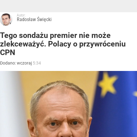
Autor:
Radosław Święcki
Tego sondażu premier nie może
zlekceważyć. Polacy o przywróceniu
CPN
Dodano:
wczoraj
5:34