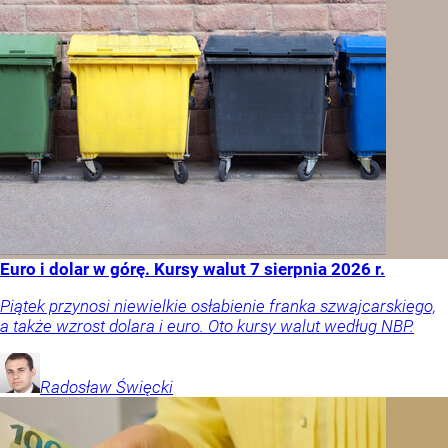
Euro i dolar w górę. Kursy walut 7 sierpnia 2026 r.
Piątek przynosi niewielkie osłabienie franka szwajcarskiego,
a także wzrost dolara i euro. Oto kursy walut według NBP.
Radosław
Święcki