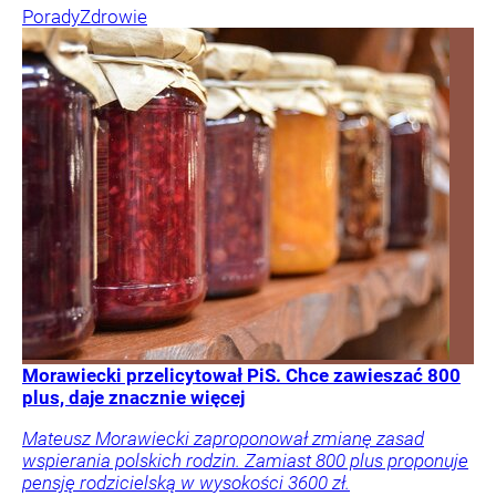
Porady
Zdrowie
Morawiecki przelicytował PiS. Chce zawieszać 800
plus, daje znacznie więcej
Mateusz Morawiecki zaproponował zmianę zasad
wspierania polskich rodzin. Zamiast 800 plus proponuje
pensję rodzicielską w wysokości 3600 zł.