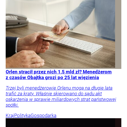
Orlen stracił przez nich 1,5 mld zł? Menedżerom
z czasów Obajtka grozi po 25 lat więzienia
Trzej byli menedżerowie Orlenu mogą na długie lata
trafić za kraty. Właśnie skierowano do sądu akt
oskarżenia w sprawie miliardowych strat państwowej
spółki.
Kraj
Polityka
Gospodarka