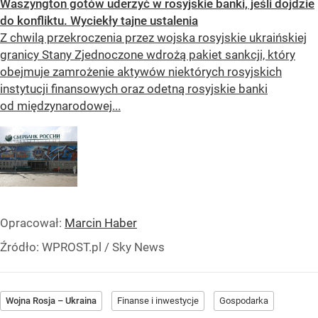
Waszyngton gotów uderzyć w rosyjskie banki, jeśli dojdzie
do konfliktu. Wyciekły tajne ustalenia
Z chwilą przekroczenia przez wojska rosyjskie ukraińskiej
granicy Stany Zjednoczone wdrożą pakiet sankcji, który
obejmuje zamrożenie aktywów niektórych rosyjskich
instytucji finansowych oraz odetną rosyjskie banki
od międzynarodowej...
Opracował:
Marcin Haber
Źródło:
WPROST.pl
/
Sky News
Wojna Rosja – Ukraina
Finanse i inwestycje
Gospodarka