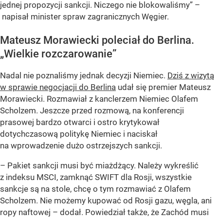
jednej propozycji sankcji. Niczego nie blokowaliśmy” –
napisał minister spraw zagranicznych Węgier.
Mateusz Morawiecki poleciał do Berlina.
„Wielkie rozczarowanie”
Nadal nie poznaliśmy jednak decyzji Niemiec.
Dziś z wizytą
w sprawie negocjacji do Berlina
udał się premier Mateusz
Morawiecki. Rozmawiał z kanclerzem Niemiec Olafem
Scholzem. Jeszcze przed rozmową, na konferencji
prasowej bardzo otwarci i ostro krytykował
dotychczasową politykę Niemiec i naciskał
na wprowadzenie dużo ostrzejszych sankcji.
– Pakiet sankcji musi być miażdżący. Należy wykreślić
z indeksu MSCI, zamknąć SWIFT dla Rosji, wszystkie
sankcje są na stole, chcę o tym rozmawiać z Olafem
Scholzem. Nie możemy kupować od Rosji gazu, węgla, ani
ropy naftowej – dodał. Powiedział także, że Zachód musi