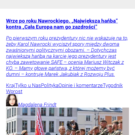
Wrze po roku Nawrockiego. „Największa hańba”
kontra „Cała Europa nam go zazdrości”
Po pierwszym roku prezydentury nic nie wskazuje na to,
żeby Karol Nawrocki wyciszył spory między dwoma
zwaśnionymi politycznymi obozami. – Dotychczas
największą hańbą na karcie jego prezydentury jest
chyba zawetowanie SAFE – ocenia Mariusz Witczak z
KO. – Mamy głowę państwa, z której możemy być
dumni – kontruje Marek Jakubiak z Rozwoju Plus.
Kraj
Tylko u Nas
Polityka
Opinie i komentarze
Tygodnik
Wprost
Magdalena
Frindt