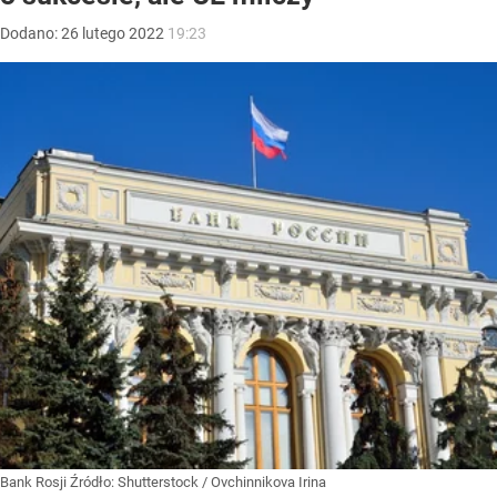
Dodano:
26
lutego
2022
19:23
Bank Rosji
Źródło:
Shutterstock
/
Ovchinnikova Irina