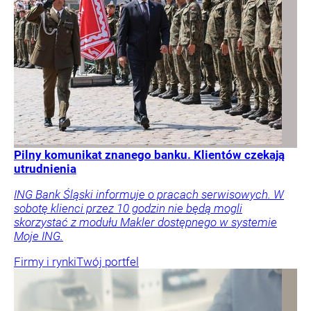
Pilny komunikat znanego banku. Klientów czekają
utrudnienia
ING Bank Śląski informuje o pracach serwisowych. W
sobotę klienci przez 10 godzin nie będą mogli
skorzystać z modułu Makler dostępnego w systemie
Moje ING.
Firmy i rynki
Twój portfel