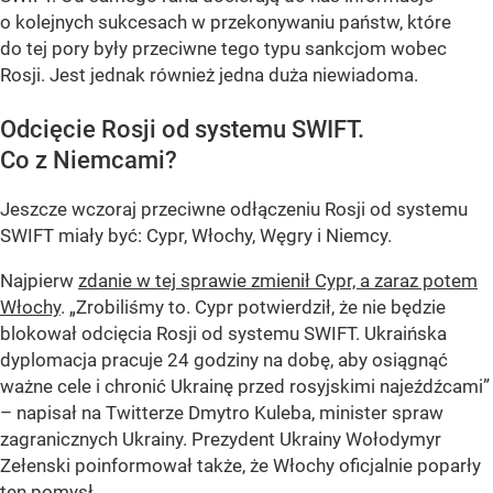
o kolejnych sukcesach w przekonywaniu państw, które
do tej pory były przeciwne tego typu sankcjom wobec
Rosji. Jest jednak również jedna duża niewiadoma.
Odcięcie Rosji od systemu SWIFT.
Co z Niemcami?
Jeszcze wczoraj przeciwne odłączeniu Rosji od systemu
SWIFT miały być: Cypr, Włochy, Węgry i Niemcy.
Najpierw
zdanie w tej sprawie zmienił Cypr, a zaraz potem
Włochy
. „Zrobiliśmy to. Cypr potwierdził, że nie będzie
blokował odcięcia Rosji od systemu SWIFT. Ukraińska
dyplomacja pracuje 24 godziny na dobę, aby osiągnąć
ważne cele i chronić Ukrainę przed rosyjskimi najeźdźcami”
– napisał na Twitterze Dmytro Kuleba, minister spraw
zagranicznych Ukrainy. Prezydent Ukrainy Wołodymyr
Zełenski poinformował także, że Włochy oficjalnie poparły
ten pomysł.