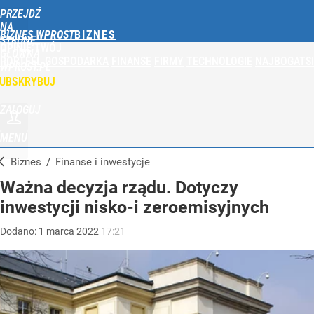
PRZEJDŹ
NA
BIZNES WPROST
STRONĘ
OPINIE
TWÓJ
GŁÓWNĄ
PORTFEL
GOSPODARKA
FINANSE
FIRMY
TECHNOLOGIE
NAJBOGATSI
WPROST.PL
UBSKRYBUJ
ZALOGUJ
MENU
Biznes
/
Finanse i inwestycje
Ważna decyzja rządu. Dotyczy
inwestycji nisko-i zeroemisyjnych
Dodano:
1
marca
2022
17:21