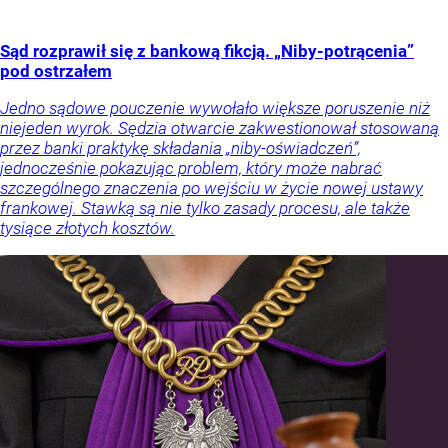
Sąd rozprawił się z bankową fikcją. „Niby-potrącenia”
pod ostrzałem
Jedno sądowe pouczenie wywołało większe poruszenie niż
niejeden wyrok. Sędzia otwarcie zakwestionował stosowaną
przez banki praktykę składania „niby-oświadczeń”,
jednocześnie pokazując problem, który może nabrać
szczególnego znaczenia po wejściu w życie nowej ustawy
frankowej. Stawką są nie tylko zasady procesu, ale także
tysiące złotych kosztów.