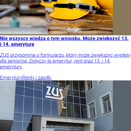
Nie wszyscy wiedzą o tym wniosku. Może zwiększyć 13.
i 14. emeryturę
ZUS przypomina o formularzu, który może zwiększyć wypłaty
dla seniorów. Dotyczy to emerytur, rent oraz 13. i 14.
emerytury.
Emerytury
Renty i zasiłki