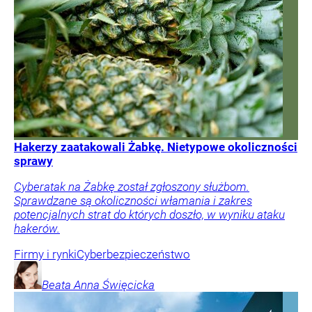
Hakerzy zaatakowali Żabkę. Nietypowe okoliczności
sprawy
Cyberatak na Żabkę został zgłoszony służbom.
Sprawdzane są okoliczności włamania i zakres
potencjalnych strat do których doszło, w wyniku ataku
hakerów.
Firmy i rynki
Cyberbezpieczeństwo
Beata Anna
Święcicka