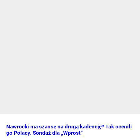
Nawrocki ma szansę na drugą kadencję? Tak ocenili
go Polacy. Sondaż dla „Wprost”