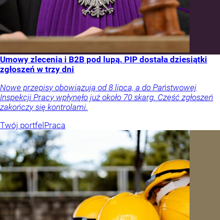
Umowy zlecenia i B2B pod lupą. PIP dostała dziesiątki
zgłoszeń w trzy dni
Nowe przepisy obowiązują od 8 lipca, a do Państwowej
Inspekcji Pracy wpłynęło już około 70 skarg. Część zgłoszeń
zakończy się kontrolami.
Twój portfel
Praca