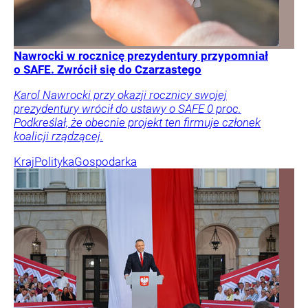
Nawrocki w rocznicę prezydentury przypomniał
o SAFE. Zwrócił się do Czarzastego
Karol Nawrocki przy okazji rocznicy swojej
prezydentury wrócił do ustawy o SAFE 0 proc.
Podkreślał, że obecnie projekt ten firmuje członek
koalicji rządzącej.
Kraj
Polityka
Gospodarka