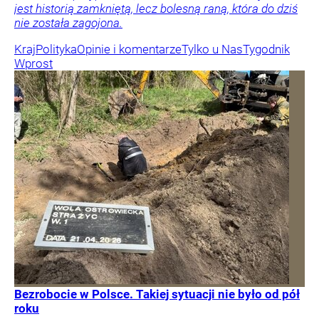
jest historią zamkniętą, lecz bolesną raną, która do dziś
nie została zagojona.
Kraj
Polityka
Opinie i komentarze
Tylko u Nas
Tygodnik
Wprost
Bezrobocie w Polsce. Takiej sytuacji nie było od pół
roku