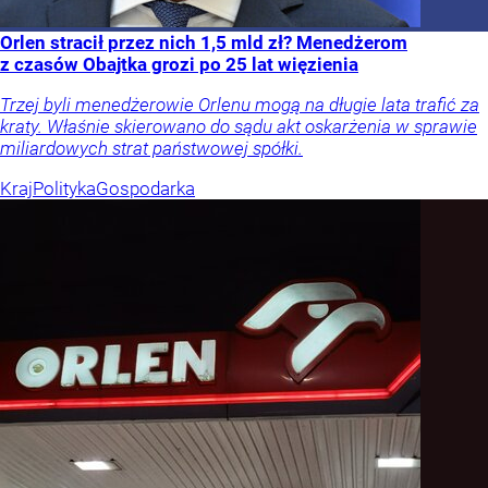
Orlen stracił przez nich 1,5 mld zł? Menedżerom
z czasów Obajtka grozi po 25 lat więzienia
Trzej byli menedżerowie Orlenu mogą na długie lata trafić za
kraty. Właśnie skierowano do sądu akt oskarżenia w sprawie
miliardowych strat państwowej spółki.
Kraj
Polityka
Gospodarka