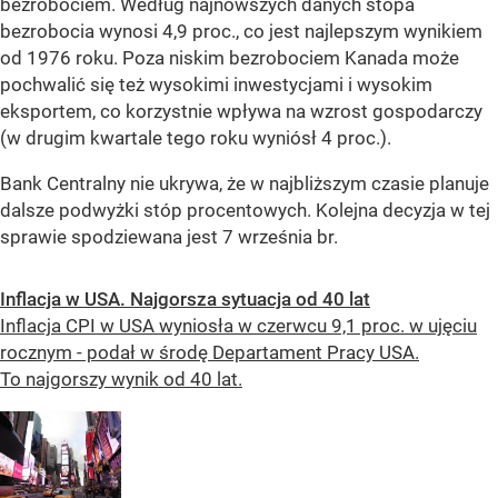
bezrobociem. Według najnowszych danych stopa
bezrobocia wynosi 4,9 proc., co jest najlepszym wynikiem
od 1976 roku. Poza niskim bezrobociem Kanada może
pochwalić się też wysokimi inwestycjami i wysokim
eksportem, co korzystnie wpływa na wzrost gospodarczy
(w drugim kwartale tego roku wyniósł 4 proc.).
Bank Centralny nie ukrywa, że w najbliższym czasie planuje
dalsze podwyżki stóp procentowych. Kolejna decyzja w tej
sprawie spodziewana jest 7 września br.
Inflacja w USA. Najgorsza sytuacja od 40 lat
Inflacja CPI w USA wyniosła w czerwcu 9,1 proc. w ujęciu
rocznym - podał w środę Departament Pracy USA.
To najgorszy wynik od 40 lat.