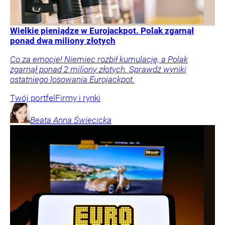
Wielkie pieniądze w Eurojackpot. Polak zgarnął
ponad dwa miliony złotych
Co za emocje! Niemiec rozbił kumulację, a Polak
zgarnął ponad 2 miliony złotych. Sprawdź wyniki
ostatniego losowania Eurojackpot.
Twój portfel
Firmy i rynki
Beata Anna
Święcicka