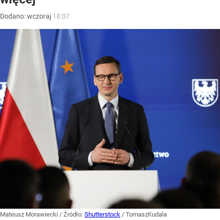
Dodano:
wczoraj
18:07
Mateusz Morawiecki
/ Źródło:
Shutterstock
/
TomaszKudala