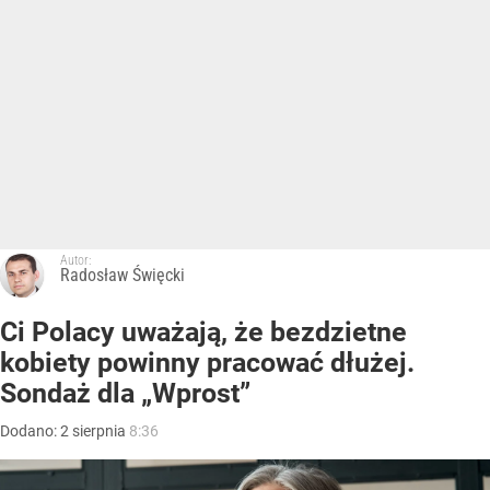
Autor:
Radosław Święcki
Ci Polacy uważają, że bezdzietne
kobiety powinny pracować dłużej.
Sondaż dla „Wprost”
Dodano:
2
sierpnia
8:36