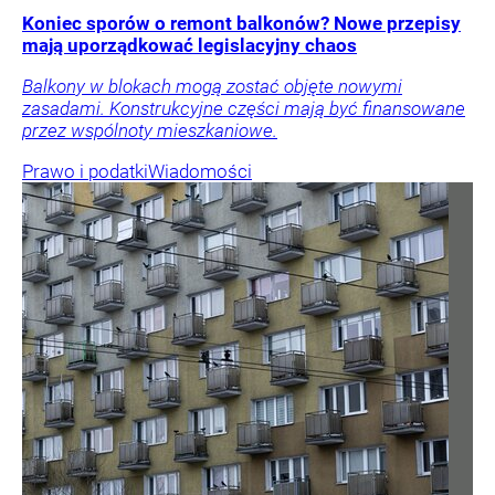
Koniec sporów o remont balkonów? Nowe przepisy
mają uporządkować legislacyjny chaos
Balkony w blokach mogą zostać objęte nowymi
zasadami. Konstrukcyjne części mają być finansowane
przez wspólnoty mieszkaniowe.
Prawo i podatki
Wiadomości