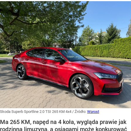
Skoda Superb Sportline 2.0 TSI 265 KM 4x4
/ Źródło:
Wprost
Ma 265 KM, napęd na 4 koła, wygląda prawie jak
rodzinna limuzyna, a osiągami może konkurować