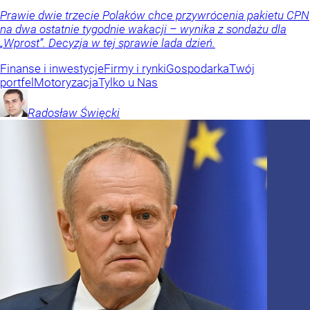
Prawie dwie trzecie Polaków chce przywrócenia pakietu CPN
na dwa ostatnie tygodnie wakacji – wynika z sondażu dla
„Wprost”. Decyzja w tej sprawie lada dzień.
Finanse i inwestycje
Firmy i rynki
Gospodarka
Twój
portfel
Motoryzacja
Tylko u Nas
Radosław
Święcki