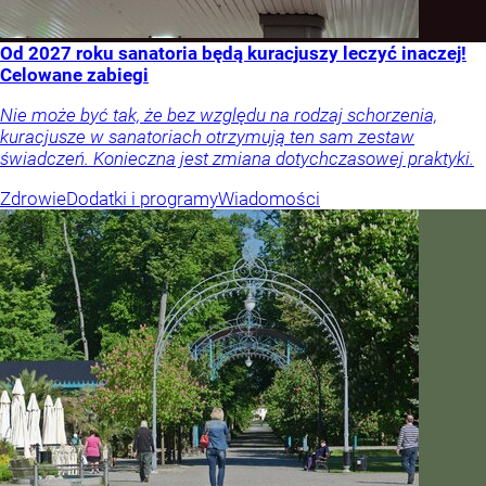
Od 2027 roku sanatoria będą kuracjuszy leczyć inaczej!
Celowane zabiegi
Nie może być tak, że bez względu na rodzaj schorzenia,
kuracjusze w sanatoriach otrzymują ten sam zestaw
świadczeń. Konieczna jest zmiana dotychczasowej praktyki.
Zdrowie
Dodatki i programy
Wiadomości