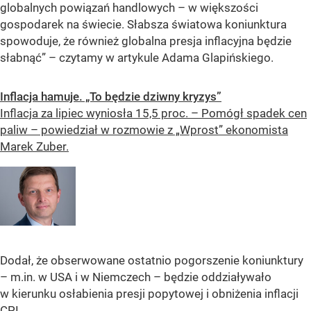
globalnych powiązań handlowych – w większości
gospodarek na świecie. Słabsza światowa koniunktura
spowoduje, że również globalna presja inflacyjna będzie
słabnąć” – czytamy w artykule Adama Glapińskiego.
Inflacja hamuje. „To będzie dziwny kryzys”
Inflacja za lipiec wyniosła 15,5 proc. – Pomógł spadek cen
paliw – powiedział w rozmowie z „Wprost” ekonomista
Marek Zuber.
Dodał, że obserwowane ostatnio pogorszenie koniunktury
– m.in. w USA i w Niemczech – będzie oddziaływało
w kierunku osłabienia presji popytowej i obniżenia inflacji
CPI.