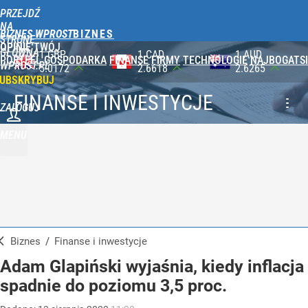
PRZEJDŹ
NA
BIZNES WPROST
STRONĘ
OPINIE
TWÓJ
GŁÓWNĄ
1 CAD
1 AUD
100 JPY
PORTFEL
GOSPODARKA
FINANSE
FIRMY
TECHNOLOGIE
NAJBOGATSI
WPROST.PL
2.6618
2.6265
2.3565
UBSKRYBUJ
FINANSE I INWESTYCJE
ZALOGUJ
MENU
Biznes
/
Finanse i inwestycje
Adam Glapiński wyjaśnia, kiedy inflacja
spadnie do poziomu 3,5 proc.