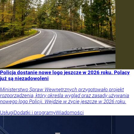
Policja dostanie nowe logo jeszcze w 2026 roku. Polacy
już są niezadowoleni
Ministerstwo Spraw Wewnętrznych przygotowało projekt
rozporządzenia, który określa wygląd oraz zasady używania
nowego logo Policji. Wejdzie w życie jeszcze w 2026 roku.
Usługi
Dodatki i programy
Wiadomości