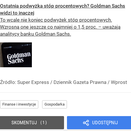
Ostatnia podwyżka stóp procentowych? Goldman Sachs
widzi to inaczej
To wcale nie koniec podwyżek stóp procentowych.
Wzrosną one jeszcze co najmniej o 1,5 proc. – uważają
analitycy banku Goldman Sachs.
Źródło:
Super Express / Dziennik Gazeta Prawna / Wprost
Finanse i inwestycje
Gospodarka
SKOMENTUJ
UDOSTĘPNIJ
1