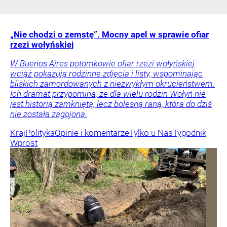
„Nie chodzi o zemstę”. Mocny apel w sprawie ofiar
rzezi wołyńskiej
W Buenos Aires potomkowie ofiar rzezi wołyńskiej
wciąż pokazują rodzinne zdjęcia i listy, wspominając
bliskich zamordowanych z niezwykłym okrucieństwem.
Ich dramat przypomina, że dla wielu rodzin Wołyń nie
jest historią zamkniętą, lecz bolesną raną, która do dziś
nie została zagojona.
Kraj
Polityka
Opinie i komentarze
Tylko u Nas
Tygodnik
Wprost