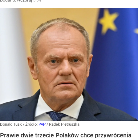
Dodano:
wczoraj
5:34
Donald Tusk
/ Źródło:
PAP
/
Radek Pietruszka
Prawie dwie trzecie Polaków chce przywrócenia