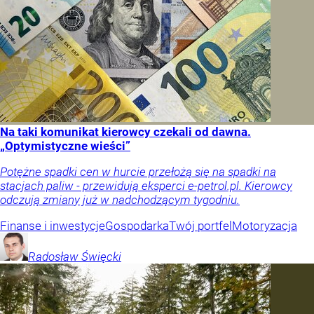
Na taki komunikat kierowcy czekali od dawna.
„Optymistyczne wieści”
Potężne spadki cen w hurcie przełożą się na spadki na
stacjach paliw - przewidują eksperci e-petrol.pl. Kierowcy
odczują zmiany już w nadchodzącym tygodniu.
Finanse i inwestycje
Gospodarka
Twój portfel
Motoryzacja
Radosław
Święcki