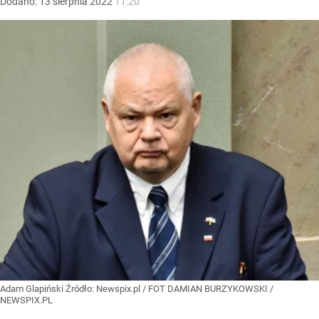
Dodano:
13
sierpnia
2022
11:20
Adam Glapiński
Źródło:
Newspix.pl
/
FOT DAMIAN BURZYKOWSKI /
NEWSPIX.PL