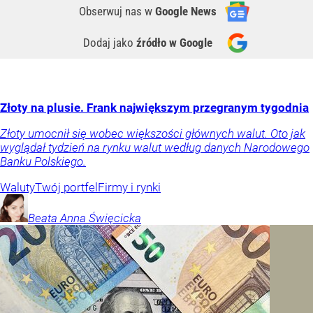
Obserwuj nas
w
Google News
Dodaj jako
źródło w Google
Złoty na plusie. Frank największym przegranym tygodnia
Złoty umocnił się wobec większości głównych walut. Oto jak
wyglądał tydzień na rynku walut według danych Narodowego
Banku Polskiego.
Waluty
Twój portfel
Firmy i rynki
Beata Anna
Święcicka