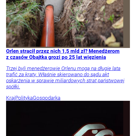
Orlen stracił przez nich 1,5 mld zł? Menedżerom
z czasów Obajtka grozi po 25 lat więzienia
Trzej byli menedżerowie Orlenu mogą na długie lata
trafić za kraty. Właśnie skierowano do sądu akt
oskarżenia w sprawie miliardowych strat państwowej
spółki.
Kraj
Polityka
Gospodarka