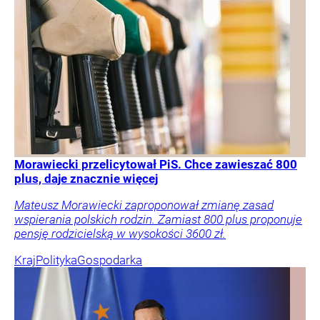
Morawiecki przelicytował PiS. Chce zawieszać 800
plus, daje znacznie więcej
Mateusz Morawiecki zaproponował zmianę zasad
wspierania polskich rodzin. Zamiast 800 plus proponuje
pensję rodzicielską w wysokości 3600 zł.
Kraj
Polityka
Gospodarka