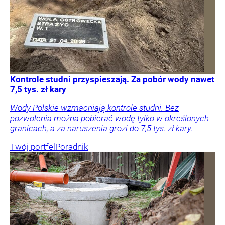
Kontrole studni przyspieszają. Za pobór wody nawet
7,5 tys. zł kary
Wody Polskie wzmacniają kontrole studni. Bez
pozwolenia można pobierać wodę tylko w określonych
granicach, a za naruszenia grozi do 7,5 tys. zł kary.
Twój portfel
Poradnik