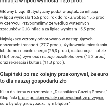
Inflacja w lipcu wyniosła 15,6 proc.
Główny Urząd Statystyczny podał w piątek, że
inflacja
w lipcu wyniosła 15,6 proc. rok do roku, wobec 15,5 proc.
w czerwcu
. Przypomnijmy, że według wstępnych
szacunków GUS inflacja za lipiec wyniosła 15,5 proc.
Największe wzrosty odnotowano w następujących
obszarach: transport (27,7 proc.), użytkowanie mieszkania
lub domu i nośniki energii (25,3 proc.), restauracje i hotele
(16,4 proc.), żywność i napoje bezalkoholowe (15,3 proc.),
oraz rekreacja i kultura (11,3 proc.).
Glapiński po raz kolejny przekonywał, że euro
to dla naszej gospodarki zło
Kilka dni temu w rozmowie z „Dziennikiem Gazetą Prawną”
Glapiński
bronił polskiej waluty i udowadniał, że przyjęcie
euro byłoby „niewybaczalnym błędem
”.