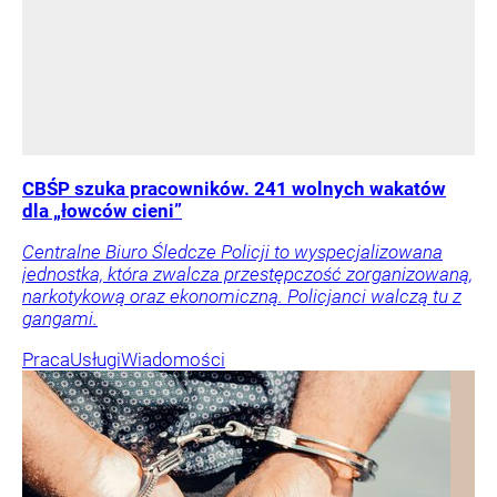
CBŚP szuka pracowników. 241 wolnych wakatów
dla „łowców cieni”
Centralne Biuro Śledcze Policji to wyspecjalizowana
jednostka, która zwalcza przestępczość zorganizowaną,
narkotykową oraz ekonomiczną. Policjanci walczą tu z
gangami.
Praca
Usługi
Wiadomości