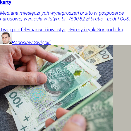
karty
Mediana miesięcznych wynagrodzeń brutto w gospodarce
narodowej wyniosła w lutym br. 7690,82 zł brutto - podał GUS.
Twój portfel
Finanse i inwestycje
Firmy i rynki
Gospodarka
Radosław
Święcki