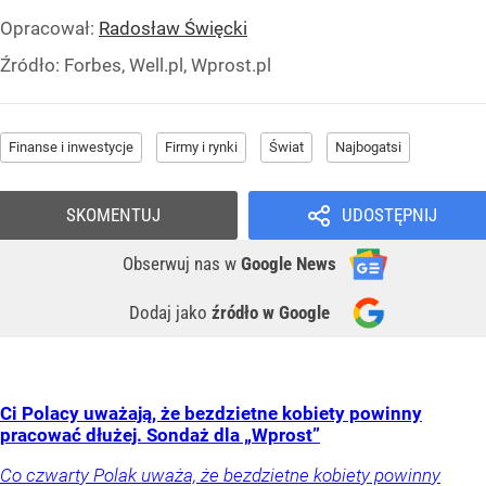
Opracował:
Radosław Święcki
Źródło:
Forbes, Well.pl, Wprost.pl
Finanse i inwestycje
Firmy i rynki
Świat
Najbogatsi
SKOMENTUJ
UDOSTĘPNIJ
Obserwuj nas
w
Google News
Dodaj jako
źródło w Google
Ci Polacy uważają, że bezdzietne kobiety powinny
pracować dłużej. Sondaż dla „Wprost”
Co czwarty Polak uważa, że bezdzietne kobiety powinny