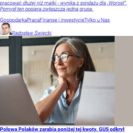
pracować dłużej niż matki - wynika z sondażu dla „Wprost”.
Pomysł ten popiera zwłaszcza jedna grupa.
Gospodarka
Praca
Finanse i inwestycje
Tylko u Nas
Radosław
Święcki
Połowa Polaków zarabia poniżej tej kwoty. GUS odkrył