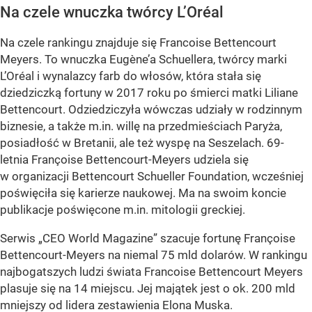
Na czele wnuczka twórcy L’Oréal
Na czele rankingu znajduje się Francoise Bettencourt
Meyers. To wnuczka Eugène’a Schuellera, twórcy marki
L’Oréal i wynalazcy farb do włosów, która stała się
dziedziczką fortuny w 2017 roku po śmierci matki Liliane
Bettencourt. Odziedziczyła wówczas udziały w rodzinnym
biznesie, a także m.in. willę na przedmieściach Paryża,
posiadłość w Bretanii, ale też wyspę na Seszelach. 69-
letnia Françoise Bettencourt-Meyers udziela się
w organizacji Bettencourt Schueller Foundation, wcześniej
poświęciła się karierze naukowej. Ma na swoim koncie
publikacje poświęcone m.in. mitologii greckiej.
Serwis „CEO World Magazine” szacuje fortunę Françoise
Bettencourt-Meyers na niemal 75 mld dolarów. W rankingu
najbogatszych ludzi świata Francoise Bettencourt Meyers
plasuje się na 14 miejscu. Jej majątek jest o ok. 200 mld
mniejszy od lidera zestawienia Elona Muska.