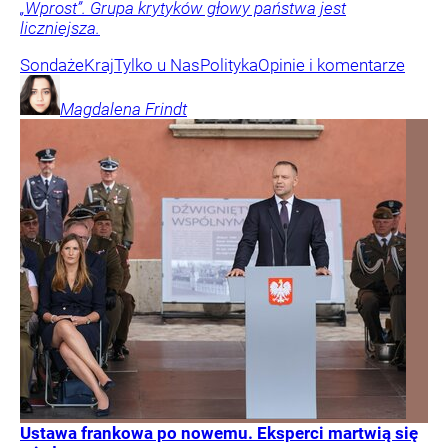
„Wprost”. Grupa krytyków głowy państwa jest
liczniejsza.
Sondaże
Kraj
Tylko u Nas
Polityka
Opinie i komentarze
Magdalena
Frindt
Ustawa frankowa po nowemu. Eksperci martwią się