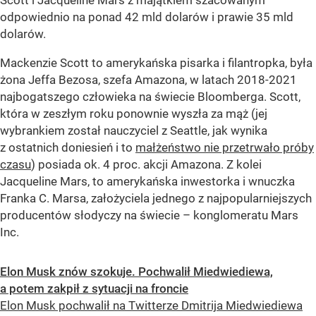
Scott i Jacqueline Mars z majątkiem szacowanym
odpowiednio na ponad 42 mld dolarów i prawie 35 mld
dolarów.
Mackenzie Scott to amerykańska pisarka i filantropka, była
żona Jeffa Bezosa, szefa Amazona, w latach 2018-2021
najbogatszego człowieka na świecie Bloomberga. Scott,
która w zeszłym roku ponownie wyszła za mąż (jej
wybrankiem został nauczyciel z Seattle, jak wynika
z ostatnich doniesień i to
małżeństwo nie przetrwało próby
czasu
) posiada ok. 4 proc. akcji Amazona. Z kolei
Jacqueline Mars, to amerykańska inwestorka i wnuczka
Franka C. Marsa, założyciela jednego z najpopularniejszych
producentów słodyczy na świecie – konglomeratu Mars
Inc.
Elon Musk znów szokuje. Pochwalił Miedwiediewa,
a potem zakpił z sytuacji na froncie
Elon Musk pochwalił na Twitterze Dmitrija Miedwiediewa