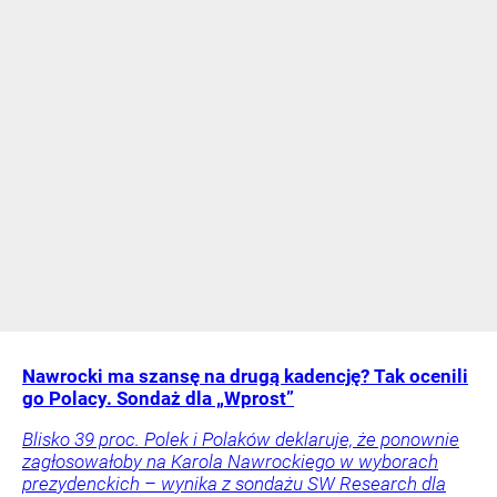
Nawrocki ma szansę na drugą kadencję? Tak ocenili
go Polacy. Sondaż dla „Wprost”
Blisko 39 proc. Polek i Polaków deklaruje, że ponownie
zagłosowałoby na Karola Nawrockiego w wyborach
prezydenckich – wynika z sondażu SW Research dla