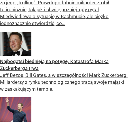
za jego „trolling”. Prawdopodobnie miliarder zrobił
to ironicznie, tak jak i chwilę później, gdy pytał
Miedwiediewa o sytuację w Bachmucie, ale ciężko
jednoznacznie stwierdzić, co...
Najbogatsi biednieją na potęgę. Katastrofa Marka
Zuckerberga trwa
Jeff Bezos, Bill Gates, a w szczególności Mark Zuckerberg.
Miliarderzy z rynku technologicznego tracą swoje majątki
w zaskakującym tempie.