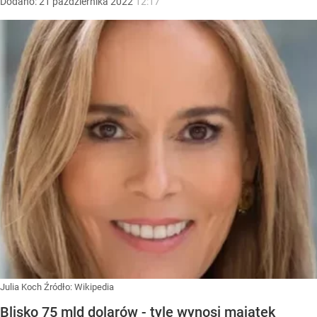
Dodano:
21
października
2022
12:17
Julia Koch
Źródło:
Wikipedia
Blisko 75 mld dolarów - tyle wynosi majątek