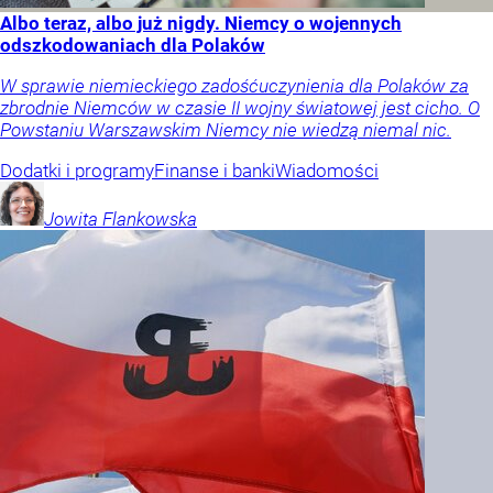
Albo teraz, albo już nigdy. Niemcy o wojennych
odszkodowaniach dla Polaków
W sprawie niemieckiego zadośćuczynienia dla Polaków za
zbrodnie Niemców w czasie II wojny światowej jest cicho. O
Powstaniu Warszawskim Niemcy nie wiedzą niemal nic.
Dodatki i programy
Finanse i banki
Wiadomości
Jowita
Flankowska