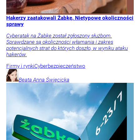
Hakerzy zaatakowali Żabkę. Nietypowe okoliczności
sprawy
Cyberatak na Żabkę został zgłoszony służbom.
Sprawdzane są okoliczności włamania i zakres
potencjalnych strat do których doszło, w wyniku ataku
hakerów.
Firmy i rynki
Cyberbezpieczeństwo
Beata Anna
Święcicka