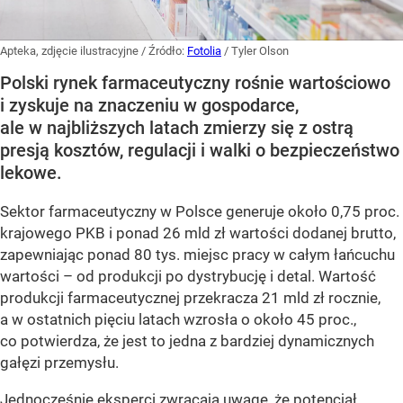
Apteka, zdjęcie ilustracyjne
/ Źródło:
Fotolia
/
Tyler Olson
Polski rynek farmaceutyczny rośnie wartościowo
i zyskuje na znaczeniu w gospodarce,
ale w najbliższych latach zmierzy się z ostrą
presją kosztów, regulacji i walki o bezpieczeństwo
lekowe.
Sektor farmaceutyczny w Polsce generuje około 0,75 proc.
krajowego PKB i ponad 26 mld zł wartości dodanej brutto,
zapewniając ponad 80 tys. miejsc pracy w całym łańcuchu
wartości – od produkcji po dystrybucję i detal. Wartość
produkcji farmaceutycznej przekracza 21 mld zł rocznie,
a w ostatnich pięciu latach wzrosła o około 45 proc.,
co potwierdza, że jest to jedna z bardziej dynamicznych
gałęzi przemysłu.
Jednocześnie eksperci zwracają uwagę, że potencjał