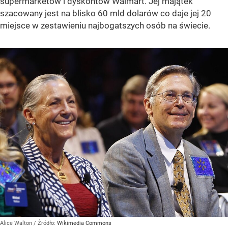
supermarketów i dyskontów Walmart. Jej majątek
szacowany jest na blisko 60 mld dolarów co daje jej 20
miejsce w zestawieniu najbogatszych osób na świecie.
Alice Walton
/ Źródło:
Wikimedia Commons