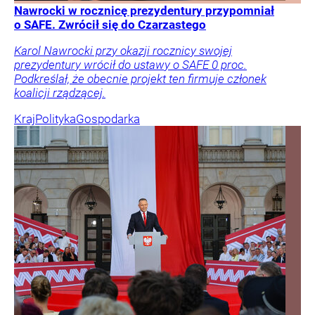
Nawrocki w rocznicę prezydentury przypomniał
o SAFE. Zwrócił się do Czarzastego
Karol Nawrocki przy okazji rocznicy swojej
prezydentury wrócił do ustawy o SAFE 0 proc.
Podkreślał, że obecnie projekt ten firmuje członek
koalicji rządzącej.
Kraj
Polityka
Gospodarka