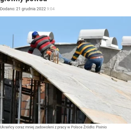
Dodano:
21
grudnia
2022
9:04
Ukraińcy coraz mniej zadowoleni z pracy w Polsce
Źródło:
Pixinio