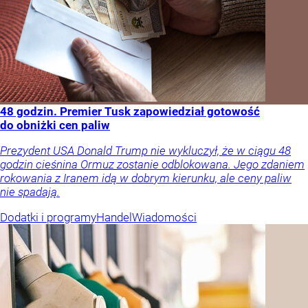
48 godzin. Premier Tusk zapowiedział gotowość
do obniżki cen paliw
Prezydent USA Donald Trump nie wykluczył, że w ciągu 48
godzin cieśnina Ormuz zostanie odblokowana. Jego zdaniem
rokowania z Iranem idą w dobrym kierunku, ale ceny paliw
nie spadają.
Dodatki i programy
Handel
Wiadomości