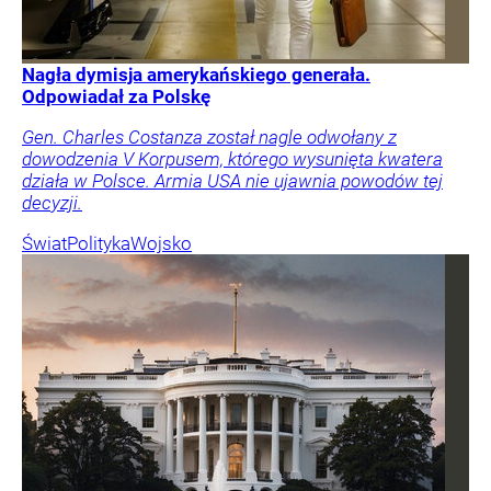
Nagła dymisja amerykańskiego generała.
Odpowiadał za Polskę
Gen. Charles Costanza został nagle odwołany z
dowodzenia V Korpusem, którego wysunięta kwatera
działa w Polsce. Armia USA nie ujawnia powodów tej
decyzji.
Świat
Polityka
Wojsko