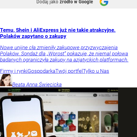
Dodaj jako
źródło w Google
Temu, Shein i AliExpress już nie takie atrakcyjne.
Polaków zapytano o zakupy
Nowe unijne cła zmieniły zakupowe przyzwyczajenia
Polaków. Sondaż dla „Wprost” pokazuje, że niemal połowa
badanych ograniczyła zakupy na azjatyckich platformach.
Firmy i rynki
Gospodarka
Twój portfel
Tylko u Nas
Beata Anna
Święcicka