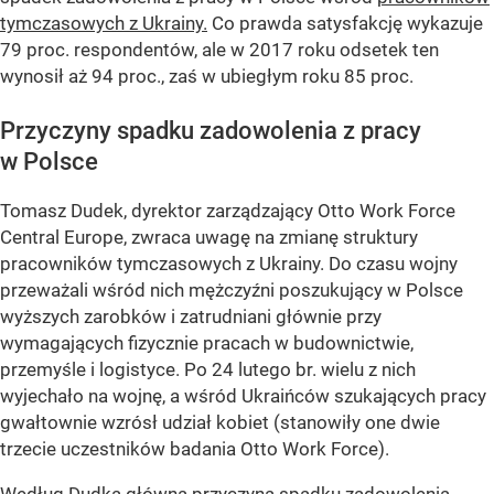
tymczasowych z Ukrainy.
Co prawda satysfakcję wykazuje
79 proc. respondentów, ale w 2017 roku odsetek ten
wynosił aż 94 proc., zaś w ubiegłym roku 85 proc.
Przyczyny spadku zadowolenia z pracy
w Polsce
Tomasz Dudek, dyrektor zarządzający Otto Work Force
Central Europe, zwraca uwagę na zmianę struktury
pracowników tymczasowych z Ukrainy. Do czasu wojny
przeważali wśród nich mężczyźni poszukujący w Polsce
wyższych zarobków i zatrudniani głównie przy
wymagających fizycznie pracach w budownictwie,
przemyśle i logistyce. Po 24 lutego br. wielu z nich
wyjechało na wojnę, a wśród Ukraińców szukających pracy
gwałtownie wzrósł udział kobiet (stanowiły one dwie
trzecie uczestników badania Otto Work Force).
Według Dudka główną przyczyną spadku zadowolenia