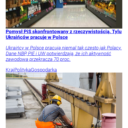
Pomysł PiS skonfrontowany z rzeczywistością. Tylu
Ukraińców pracuje w Polsce
Ukraińcy w Polsce pracują niemal tak często jak Polacy.
Dane NBP, PIE i UW potwierdzają, że ich aktywność
zawodowa przekracza 70 proc.
Kraj
Polityka
Gospodarka