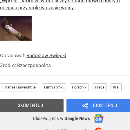
„Wprost”, która w symboliczny sposób mówi o pustym
miejscu przy stole w czasie wojny.
Opracował:
Radosław Święcki
Źródło:
Rzeczpospolita
Finanse i inwestycje
Firmy i rynki
Poradnik
Praca
Kraj
SKOMENTUJ
UDOSTĘPNIJ
Obserwuj nas
w
Google News