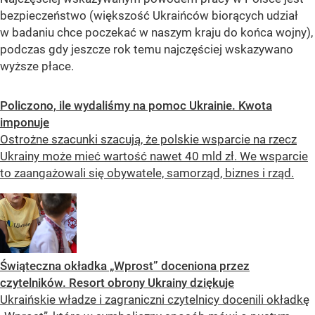
bezpieczeństwo (większość Ukraińców biorących udział
w badaniu chce poczekać w naszym kraju do końca wojny),
podczas gdy jeszcze rok temu najczęściej wskazywano
wyższe płace.
Policzono, ile wydaliśmy na pomoc Ukrainie. Kwota
imponuje
Ostrożne szacunki szacują, że polskie wsparcie na rzecz
Ukrainy może mieć wartość nawet 40 mld zł. We wsparcie
to zaangażowali się obywatele, samorząd, biznes i rząd.
Świąteczna okładka „Wprost” doceniona przez
czytelników. Resort obrony Ukrainy dziękuje
Ukraińskie władze i zagraniczni czytelnicy docenili okładkę