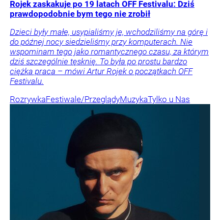
Rojek zaskakuje po 19 latach OFF Festivalu: Dziś
prawdopodobnie bym tego nie zrobił
Dzieci były małe, usypialiśmy je, wchodziliśmy na górę i
do późnej nocy siedzieliśmy przy komputerach. Nie
wspominam tego jako romantycznego czasu, za którym
dziś szczególnie tęsknię. To była po prostu bardzo
ciężka praca – mówi Artur Rojek o początkach OFF
Festivalu.
Rozrywka
Festiwale/Przeglądy
Muzyka
Tylko u Nas