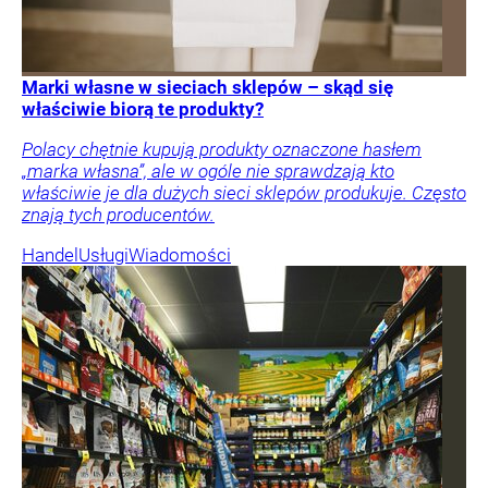
Marki własne w sieciach sklepów – skąd się
właściwie biorą te produkty?
Polacy chętnie kupują produkty oznaczone hasłem
„marka własna”, ale w ogóle nie sprawdzają kto
właściwie je dla dużych sieci sklepów produkuje. Często
znają tych producentów.
Handel
Usługi
Wiadomości