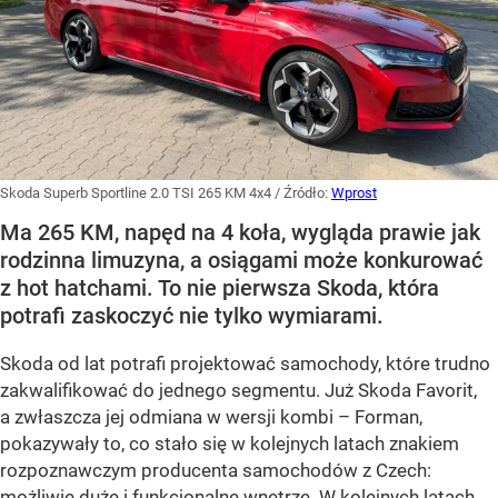
Skoda Superb Sportline 2.0 TSI 265 KM 4x4
/ Źródło:
Wprost
Ma 265 KM, napęd na 4 koła, wygląda prawie jak
rodzinna limuzyna, a osiągami może konkurować
z hot hatchami. To nie pierwsza Skoda, która
potrafi zaskoczyć nie tylko wymiarami.
Skoda od lat potrafi projektować samochody, które trudno
zakwalifikować do jednego segmentu. Już Skoda Favorit,
a zwłaszcza jej odmiana w wersji kombi – Forman,
pokazywały to, co stało się w kolejnych latach znakiem
rozpoznawczym producenta samochodów z Czech:
możliwie duże i funkcjonalne wnętrze. W kolejnych latach,