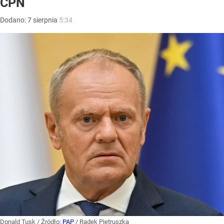
CPN
Dodano:
7
sierpnia
5:34
Donald Tusk
/ Źródło:
PAP
/
Radek Pietruszka