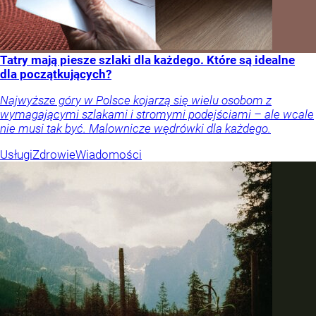
Tatry mają piesze szlaki dla każdego. Które są idealne
dla początkujących?
Najwyższe góry w Polsce kojarzą się wielu osobom z
wymagającymi szlakami i stromymi podejściami – ale wcale
nie musi tak być. Malownicze wędrówki dla każdego.
Usługi
Zdrowie
Wiadomości