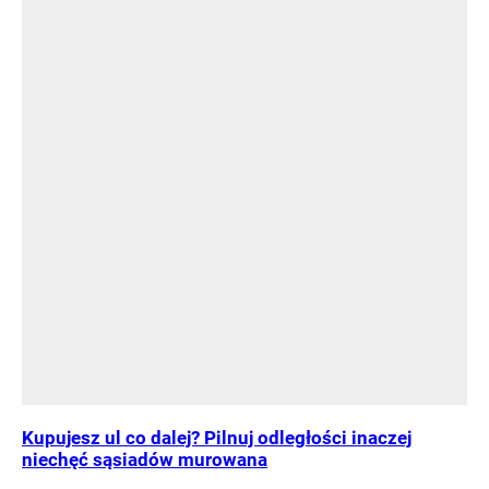
Kupujesz ul co dalej? Pilnuj odległości inaczej
niechęć sąsiadów murowana