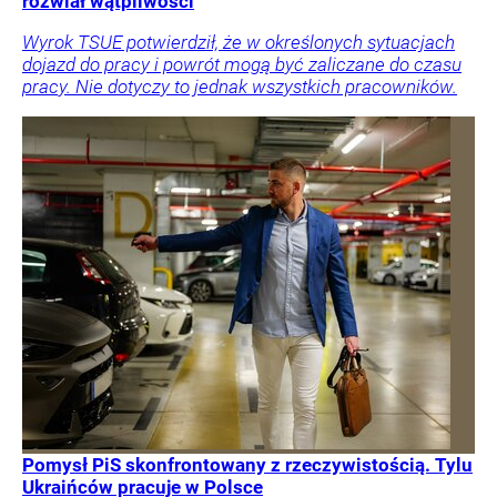
rozwiał wątpliwości
Wyrok TSUE potwierdził, że w określonych sytuacjach
dojazd do pracy i powrót mogą być zaliczane do czasu
pracy. Nie dotyczy to jednak wszystkich pracowników.
Pomysł PiS skonfrontowany z rzeczywistością. Tylu
Ukraińców pracuje w Polsce