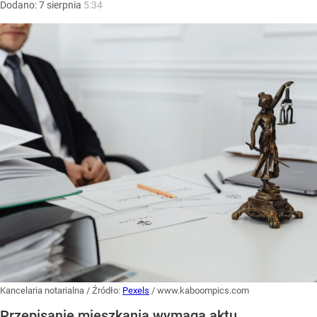
Dodano:
7
sierpnia
5:34
Kancelaria notarialna
/ Źródło:
Pexels
/
www.kaboompics.com
Przepisanie mieszkania wymaga aktu