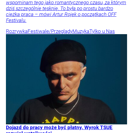
wspominam tego jako romantycznego czasu, za którym
dziś szczególnie tęsknię. To była po prostu bardzo
ciężka praca – mówi Artur Rojek o początkach OFF
Festivalu.
Rozrywka
Festiwale/Przeglądy
Muzyka
Tylko u Nas
Dojazd do pracy może być płatny. Wyrok TSUE