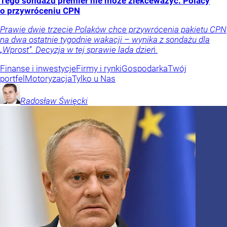
Tego sondażu premier nie może zlekceważyć. Polacy
o przywróceniu CPN
Prawie dwie trzecie Polaków chce przywrócenia pakietu CPN
na dwa ostatnie tygodnie wakacji – wynika z sondażu dla
„Wprost”. Decyzja w tej sprawie lada dzień.
Finanse i inwestycje
Firmy i rynki
Gospodarka
Twój
portfel
Motoryzacja
Tylko u Nas
Radosław
Święcki