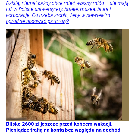
Dzisiaj niemal każdy chce mieć własny miód – ule mają
już w Polsce uniwersytety, hotele, muzea, biura i
korporacje. Co trzeba zrobić, żeby w niewielkim
ogrodzie hodować pszczoły?
Blisko 2600 zł jeszcze przed końcem wakacji.
Pieniądze trafią na konta bez względu na dochód