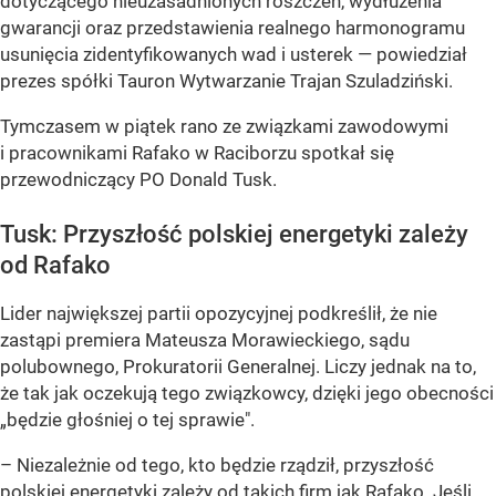
dotyczącego nieuzasadnionych roszczeń, wydłużenia
gwarancji oraz przedstawienia realnego harmonogramu
usunięcia zidentyfikowanych wad i usterek —
powiedział
prezes spółki Tauron Wytwarzanie Trajan Szuladziński.
Tymczasem w piątek rano ze związkami zawodowymi
i pracownikami Rafako w Raciborzu spotkał się
przewodniczący PO Donald Tusk.
Tusk: Przyszłość polskiej energetyki zależy
od Rafako
Lider największej partii opozycyjnej podkreślił, że nie
zastąpi premiera Mateusza Morawieckiego, sądu
polubownego, Prokuratorii Generalnej. Liczy jednak na to,
że tak jak oczekują tego związkowcy, dzięki jego obecności
„będzie głośniej o tej sprawie".
– Niezależnie od tego, kto będzie rządził, przyszłość
polskiej energetyki zależy od takich firm jak Rafako. Jeśli