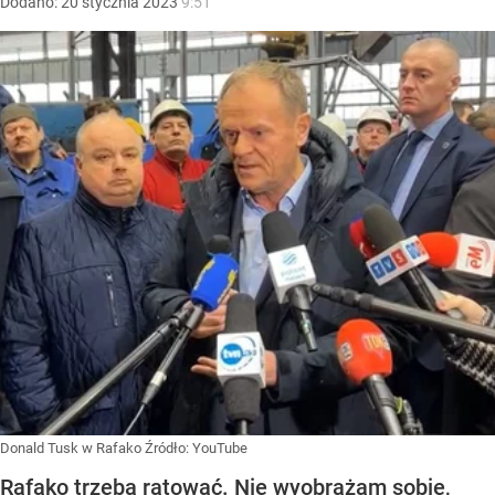
Dodano:
20
stycznia
2023
9:51
Donald Tusk w Rafako
Źródło:
YouTube
Rafako trzeba ratować. Nie wyobrażam sobie,