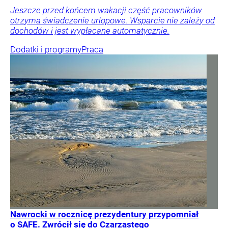
Jeszcze przed końcem wakacji część pracowników
otrzyma świadczenie urlopowe. Wsparcie nie zależy od
dochodów i jest wypłacane automatycznie.
Dodatki i programy
Praca
Nawrocki w rocznicę prezydentury przypomniał
o SAFE. Zwrócił się do Czarzastego