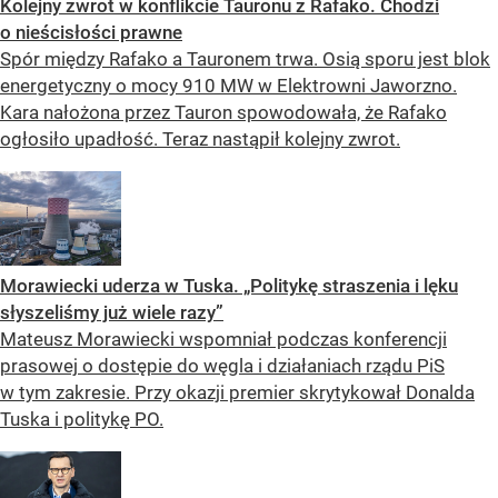
Kolejny zwrot w konflikcie Tauronu z Rafako. Chodzi
o nieścisłości prawne
Spór między Rafako a Tauronem trwa. Osią sporu jest blok
energetyczny o mocy 910 MW w Elektrowni Jaworzno.
Kara nałożona przez Tauron spowodowała, że Rafako
ogłosiło upadłość. Teraz nastąpił kolejny zwrot.
Morawiecki uderza w Tuska. „Politykę straszenia i lęku
słyszeliśmy już wiele razy”
Mateusz Morawiecki wspomniał podczas konferencji
prasowej o dostępie do węgla i działaniach rządu PiS
w tym zakresie. Przy okazji premier skrytykował Donalda
Tuska i politykę PO.