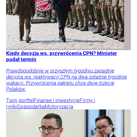
Kiedy decyzja ws. przywrócenia CPN? Minister
podał termin
Prawdopodobnie w przyszłym tygodniu zapadnie
decyzja ws. reaktywacji CPN na dwa ostatnie tygodnie
wakacji. Przywrócenia pakietu chce dwie trzecie
Polaków.
Twój portfel
Finanse i inwestycje
Firmy i
rynki
Gospodarka
Motoryzacja