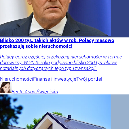
Blisko 200 tys. takich aktów w rok. Polacy masowo
przekazują sobie nieruchomości
Polacy coraz częściej przekazują nieruchomości w formie
darowizny. W 2025 roku podpisano blisko 200 tys. aktów
notarialnych dotyczących tego typu transakcji.
Nieruchomości
Finanse i inwestycje
Twój portfel
Beata Anna
Święcicka