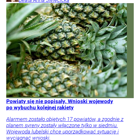
Powiaty się nie popisały. Wnioski wojewody
po wybuchu kolejnej rakiety
Alarmem zostało objętych 17 powiatów, a zgodnie z
planem syreny zostały włączone tylko w siedmiu.
Wojewoda lubelski chce uporządkować sytuację i
wyciągnąć wnioski.