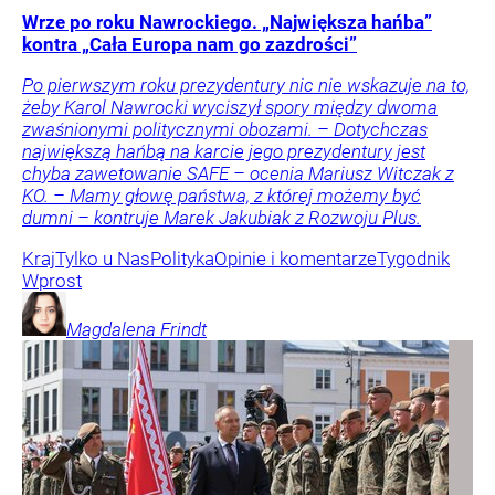
Wrze po roku Nawrockiego. „Największa hańba”
kontra „Cała Europa nam go zazdrości”
Po pierwszym roku prezydentury nic nie wskazuje na to,
żeby Karol Nawrocki wyciszył spory między dwoma
zwaśnionymi politycznymi obozami. – Dotychczas
największą hańbą na karcie jego prezydentury jest
chyba zawetowanie SAFE – ocenia Mariusz Witczak z
KO. – Mamy głowę państwa, z której możemy być
dumni – kontruje Marek Jakubiak z Rozwoju Plus.
Kraj
Tylko u Nas
Polityka
Opinie i komentarze
Tygodnik
Wprost
Magdalena
Frindt