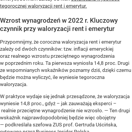
tegorocznej waloryzacji rent i emerytur.
Wzrost wynagrodzeń w 2022 r. Kluczowy
czynnik przy waloryzacji rent i emerytur
Przypomnijmy, że coroczna waloryzacja rent i emerytur
zależy od dwóch czynników: tzw. inflacji emeryckiej
oraz realnego wzrostu przeciętnego wynagrodzenia
w poprzednim roku. Ta pierwsza wyniosła 14,8 proc. Drugi
ze wspomnianych wskaźników poznamy dziś, dzięki czemu
będzie można wyliczyć, ile wyniesie tegoroczna
waloryzacja.
W praktyce wydaje się jednak przesądzone, że waloryzacja
wyniesie 14,8 proc., gdyż – jak zauważają eksperci –
realnie przeciętne wynagrodzenie nie wzrosło.
— Ten drugi
wskaźnik najprawdopodobniej będzie więc obojętny
— podkreślała szefowa ZUS prof. Gertruda Uścińska,
cytowana przez Business Insider Polska.