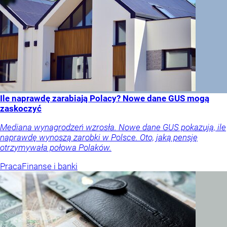
Ile naprawdę zarabiają Polacy? Nowe dane GUS mogą
zaskoczyć
Mediana wynagrodzeń wzrosła. Nowe dane GUS pokazują, ile
naprawdę wynoszą zarobki w Polsce. Oto, jaką pensję
otrzymywała połowa Polaków.
Praca
Finanse i banki