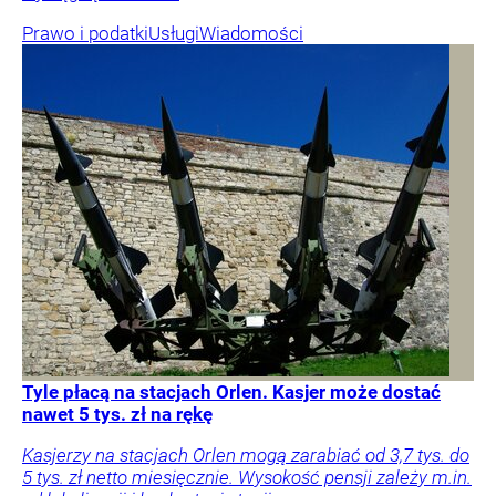
Prawo i podatki
Usługi
Wiadomości
Tyle płacą na stacjach Orlen. Kasjer może dostać
nawet 5 tys. zł na rękę
Kasjerzy na stacjach Orlen mogą zarabiać od 3,7 tys. do
5 tys. zł netto miesięcznie. Wysokość pensji zależy m.in.