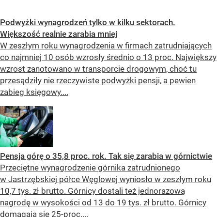
Podwyżki wynagrodzeń tylko w kilku sektorach.
Większość realnie zarabia mniej
W zeszłym roku wynagrodzenia w firmach zatrudniających
co najmniej 10 osób wzrosły średnio o 13 proc. Największy
wzrost zanotowano w transporcie drogowym, choć tu
przesądziły nie rzeczywiste podwyżki pensji, a pewien
zabieg księgowy....
Pensja górę o 35,8 proc. rok. Tak się zarabia w górnictwie
Przeciętne wynagrodzenie górnika zatrudnionego
w Jastrzębskiej półce Węglowej wyniosło w zeszłym roku
10,7 tys. zł brutto. Górnicy dostali też jednorazową
nagrodę w wysokości od 13 do 19 tys. zł brutto. Górnicy
domagają się 25-proc....