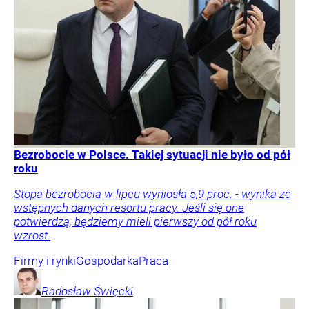
Bezrobocie w Polsce. Takiej sytuacji nie było od pół
roku
Stopa bezrobocia w lipcu wyniosła 5,9 proc. - wynika ze
wstępnych danych resortu pracy. Jeśli się one
potwierdzą, będziemy mieli pierwszy od pół roku
wzrost.
Firmy i rynki
Gospodarka
Praca
Radosław
Święcki