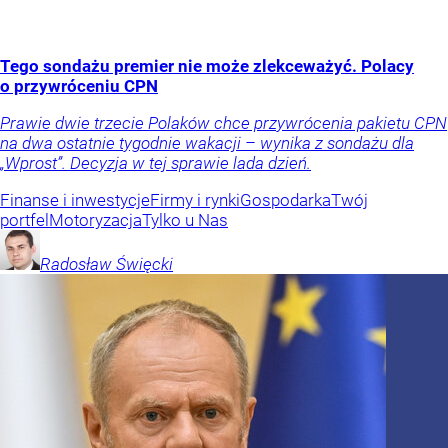
Tego sondażu premier nie może zlekceważyć. Polacy
o przywróceniu CPN
Prawie dwie trzecie Polaków chce przywrócenia pakietu CPN
na dwa ostatnie tygodnie wakacji – wynika z sondażu dla
„Wprost”. Decyzja w tej sprawie lada dzień.
Finanse i inwestycje
Firmy i rynki
Gospodarka
Twój
portfel
Motoryzacja
Tylko u Nas
Radosław
Święcki