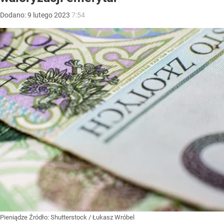
Dodano:
9
lutego
2023
7:54
Pieniądze
Źródło:
Shutterstock
/
Łukasz Wróbel