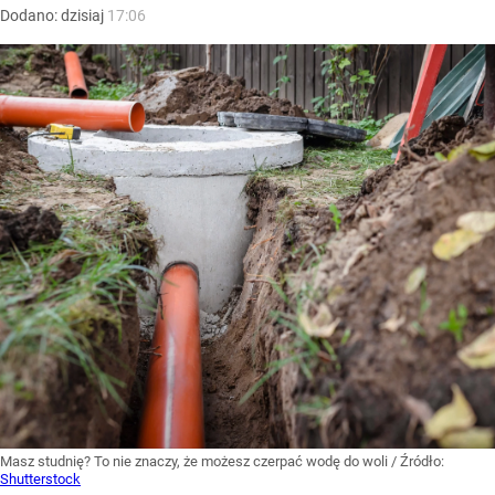
Dodano:
dzisiaj
17:06
Masz studnię? To nie znaczy, że możesz czerpać wodę do woli
/ Źródło:
Shutterstock