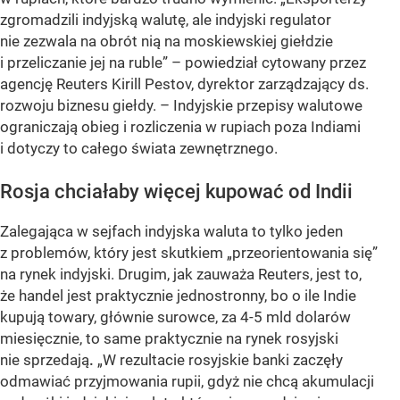
zgromadzili indyjską walutę, ale indyjski regulator
nie zezwala na obrót nią na moskiewskiej giełdzie
i przeliczanie jej na ruble” – powiedział cytowany przez
agencję Reuters Kirill Pestov, dyrektor zarządzający ds.
rozwoju biznesu giełdy. – Indyjskie przepisy walutowe
ograniczają obieg i rozliczenia w rupiach poza Indiami
i dotyczy to całego świata zewnętrznego.
Rosja chciałaby więcej kupować od Indii
Zalegająca w sejfach indyjska waluta to tylko jeden
z problemów, który jest skutkiem „przeorientowania się”
na rynek indyjski. Drugim, jak zauważa Reuters, jest to,
że handel jest praktycznie jednostronny, bo o ile Indie
kupują towary, głównie surowce, za 4-5 mld dolarów
miesięcznie, to same praktycznie na rynek rosyjski
nie sprzedają
.
„W rezultacie rosyjskie banki zaczęły
odmawiać przyjmowania rupii, gdyż nie chcą akumulacji