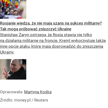
Rosjanie wiedzą, że nie mają szans na sukces militarny?
Tak mogą próbować zniszczyć Ukrainę
Stanisław Żaryn ostrzega, że Rosja stawia nie tylko
na działania militarne na froncie. Kreml wykorzystuje także
inne opcje ataku, które mają doprowadzić do zniszczenia
Ukrainy.
Opracowała:
Martyna Kośka
Źródło:
money.pl / Reuters