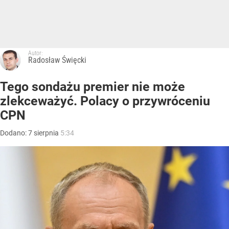
Autor:
Radosław Święcki
Tego sondażu premier nie może
zlekceważyć. Polacy o przywróceniu
CPN
Dodano:
7
sierpnia
5:34