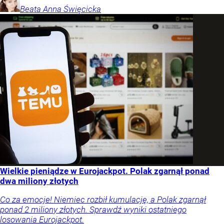
Beata Anna
Święcicka
Wielkie pieniądze w Eurojackpot. Polak zgarnął ponad
dwa miliony złotych
Co za emocje! Niemiec rozbił kumulację, a Polak zgarnął
ponad 2 miliony złotych. Sprawdź wyniki ostatniego
losowania Eurojackpot.