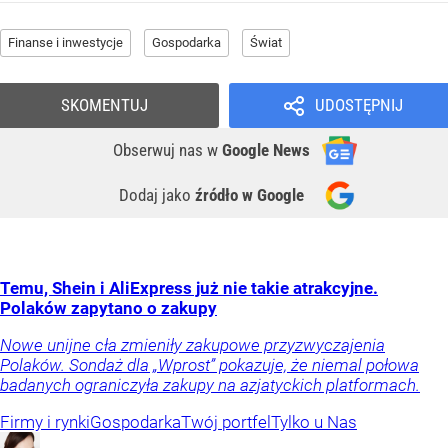
Finanse i inwestycje
Gospodarka
Świat
SKOMENTUJ
UDOSTĘPNIJ
Obserwuj nas
w
Google News
Dodaj jako
źródło w Google
Temu, Shein i AliExpress już nie takie atrakcyjne.
Polaków zapytano o zakupy
Nowe unijne cła zmieniły zakupowe przyzwyczajenia
Polaków. Sondaż dla „Wprost” pokazuje, że niemal połowa
badanych ograniczyła zakupy na azjatyckich platformach.
Firmy i rynki
Gospodarka
Twój portfel
Tylko u Nas