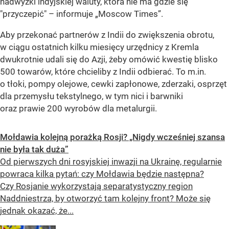
nadwyżki indyjskiej waluty, która nie ma gdzie się
"przyczepić" – informuje „Moscow Times”.
Aby przekonać partnerów z Indii do zwiększenia obrotu,
w ciągu ostatnich kilku miesięcy urzędnicy z Kremla
dwukrotnie udali się do Azji, żeby omówić kwestię blisko
500 towarów, które chcieliby z Indii odbierać. To m.in.
o tłoki, pompy olejowe, cewki zapłonowe, zderzaki, osprzęt
dla przemysłu tekstylnego, w tym nici i barwniki
oraz prawie 200 wyrobów dla metalurgii.
Mołdawia kolejną porażką Rosji? „Nigdy wcześniej szansa
nie była tak duża”
Od pierwszych dni rosyjskiej inwazji na Ukrainę, regularnie
powraca kilka pytań: czy Mołdawia będzie następna?
Czy Rosjanie wykorzystają separatystyczny region
Naddniestrza, by otworzyć tam kolejny front? Może się
jednak okazać, że...