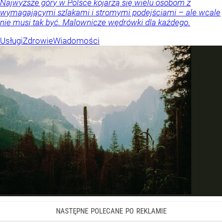
Najwyższe góry w Polsce kojarzą się wielu osobom z
wymagającymi szlakami i stromymi podejściami – ale wcale
nie musi tak być. Malownicze wędrówki dla każdego.
Usługi
Zdrowie
Wiadomości