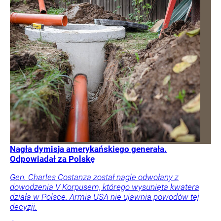
Nagła dymisja amerykańskiego generała.
Odpowiadał za Polskę
Gen. Charles Costanza został nagle odwołany z
dowodzenia V Korpusem, którego wysunięta kwatera
działa w Polsce. Armia USA nie ujawnia powodów tej
decyzji.