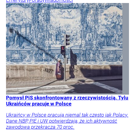
Pomysł PiS skonfrontowany z rzeczywistością. Tylu
Ukraińców pracuje w Polsce
Ukraińcy w Polsce pracują niemal tak często jak Polacy.
Dane NBP, PIE i UW potwierdzają, że ich aktywność
zawodowa przekracza 70 proc.