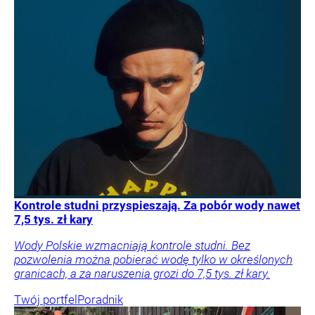
Kontrole studni przyspieszają. Za pobór wody nawet
7,5 tys. zł kary
Wody Polskie wzmacniają kontrole studni. Bez
pozwolenia można pobierać wodę tylko w określonych
granicach, a za naruszenia grozi do 7,5 tys. zł kary.
Twój portfel
Poradnik