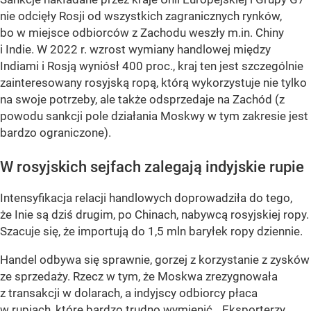
nie odcięły Rosji od wszystkich zagranicznych rynków,
bo w miejsce odbiorców z Zachodu weszły m.in. Chiny
i Indie. W 2022 r. wzrost wymiany handlowej między
Indiami i Rosją wyniósł 400 proc., kraj ten jest szczególnie
zainteresowany rosyjską ropą, którą wykorzystuje nie tylko
na swoje potrzeby, ale także odsprzedaje na Zachód (z
powodu sankcji pole działania Moskwy w tym zakresie jest
bardzo ograniczone).
W rosyjskich sejfach zalegają indyjskie rupie
Intensyfikacja relacji handlowych doprowadziła do tego,
że Inie są dziś drugim, po Chinach, nabywcą rosyjskiej ropy.
Szacuje się, że importują do 1,5 mln baryłek ropy dziennie.
Handel odbywa się sprawnie, gorzej z korzystanie z zysków
ze sprzedaży. Rzecz w tym, że Moskwa zrezygnowała
z transakcji w dolarach, a indyjscy odbiorcy płaca
w rupiach, które bardzo trudno wymienić. „Eksporterzy