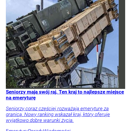
Seniorzy mają swój raj. Ten kraj to najlepsze miejsce
na emeryturę
Seniorzy coraz częściej rozważają emeryturę za
granicą. Nowy ranking wskazał kraj, który oferuje
wyjątkowo dobre warunki życia.
Emerytury
Porady
Wiadomości