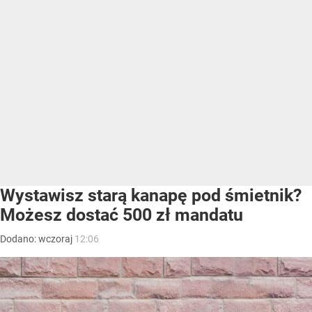
pozwolenia można pobierać wodę tylko
w określonych granicach, a za naruszenia grozi
do 7,5 tys. zł kary.
Wody Polskie coraz częściej sprawdzają sposób
korzystania z wód podziemnych. Powodem jest rosnąca
skala poboru poza ewidencją, szczególnie na terenach
dotkniętych suszą. Przepisy pozwalają korzystać ze studni
bez dodatkowych zgód, ale tylko do określonej głębokości
i przy ograniczonej ilości pobieranej wody.
Bez pozwolenia można korzystać z ujęcia o głębokości
do 30 metrów, o ile dobowe zużycie nie przekracza 5 m
sześc. Przekroczenie jednego z tych limitów oznacza
konieczność uzyskania pozwolenia wodnoprawnego.
Studnia bez pozwolenia może oznaczać
wysoką karę