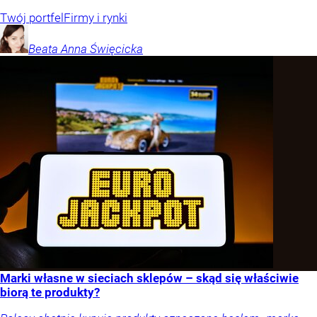
Twój portfel
Firmy i rynki
Beata Anna
Święcicka
Marki własne w sieciach sklepów – skąd się właściwie
biorą te produkty?