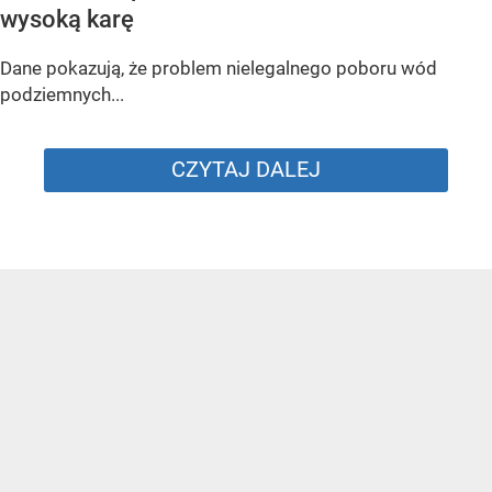
Masz studnię? To nie znaczy, że możesz czerpać wodę do woli
/ Źródło:
Shutterstock
Wody Polskie wzmacniają kontrole studni. Bez