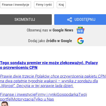
Finanse i inwestycje
Firmy i rynki
Kraj
SKOMENTUJ
UDOSTĘPNIJ
Obserwuj nas
w
Google News
Dodaj jako
źródło w Google
Tego sondażu premier nie może zlekceważyć. Polacy
o przywróceniu CPN
Prawie dwie trzecie Polaków chce przywrócenia pakietu CPN
na dwa ostatnie tygodnie wakacji – wynika z sondażu dla
„Wprost”. Decyzja w tej sprawie lada dzień.
Finanse i inwestycje
Firmy i rynki
Gospodarka
Twój
portfel
Motoryzacja
Tylko u Nas