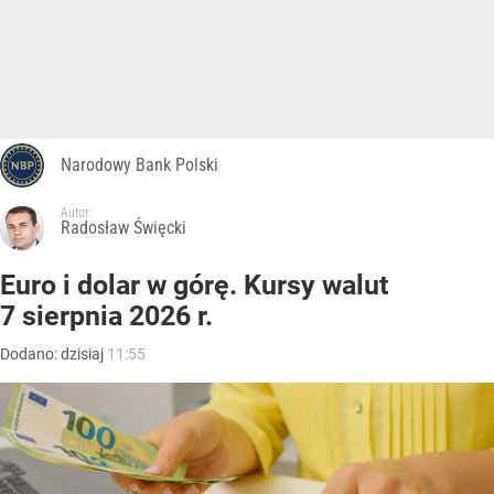
wystawione przy altanie śmietnikowej w dowolnym
momencie. Meble są odpadami wielkogabarytowymi
i muszą zostać przekazane w ramach odpowiedniego
systemu odbioru. Za pozostawienie ich w niedozwolonym
miejscu grozi mandat do 500 zł.
Jeszcze kilkanaście lat temu widok wersalki stojącej obok
kontenerów na odpady nie należał do rzadkości. Obecnie
takie postępowanie może zostać potraktowane jako
zaśmiecanie przestrzeni publicznej. Problem dotyczy
również wspólnot i spółdzielni, ponieważ niewłaściwie
pozostawione gabaryty oznaczają konieczność
organizowania dodatkowego wywozu.
Kiedy można wystawić...
CZYTAJ DALEJ