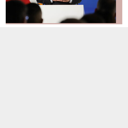
Nowy prezes ZUS ma 50 lat. Nie jest zadowolony ze
stanu swojego konta w ZUS i z prognozowanej
emerytury. Postanowił zmienić swoją długoterminową
strategię oszczędzania.
Emerytury
Finanse i banki
Wiadomości
Jowita
Flankowska