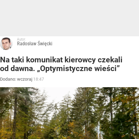
Morawiecki przelicytował PiS. Chce zawieszać 800
plus, daje znacznie więcej
Mateusz Morawiecki zaproponował zmianę zasad
wspierania polskich rodzin. Zamiast 800 plus proponuje
pensję rodzicielską w wysokości 3600 zł.
Kraj
Polityka
Gospodarka