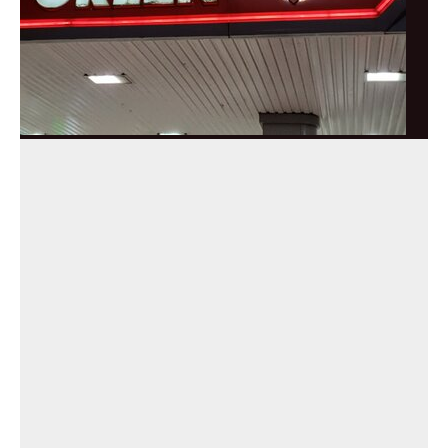
Trzej byli menedżerowie Orlenu mogą na długie lata
trafić za kraty. Właśnie skierowano do sądu akt
oskarżenia w sprawie miliardowych strat państwowej
spółki.
Kraj
Polityka
Gospodarka