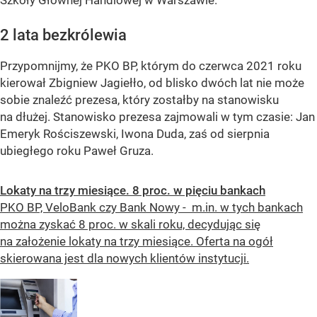
Szkoły Głównej Handlowej w Warszawie.
2 lata bezkrólewia
Przypomnijmy, że PKO BP, którym do czerwca 2021 roku
kierował Zbigniew Jagiełło, od blisko dwóch lat nie może
sobie znaleźć prezesa, który zostałby na stanowisku
na dłużej. Stanowisko prezesa zajmowali w tym czasie: Jan
Emeryk Rościszewski, Iwona Duda, zaś od sierpnia
ubiegłego roku Paweł Gruza.
Lokaty na trzy miesiące. 8 proc. w pięciu bankach
PKO BP, VeloBank czy Bank Nowy - m.in. w tych bankach
można zyskać 8 proc. w skali roku, decydując się
na założenie lokaty na trzy miesiące. Oferta na ogół
skierowana jest dla nowych klientów instytucji.