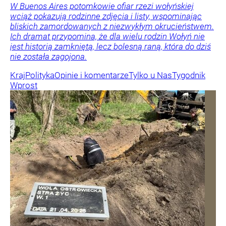
„Nie chodzi o zemstę”. Mocny apel w sprawie ofiar
rzezi wołyńskiej
W Buenos Aires potomkowie ofiar rzezi wołyńskiej
wciąż pokazują rodzinne zdjęcia i listy, wspominając
bliskich zamordowanych z niezwykłym okrucieństwem.
Ich dramat przypomina, że dla wielu rodzin Wołyń nie
jest historią zamkniętą, lecz bolesną raną, która do dziś
nie została zagojona.
Kraj
Polityka
Opinie i komentarze
Tylko u Nas
Tygodnik