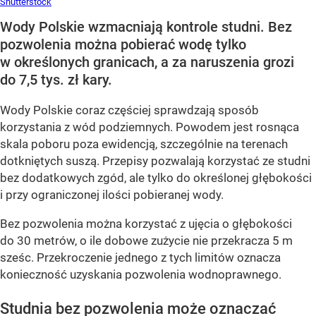
Kontrole studni przyspieszają. Za pobór
wody nawet 7,5 tys. zł kary
Dodano:
wczoraj
17:06