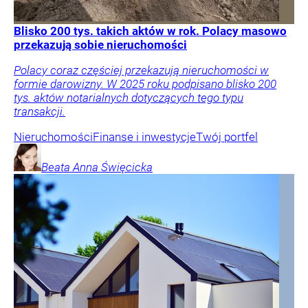
Wprost
Blisko 200 tys. takich aktów w rok. Polacy masowo
przekazują sobie nieruchomości
Polacy coraz częściej przekazują nieruchomości w
formie darowizny. W 2025 roku podpisano blisko 200
tys. aktów notarialnych dotyczących tego typu
transakcji.