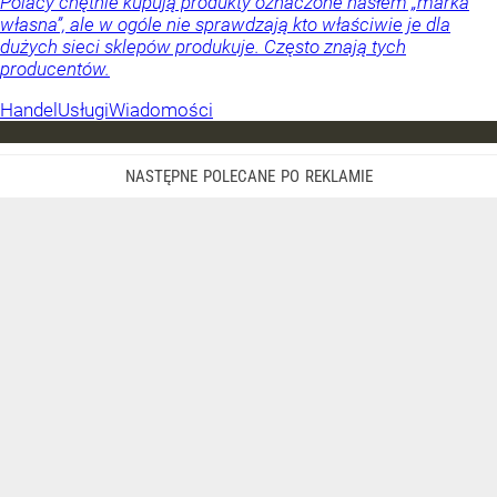
Polacy chętnie kupują produkty oznaczone hasłem „marka
własna”, ale w ogóle nie sprawdzają kto właściwie je dla
dużych sieci sklepów produkuje. Często znają tych
producentów.
Handel
Usługi
Wiadomości