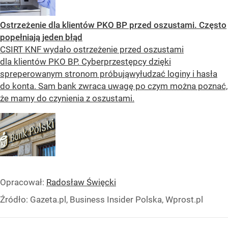
Ostrzeżenie dla klientów PKO BP przed oszustami. Często
popełniają jeden błąd
CSIRT KNF wydało ostrzeżenie przed oszustami
dla klientów PKO BP. Cyberprzestępcy dzięki
spreperowanym stronom próbująwyłudzać loginy i hasła
do konta. Sam bank zwraca uwagę po czym można poznać,
że mamy do czynienia z oszustami.
Opracował:
Radosław Święcki
Źródło:
Gazeta.pl, Business Insider Polska, Wprost.pl