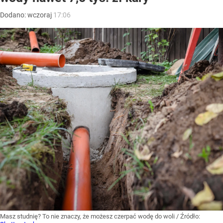
zł/m sześc. do 5273 zł/m sześc. W przypadku oleju
napędowego (ON) odnotowano spadek o 489 zł/m sześc.
z 6695 zł/m sześc. do 6206 zł/m sześc., co było
największym spadkiem wartościowym. Olej opałowy
obniżył cenę o 444 zł/m sześc. z 5262 zł/m sześc. do 4818
zł/m sześc.
– wyliczają analitycy.
Gorzej wyglądała...
CZYTAJ DALEJ