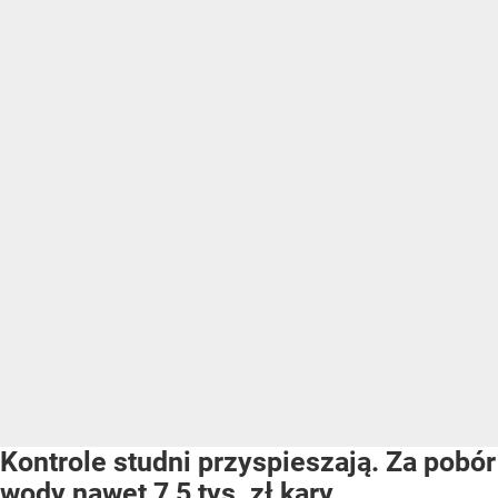
Jazda samochodem, zdjęcie ilustracyjne
/ Źródło:
Shutterstock
Potężne spadki cen w hurcie przełożą się
na spadki na stacjach paliw - przewidują eksperci
e-petrol.pl. Kierowcy odczują zmiany już
w nadchodzącym tygodniu.
Eksperci e-petrol.pl wskazują na dość dobrą sytuacją
na hurtowym rynku paliw na początku sierpnia.
W pierwszym tygodniu miesiąca odnotowano wyraźny
spadek cen podstawowych paliw. –
Cena Pb98 spadła
z 6437 zł/m sześc. do 5974 zł/m sześc., czyli o 463 zł/m
sześc. Pb95 potaniała o 464 zł/m sześc. z poziomu 5738