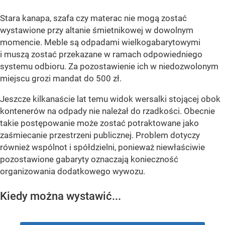
Wystawisz starą kanapę pod śmietnik?
Możesz dostać 500 zł mandatu
Dodano:
wczoraj
12:06