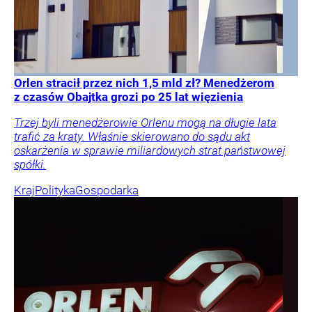
Nieruchomości
Finanse i inwestycje
Twój portfel
Beata Anna
Święcicka
Orlen stracił przez nich 1,5 mld zł? Menedżerom
z czasów Obajtka grozi po 25 lat więzienia