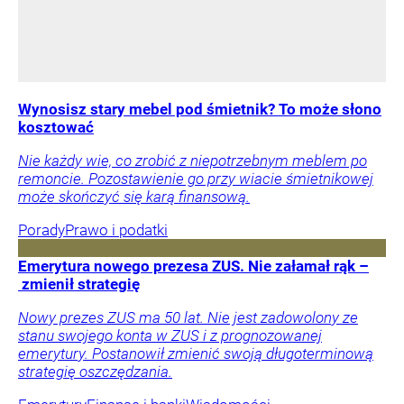
Wynosisz stary mebel pod śmietnik? To może słono
kosztować