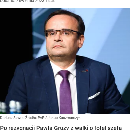
Dodano:
7
kwietnia
2023
14:00
Dariusz Szwed
Źródło:
PAP
/
Jakub Kaczmarczyk
Po rezygnacji Pawła Gruzy z walki o fotel szefa