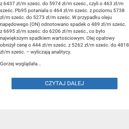
Autor:
Radosław Święcki
Na taki komunikat kierowcy czekali
od dawna. „Optymistyczne wieści”
Dodano:
wczoraj
18:47