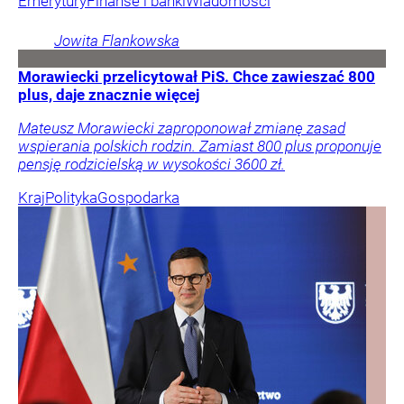
Nie każdy wie, co zrobić z niepotrzebnym meblem po
remoncie. Pozostawienie go przy wiacie śmietnikowej
może skończyć się karą finansową.
Porady
Prawo i podatki
Emerytura nowego prezesa ZUS. Nie załamał rąk –
zmienił strategię