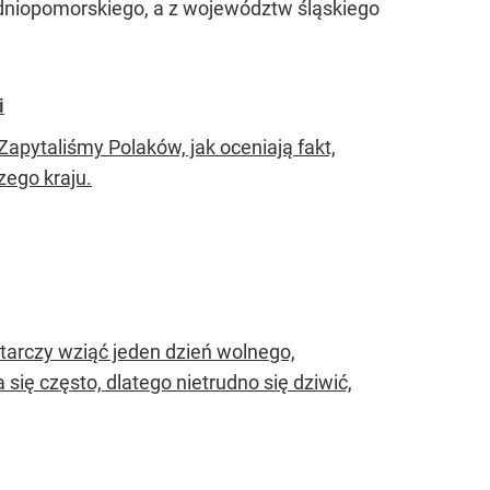
hodniopomorskiego, a z województw śląskiego
i
apytaliśmy Polaków, jak oceniają fakt,
zego kraju.
arczy wziąć jeden dzień wolnego,
się często, dlatego nietrudno się dziwić,