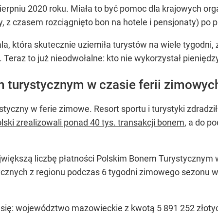
rpniu 2020 roku. Miała to być pomoc dla krajowych org
y, z czasem rozciągnięto bon na hotele i pensjonaty) po p
fala, która skutecznie uziemiła turystów na wiele tygodni
Teraz to już nieodwołalne: kto nie wykorzystał pieniędzy,
m turystycznym w czasie ferii zimowyc
ystyczny w ferie zimowe. Resort sportu i turystyki zdrad
olski zrealizowali ponad 40 tys. transakcji bonem
, a do p
ajwiększą liczbę płatności Polskim Bonem Turystycznym 
cznych z regionu podczas 6 tygodni zimowego sezonu wpł
 się: województwo mazowieckie z kwotą 5 891 252 złotych