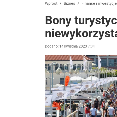
Tajemnica paragonów grozy. Tak restauratorzy m
Wprost
/
Biznes
/
Finanse i inwestycje
Bony turystyc
4
niewykorzyst
Temu, Shein i AliExpress już nie takie atrakcyjne.
Dodano:
14
kwietnia
2023
7:04
dodaj
Rodzice kompletują już wyprawkę szkolną. Niektó
dodaj