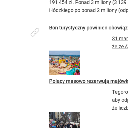
191 454 zł. Ponad 3 miliony (3 13
i łódzkiego po ponad 2 miliony (odp
Bon turystyczny powinien obowiąz
31 mar
że ze 
Polacy masowo rezerwują majówko
Tegoro
aby odp
że licz