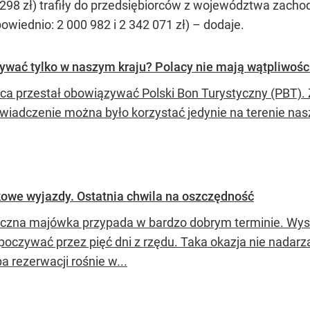
9 298 zł) trafiły do przedsiębiorców z województwa zac
owiednio: 2 000 982 i 2 342 071 zł) –
dodaje.
ywać tylko w naszym kraju? Polacy nie mają wątpliwośc
ca przestał obowiązywać Polski Bon Turystyczny (PBT). Z
świadczenie można było korzystać jedynie na terenie nas
we wyjazdy. Ostatnia chwila na oszczędność
czna majówka przypada w bardzo dobrym terminie. Wyst
oczywać przez pięć dni z rzędu. Taka okazja nie nadarza 
ba rezerwacji rośnie w...