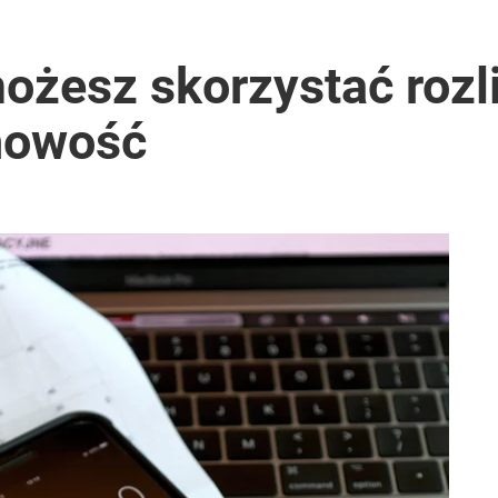
możesz skorzystać rozl
 nowość