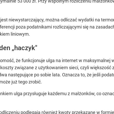
ymalnie 53 000 zł. Przy wspólnym rozliczeniu małżonk
 jest niewystarczający, można odliczać wydatki na termo
preferencji poza podatnikami rozliczającymi się na zasada
kiem liniowym.
eden „haczyk"
mość, że funkcjonuje ulga na internet w maksymalnej wy
 koszty związane z użytkowaniem sieci, czyli większość z 
 następujące po sobie lata. Oznacza to, że jeśli podatni
 może już tego zrobić.
onkiem ulga przysługuje każdemu z małżonków, co oznac
 odliczeniu podlegają również kwoty przekazane w formie