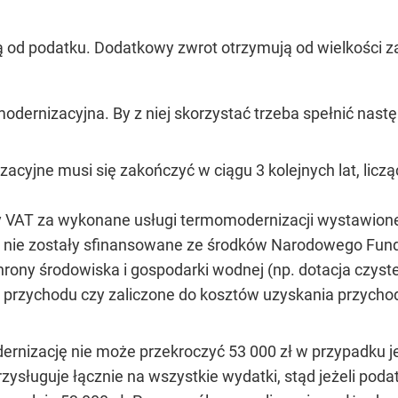
ją od podatku. Dodatkowy zwrot otrzymują od wielkości 
odernizacyjna. By z niej skorzystać trzeba spełnić nast
acyjne musi się zakończyć w ciągu 3 kolejnych lat, lic
ry VAT za wykonane usługi termomodernizacji wystawion
 nie zostały sfinansowane ze środków Narodowego Fun
rony środowiska i gospodarki wodnej (np. dotacja czyste
od przychodu czy zaliczone do kosztów uzyskania przych
rnizację nie może przekroczyć 53 000 zł w przypadku 
rzysługuje łącznie na wszystkie wydatki, stąd jeżeli podat