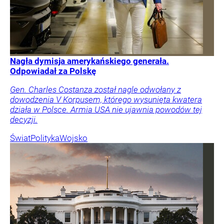
Nagła dymisja amerykańskiego generała.
Odpowiadał za Polskę
Gen. Charles Costanza został nagle odwołany z
dowodzenia V Korpusem, którego wysunięta kwatera
działa w Polsce. Armia USA nie ujawnia powodów tej
decyzji.
Świat
Polityka
Wojsko