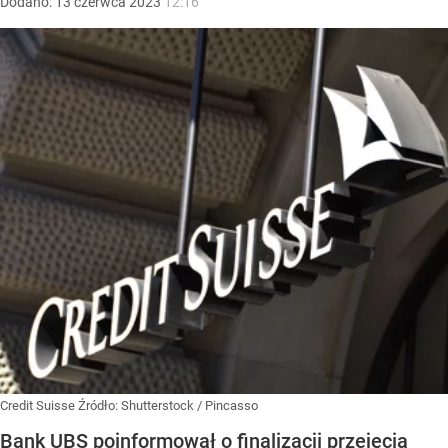
Dodano:
13
czerwca
2023
12:16
Credit Suisse
Źródło:
Shutterstock
/
Pincasso
Bank UBS poinformował o finalizacji przejęcia