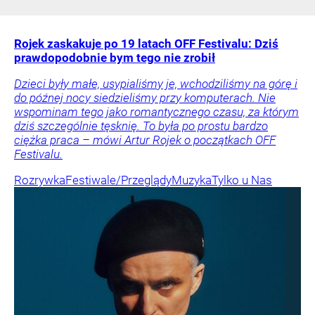
Rojek zaskakuje po 19 latach OFF Festivalu: Dziś
prawdopodobnie bym tego nie zrobił
Dzieci były małe, usypialiśmy je, wchodziliśmy na górę i
do późnej nocy siedzieliśmy przy komputerach. Nie
wspominam tego jako romantycznego czasu, za którym
dziś szczególnie tęsknię. To była po prostu bardzo
ciężka praca – mówi Artur Rojek o początkach OFF
Festivalu.
Rozrywka
Festiwale/Przeglądy
Muzyka
Tylko u Nas