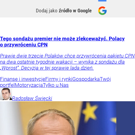
Dodaj jako
źródło w Google
Tego sondażu premier nie może zlekceważyć. Polacy
o przywróceniu CPN
Prawie dwie trzecie Polaków chce przywrócenia pakietu CPN
na dwa ostatnie tygodnie wakacji – wynika z sondażu dla
„Wprost”. Decyzja w tej sprawie lada dzień.
Finanse i inwestycje
Firmy i rynki
Gospodarka
Twój
portfel
Motoryzacja
Tylko u Nas
Radosław
Święcki