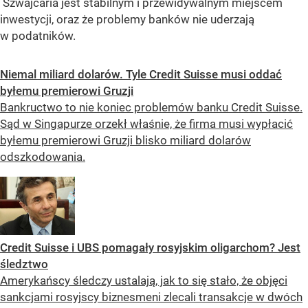
Szwajcaria jest stabilnym i przewidywalnym miejscem
inwestycji, oraz że problemy banków nie uderzają
w podatników.
Niemal miliard dolarów. Tyle Credit Suisse musi oddać
byłemu premierowi Gruzji
Bankructwo to nie koniec problemów banku Credit Suisse.
Sąd w Singapurze orzekł właśnie, że firma musi wypłacić
byłemu premierowi Gruzji blisko miliard dolarów
odszkodowania.
Credit Suisse i UBS pomagały rosyjskim oligarchom? Jest
śledztwo
Amerykańscy śledczy ustalają, jak to się stało, że objęci
sankcjami rosyjscy biznesmeni zlecali transakcje w dwóch