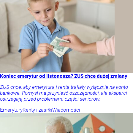
Koniec emerytur od listonosza? ZUS chce dużej zmiany
ZUS chce, aby emerytura i renta trafiały wyłącznie na konto
bankowe. Pomysł ma przynieść oszczędności, ale eksperci
ostrzegają przed problemami części seniorów.
Emerytury
Renty i zasiłki
Wiadomości