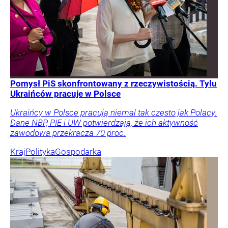
Pomysł PiS skonfrontowany z rzeczywistością. Tylu
Ukraińców pracuje w Polsce
Ukraińcy w Polsce pracują niemal tak często jak Polacy.
Dane NBP, PIE i UW potwierdzają, że ich aktywność
zawodowa przekracza 70 proc.
Kraj
Polityka
Gospodarka