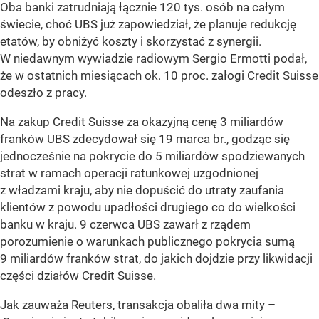
Oba banki zatrudniają łącznie 120 tys. osób na całym
świecie, choć UBS już zapowiedział, że planuje redukcję
etatów, by obniżyć koszty i skorzystać z synergii.
W niedawnym wywiadzie radiowym Sergio Ermotti podał,
że w ostatnich miesiącach ok. 10 proc. załogi Credit Suisse
odeszło z pracy.
Na zakup Credit Suisse za okazyjną cenę 3 miliardów
franków UBS zdecydował się 19 marca br., godząc się
jednocześnie na pokrycie do 5 miliardów spodziewanych
strat w ramach operacji ratunkowej uzgodnionej
z władzami kraju, aby nie dopuścić do utraty zaufania
klientów z powodu upadłości drugiego co do wielkości
banku w kraju. 9 czerwca UBS zawarł z rządem
porozumienie o warunkach publicznego pokrycia sumą
9 miliardów franków strat, do jakich dojdzie przy likwidacji
części działów Credit Suisse.
Jak zauważa Reuters, transakcja obaliła dwa mity –