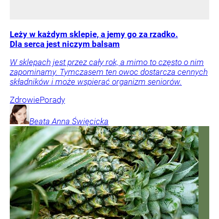
Leży w każdym sklepie, a jemy go za rzadko.
Dla serca jest niczym balsam
W sklepach jest przez cały rok, a mimo to często o nim
zapominamy. Tymczasem ten owoc dostarcza cennych
składników i może wspierać organizm seniorów.
Zdrowie
Porady
Beata Anna
Święcicka