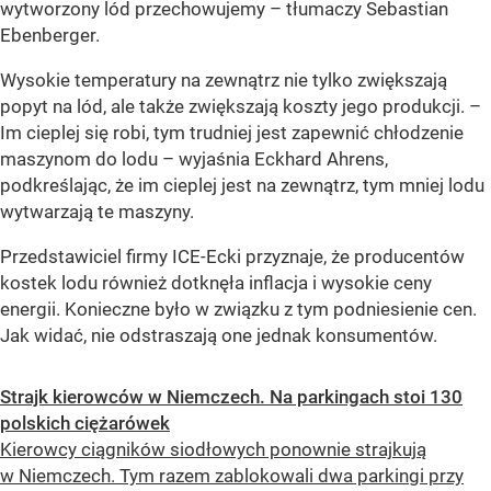
wytworzony lód przechowujemy –
tłumaczy Sebastian
Ebenberger.
Wysokie temperatury na zewnątrz nie tylko zwiększają
popyt na lód, ale także zwiększają koszty jego produkcji.
–
Im cieplej się robi, tym trudniej jest zapewnić chłodzenie
maszynom do lodu –
wyjaśnia Eckhard Ahrens,
podkreślając, że im cieplej jest na zewnątrz, tym mniej lodu
wytwarzają te maszyny.
Przedstawiciel firmy ICE-Ecki przyznaje, że producentów
kostek lodu również dotknęła inflacja i wysokie ceny
energii. Konieczne było w związku z tym podniesienie cen.
Jak widać, nie odstraszają one jednak konsumentów.
Strajk kierowców w Niemczech. Na parkingach stoi 130
polskich ciężarówek
Kierowcy ciągników siodłowych ponownie strajkują
w Niemczech. Tym razem zablokowali dwa parkingi przy