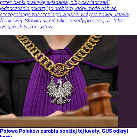
przez banki praktykę składania „niby-oświadczeń”,
jednocześnie pokazując problem, który może nabrać
szczególnego znaczenia po wejściu w życie nowej ustawy
frankowej. Stawką są nie tylko zasady procesu, ale także
tysiące złotych kosztów.
Połowa Polaków zarabia poniżej tej kwoty. GUS odkrył