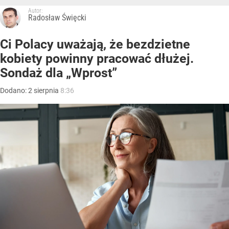
Autor:
Radosław Święcki
Ci Polacy uważają, że bezdzietne
kobiety powinny pracować dłużej.
Sondaż dla „Wprost”
Dodano:
2
sierpnia
8:36