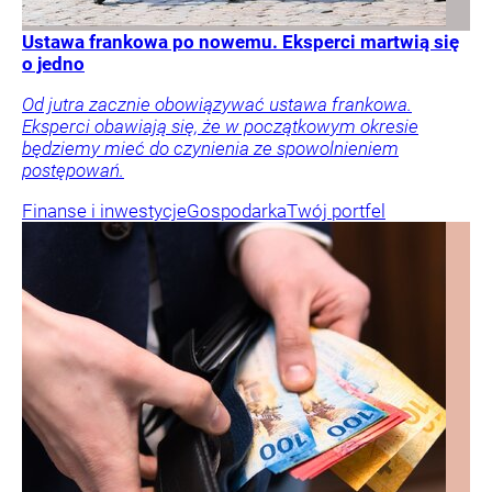
Ustawa frankowa po nowemu. Eksperci martwią się
o jedno
Od jutra zacznie obowiązywać ustawa frankowa.
Eksperci obawiają się, że w początkowym okresie
będziemy mieć do czynienia ze spowolnieniem
postępowań.
Finanse i inwestycje
Gospodarka
Twój portfel