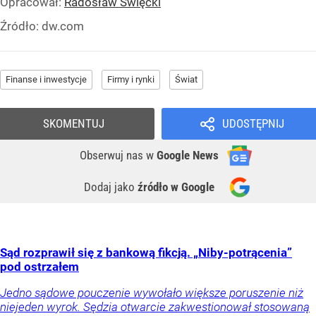
Opracował:
Radosław Święcki
Źródło:
dw.com
Finanse i inwestycje
Firmy i rynki
Świat
SKOMENTUJ
UDOSTĘPNIJ
Obserwuj nas
w
Google News
Dodaj jako
źródło w Google
Sąd rozprawił się z bankową fikcją. „Niby-potrącenia”
pod ostrzałem
Jedno sądowe pouczenie wywołało większe poruszenie niż
niejeden wyrok. Sędzia otwarcie zakwestionował stosowaną