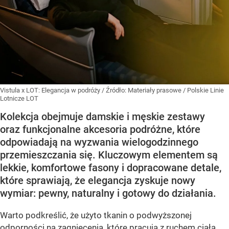
Vistula x LOT: Elegancja w podróży
/ Źródło:
Materiały prasowe
/
Polskie Linie
Lotnicze LOT
Kolekcja obejmuje damskie i męskie zestawy
oraz funkcjonalne akcesoria podróżne, które
odpowiadają na wyzwania wielogodzinnego
przemieszczania się. Kluczowym elementem są
lekkie, komfortowe fasony i dopracowane detale,
które sprawiają, że elegancja zyskuje nowy
wymiar: pewny, naturalny i gotowy do działania.
Warto podkreślić, że użyto tkanin o podwyższonej
odporności na zagniecenia, które pracują z ruchem ciała.