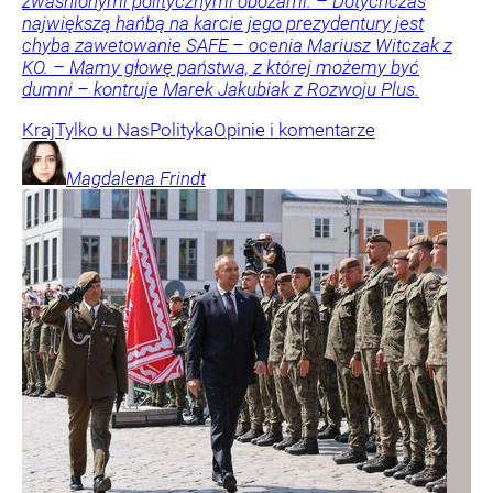
zwaśnionymi politycznymi obozami. – Dotychczas
największą hańbą na karcie jego prezydentury jest
chyba zawetowanie SAFE – ocenia Mariusz Witczak z
KO. – Mamy głowę państwa, z której możemy być
dumni – kontruje Marek Jakubiak z Rozwoju Plus.
Kraj
Tylko u Nas
Polityka
Opinie i komentarze
Magdalena
Frindt