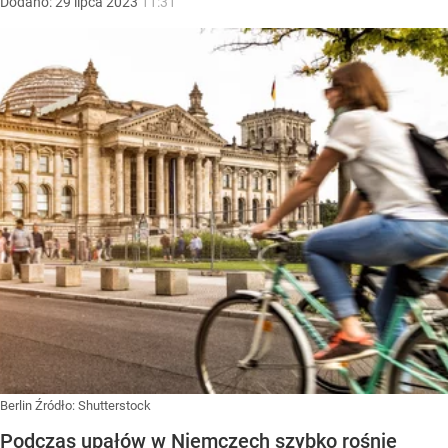
Dodano:
29
lipca
2023
11:31
Berlin
Źródło:
Shutterstock
Podczas upałów w Niemczech szybko rośnie