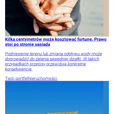
Kilka centymetrów może kosztować fortunę. Prawo
stoi po stronie sąsiada
Podniesienie terenu lub zmiana odpływu wody może
doprowadzić do zalania sąsiedniej działki. W takich
przypadkach przepisy przewidują konkretne
konsekwencje.
Twój portfel
Nieruchomości