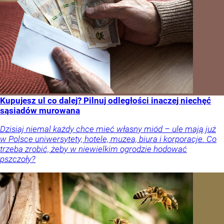
Kupujesz ul co dalej? Pilnuj odległości inaczej niechęć
sąsiadów murowana
Dzisiaj niemal każdy chce mieć własny miód – ule mają już
w Polsce uniwersytety, hotele, muzea, biura i korporacje. Co
trzeba zrobić, żeby w niewielkim ogrodzie hodować
pszczoły?