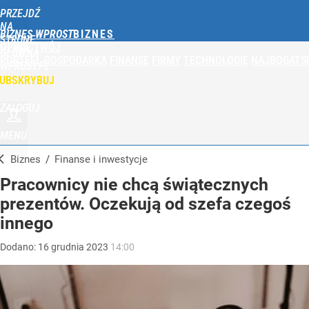
PRZEJDŹ
NA
BIZNES WPROST
STRONĘ
OPINIE
TWÓJ
GŁÓWNĄ
PORTFEL
GOSPODARKA
FINANSE
FIRMY
TECHNOLOGIE
NAJBOGATSI
WPROST.PL
UBSKRYBUJ
ZALOGUJ
MENU
Biznes
/
Finanse i inwestycje
Pracownicy nie chcą świątecznych
prezentów. Oczekują od szefa czegoś
innego
Dodano:
16
grudnia
2023
14:00