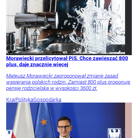
Morawiecki przelicytował PiS. Chce zawieszać 800
plus, daje znacznie więcej
Mateusz Morawiecki zaproponował zmianę zasad
wspierania polskich rodzin. Zamiast 800 plus proponuje
pensję rodzicielską w wysokości 3600 zł.
Kraj
Polityka
Gospodarka