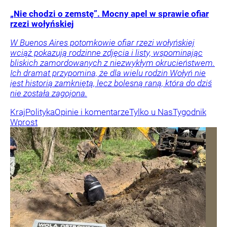
„Nie chodzi o zemstę”. Mocny apel w sprawie ofiar
rzezi wołyńskiej
W Buenos Aires potomkowie ofiar rzezi wołyńskiej
wciąż pokazują rodzinne zdjęcia i listy, wspominając
bliskich zamordowanych z niezwykłym okrucieństwem.
Ich dramat przypomina, że dla wielu rodzin Wołyń nie
jest historią zamkniętą, lecz bolesną raną, która do dziś
nie została zagojona.
Kraj
Polityka
Opinie i komentarze
Tylko u Nas
Tygodnik
Wprost