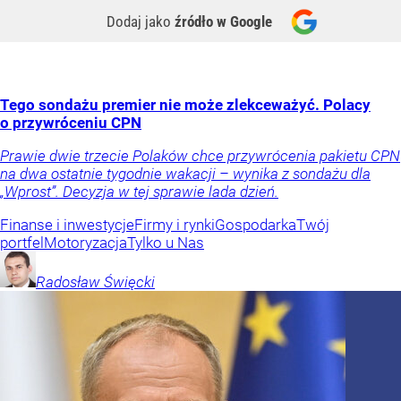
Dodaj jako
źródło w Google
Tego sondażu premier nie może zlekceważyć. Polacy
o przywróceniu CPN
Prawie dwie trzecie Polaków chce przywrócenia pakietu CPN
na dwa ostatnie tygodnie wakacji – wynika z sondażu dla
„Wprost”. Decyzja w tej sprawie lada dzień.
Finanse i inwestycje
Firmy i rynki
Gospodarka
Twój
portfel
Motoryzacja
Tylko u Nas
Radosław
Święcki