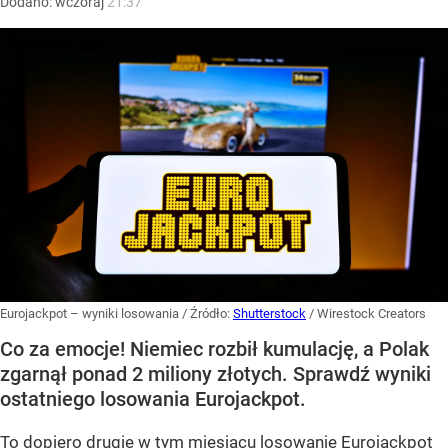
Dodano:
wczoraj
21:37
Eurojackpot – wyniki losowania
/ Źródło:
Shutterstock
/
Wirestock Creators
Co za emocje! Niemiec rozbił kumulację, a Polak
zgarnął ponad 2 miliony złotych. Sprawdź wyniki
ostatniego losowania Eurojackpot.
To dopiero drugie w tym miesiącu losowanie Eurojackpot