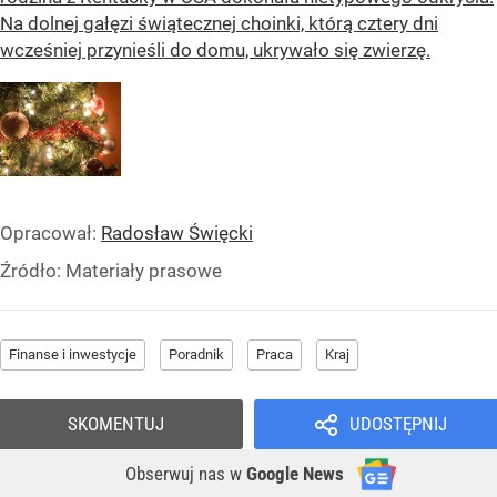
Na dolnej gałęzi świątecznej choinki, którą cztery dni
wcześniej przynieśli do domu, ukrywało się zwierzę.
Opracował:
Radosław Święcki
Źródło:
Materiały prasowe
Finanse i inwestycje
Poradnik
Praca
Kraj
SKOMENTUJ
UDOSTĘPNIJ
Obserwuj nas
w
Google News