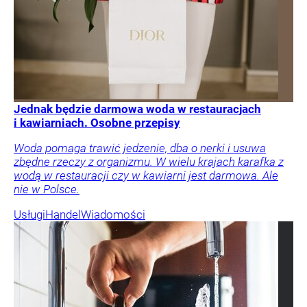
Jednak będzie darmowa woda w restauracjach
i kawiarniach. Osobne przepisy
Woda pomaga trawić jedzenie, dba o nerki i usuwa
zbędne rzeczy z organizmu. W wielu krajach karafka z
wodą w restauracji czy w kawiarni jest darmowa. Ale
nie w Polsce.
Usługi
Handel
Wiadomości