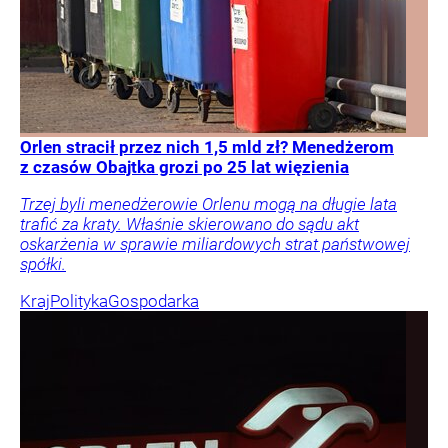
Orlen stracił przez nich 1,5 mld zł? Menedżerom
z czasów Obajtka grozi po 25 lat więzienia
Trzej byli menedżerowie Orlenu mogą na długie lata
trafić za kraty. Właśnie skierowano do sądu akt
oskarżenia w sprawie miliardowych strat państwowej
spółki.
Kraj
Polityka
Gospodarka