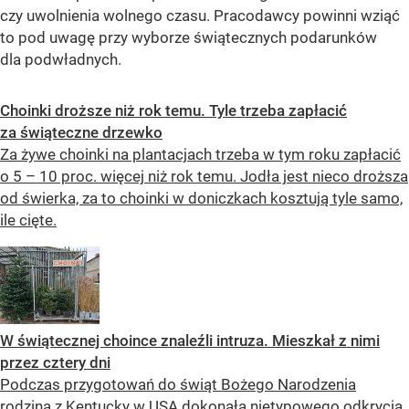
czy uwolnienia wolnego czasu. Pracodawcy powinni wziąć
to pod uwagę przy wyborze świątecznych podarunków
dla podwładnych.
Choinki droższe niż rok temu. Tyle trzeba zapłacić
za świąteczne drzewko
Za żywe choinki na plantacjach trzeba w tym roku zapłacić
o 5 – 10 proc. więcej niż rok temu. Jodła jest nieco droższa
od świerka, za to choinki w doniczkach kosztują tyle samo,
ile cięte.
W świątecznej choince znaleźli intruza. Mieszkał z nimi
przez cztery dni
Podczas przygotowań do świąt Bożego Narodzenia
rodzina z Kentucky w USA dokonała nietypowego odkrycia.