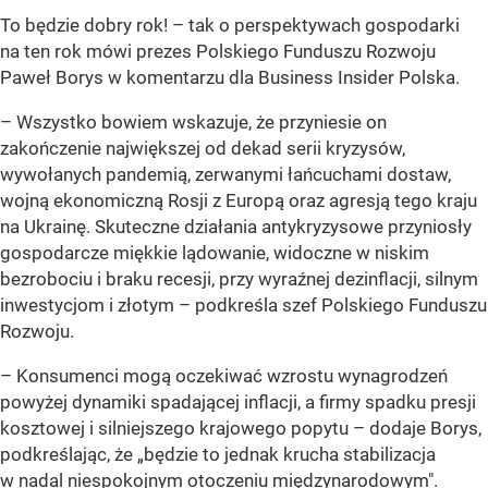
To będzie dobry rok! – tak o perspektywach gospodarki
na ten rok mówi prezes Polskiego Funduszu Rozwoju
Paweł Borys w komentarzu dla Business Insider Polska.
– Wszystko bowiem wskazuje, że przyniesie on
zakończenie największej od dekad serii kryzysów,
wywołanych pandemią, zerwanymi łańcuchami dostaw,
wojną ekonomiczną Rosji z Europą oraz agresją tego kraju
na Ukrainę. Skuteczne działania antykryzysowe przyniosły
gospodarcze miękkie lądowanie, widoczne w niskim
bezrobociu i braku recesji, przy wyraźnej dezinflacji, silnym
inwestycjom i złotym –
podkreśla szef Polskiego Funduszu
Rozwoju.
– Konsumenci mogą oczekiwać wzrostu wynagrodzeń
powyżej dynamiki spadającej inflacji, a firmy spadku presji
kosztowej i silniejszego krajowego popytu –
dodaje Borys,
podkreślając, że „będzie to jednak krucha stabilizacja
w nadal niespokojnym otoczeniu międzynarodowym".