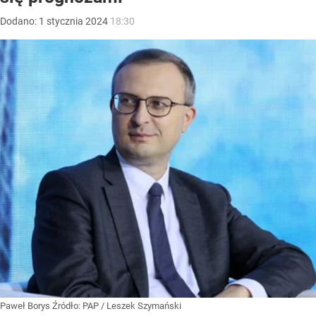
Dodano:
1
stycznia
2024
18:30
Paweł Borys
Źródło:
PAP
/
Leszek Szymański