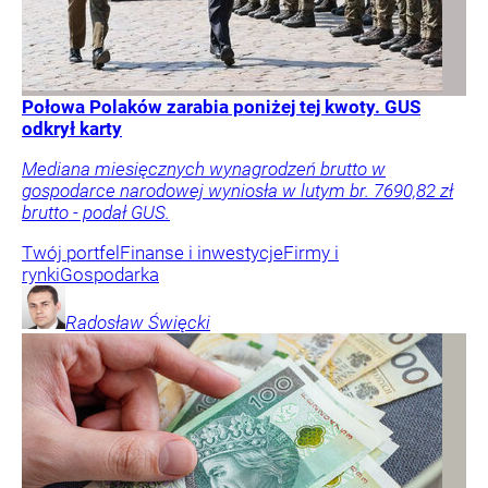
Połowa Polaków zarabia poniżej tej kwoty. GUS
odkrył karty
Mediana miesięcznych wynagrodzeń brutto w
gospodarce narodowej wyniosła w lutym br. 7690,82 zł
brutto - podał GUS.
Twój portfel
Finanse i inwestycje
Firmy i
rynki
Gospodarka
Radosław
Święcki