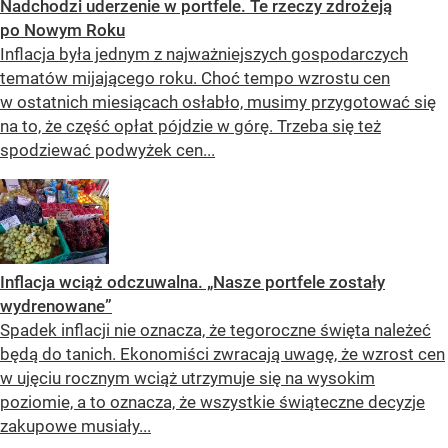
Nadchodzi uderzenie w portfele. Te rzeczy zdrożeją
po Nowym Roku
Inflacja była jednym z najważniejszych gospodarczych
tematów mijającego roku. Choć tempo wzrostu cen
w ostatnich miesiącach osłabło, musimy przygotować się
na to, że część opłat pójdzie w górę. Trzeba się też
spodziewać podwyżek cen...
Inflacja wciąż odczuwalna. „Nasze portfele zostały
wydrenowane”
Spadek inflacji nie oznacza, że tegoroczne święta należeć
będą do tanich. Ekonomiści zwracają uwagę, że wzrost cen
w ujęciu rocznym wciąż utrzymuje się na wysokim
poziomie, a to oznacza, że wszystkie świąteczne decyzje
zakupowe musiały...