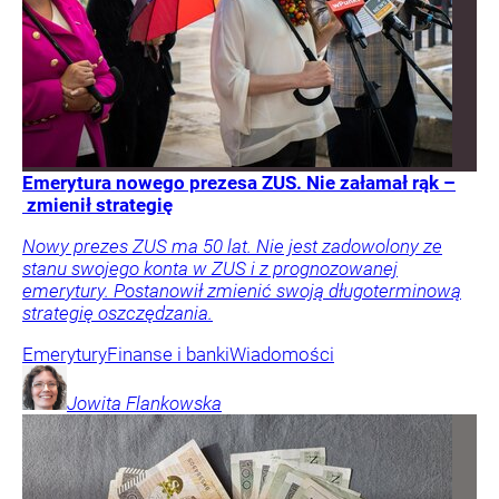
Emerytura nowego prezesa ZUS. Nie załamał rąk –
zmienił strategię
Nowy prezes ZUS ma 50 lat. Nie jest zadowolony ze
stanu swojego konta w ZUS i z prognozowanej
emerytury. Postanowił zmienić swoją długoterminową
strategię oszczędzania.
Emerytury
Finanse i banki
Wiadomości
Jowita
Flankowska