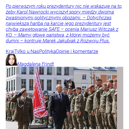
Po pierwszym roku prezydentury nic nie wskazuje na to,
żeby Karol Nawrocki wyciszył spory między dwoma
zwaśnionymi politycznymi obozami. – Dotychczas
największą hańbą na karcie jego prezydentury jest
chyba zawetowanie SAFE – ocenia Mariusz Witczak z
KO. – Mamy głowę państwa, z której możemy być
dumni – kontruje Marek Jakubiak z Rozwoju Plus.
Kraj
Tylko u Nas
Polityka
Opinie i komentarze
Magdalena
Frindt