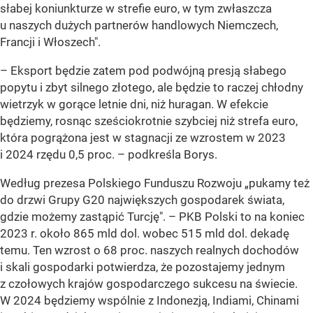
słabej koniunkturze w strefie euro, w tym zwłaszcza
u naszych dużych partnerów handlowych Niemczech,
Francji i Włoszech".
– Eksport będzie zatem pod podwójną presją słabego
popytu i zbyt silnego złotego, ale będzie to raczej chłodny
wietrzyk w gorące letnie dni, niż huragan. W efekcie
będziemy, rosnąc sześciokrotnie szybciej niż strefa euro,
która pogrążona jest w stagnacji ze wzrostem w 2023
i 2024 rzędu 0,5 proc. –
podkreśla Borys.
Według prezesa Polskiego Funduszu Rozwoju „pukamy też
do drzwi Grupy G20 największych gospodarek świata,
gdzie możemy zastąpić Turcję".
– PKB Polski to na koniec
2023 r. około 865 mld dol. wobec 515 mld dol. dekadę
temu. Ten wzrost o 68 proc. naszych realnych dochodów
i skali gospodarki potwierdza, że pozostajemy jednym
z czołowych krajów gospodarczego sukcesu na świecie.
W 2024 będziemy wspólnie z Indonezją, Indiami, Chinami