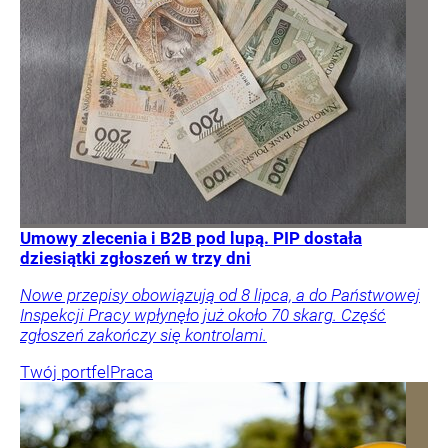
Umowy zlecenia i B2B pod lupą. PIP dostała
dziesiątki zgłoszeń w trzy dni
Nowe przepisy obowiązują od 8 lipca, a do Państwowej
Inspekcji Pracy wpłynęło już około 70 skarg. Część
zgłoszeń zakończy się kontrolami.
Twój portfel
Praca