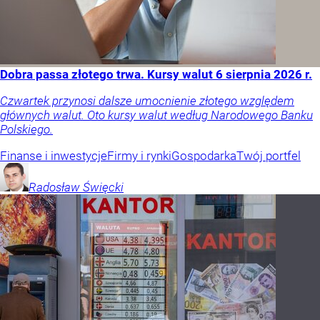
Dobra passa złotego trwa. Kursy walut 6 sierpnia 2026 r.
Czwartek przynosi dalsze umocnienie złotego względem
głównych walut. Oto kursy walut według Narodowego Banku
Polskiego.
Finanse i inwestycje
Firmy i rynki
Gospodarka
Twój portfel
Radosław
Święcki