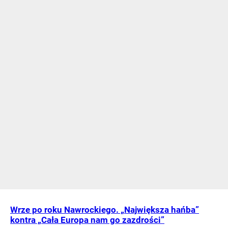
Wrze po roku Nawrockiego. „Największa hańba”
kontra „Cała Europa nam go zazdrości”