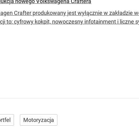
odukcja nowego Volkswagena Craftera
agen Crafter produkowany jest wyłącznie w zakładzie we
cji to: cyfrowy kokpit, nowoczesny infotainment i liczne
rtfel
Motoryzacja