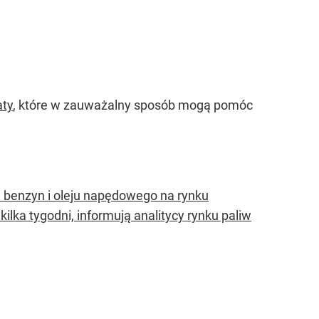
aty
, które w zauważalny sposób mogą pomóc
benzyn i oleju napędowego na rynku
ilka tygodni, informują analitycy rynku paliw