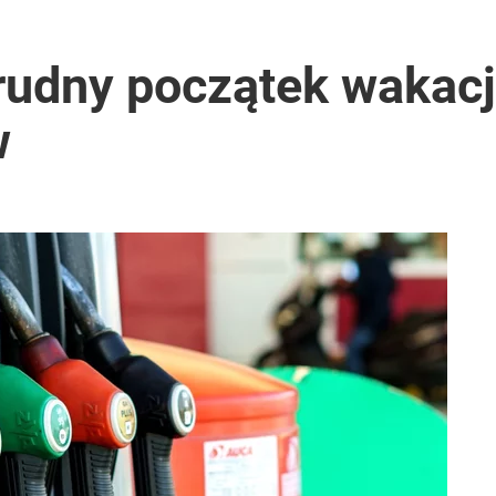
026 r.
rudny początek wakacj
w
ntra „Cała Europa nam go zazdrości”
2030 roku?