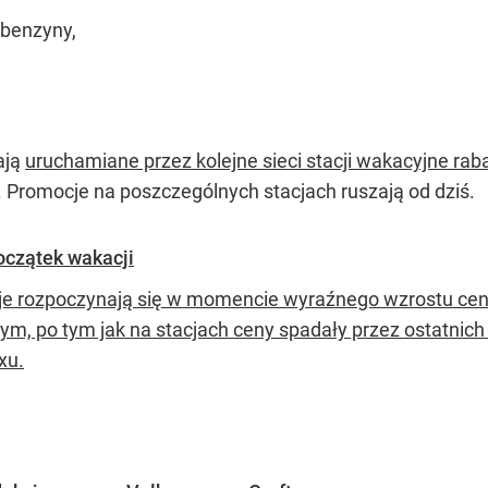
 benzyny,
ają
uruchamiane przez kolejne sieci stacji wakacyjne rab
 Promocje na poszczególnych stacjach ruszają od dziś.
oczątek wakacji
e rozpoczynają się w momencie wyraźnego wzrostu cen 
m, po tym jak na stacjach ceny spadały przez ostatnich k
xu.