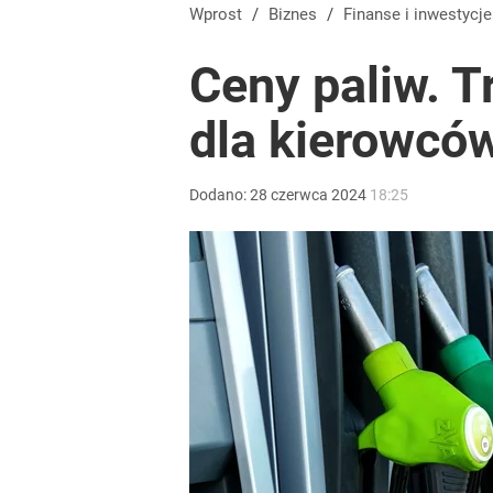
Dobra passa złotego trwa. Kursy walut 6 sierpnia 2
Wprost
/
Biznes
/
Finanse i inwestycje
Ceny paliw. T
dodaj
dla kierowcó
Wrze po roku Nawrockiego. „Największa hańba” ko
Dodano:
28
czerwca
2024
18:25
16
Farmacja: wzrost pod presją. co czeka branżę do 
dodaj