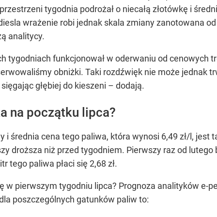
 przestrzeni tygodnia podrożał o niecałą złotówkę i śre
u diesla wrażenie robi jednak skala zmiany zanotowana o
ą analitycy.
nich tygodniach funkcjonował w oderwaniu od cenowych
bserwowaliśmy obniżki. Taki rozdźwięk nie może jednak tr
 sięgając głębiej do kieszeni –
dodają.
a na początku lipca?
 i średnia cena tego paliwa, która wynosi 6,49 zł/l, jes
groszy droższa niż przed tygodniem. Pierwszy raz od lutego
r tego paliwa płaci się 2,68 zł.
w pierwszym tygodniu lipca? Prognoza analityków e-petr
la poszczególnych gatunków paliw to: