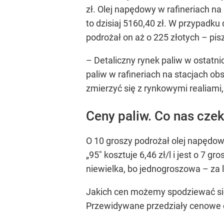
zł. Olej napędowy w rafineriach na
to dzisiaj 5160,40 zł. W przypadk
podrożał on aż o 225 złotych –
pisz
– Detaliczny rynek paliw w ostat
paliw w rafineriach na stacjach o
zmierzyć się z rynkowymi realiami,
Ceny paliw. Co nas czek
O 10 groszy podrożał olej napędowy
„95" kosztuje 6,46 zł/l i jest o 7 
niewielka, bo jednogroszowa – za lit
Jakich cen możemy spodziewać się 
Przewidywane przedziały cenowe d