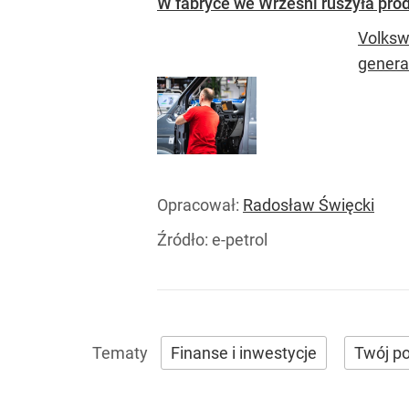
W fabryce we Wrześni ruszyła pr
Volksw
genera
Opracował:
Radosław Święcki
Źródło:
e-petrol
Finanse i inwestycje
Twój po