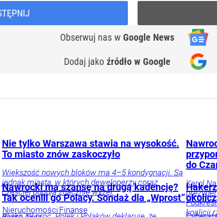
STĘPNIJ
Obserwuj nas
w
Google News
Dodaj jako
źródło w Google
Nie tylko Warszawa stawia na wysokość.
Nawroc
To miasto znów zaskoczyło
przypo
do Cza
Większość nowych bloków ma 4–5 kondygnacji. Są
jednak miasta, w których deweloperzy coraz
Karol Na
Nawrocki ma szansę na drugą kadencję?
Hakerz
częściej budują znacznie wyżej.
prezyden
Tak ocenili go Polacy. Sondaż dla „Wprost”
okolic
Podkreśl
Nieruchomości
Finanse
koalicji 
.
Blisko 39 proc. Polek i Polaków deklaruje, że
Cyberata
Beata Anna