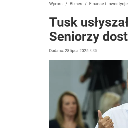
Nawrocki w rocznicę prezydentury przypomniał o 
Wprost
/
Biznes
/
Finanse i inwestycje
Tusk usłyszał
2
Seniorzy dost
Przełomowy wyrok sądu. Ukraina przejmie cenny ob
Dodano:
28
lipca
2025
8:35
dodaj
Tajemnica paragonów grozy. Tak restauratorzy m
3