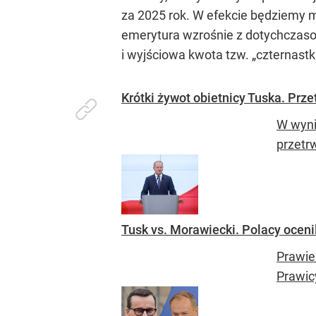
za 2025 rok. W efekcie będziemy m
emerytura wzrośnie z dotychczasow
i wyjściowa kwota tzw. „czternastki
Krótki żywot obietnicy Tuska. Prze
W wyni
przetr
Tusk vs. Morawiecki. Polacy ocenil
Prawie
Prawic