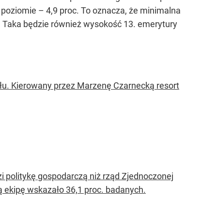
 poziomie – 4,9 proc. To oznacza, że minimalna
ł. Taka będzie również wysokość 13. emerytury
słu. Kierowany przez Marzenę Czarnecką resort
i politykę gospodarczą niż rząd Zjednoczonej
ą ekipę wskazało 36,1 proc. badanych.