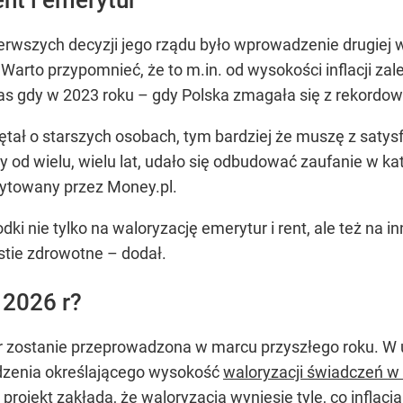
erwszych decyzji jego rządu było wprowadzenie drugiej wal
. Warto przypomnieć, że to m.in. od wysokości inflacji z
as gdy w 2023 roku – gdy Polska zmagała się z rekordową 
ał o starszych osobach, tym bardziej że muszę z satysfa
y od wielu, wielu lat, udało się odbudować zaufanie w kat
cytowany przez Money.pl.
ki nie tylko na waloryzację emerytur i rent, ale też na
stie zdrowotne
– dodał.
 2026 r?
ur zostanie przeprowadzona w marcu przyszłego roku. W
ądzenia określającego wysokość
waloryzacji świadczeń w
j projekt zakłada, że waloryzacja wyniesie tyle, co inflac