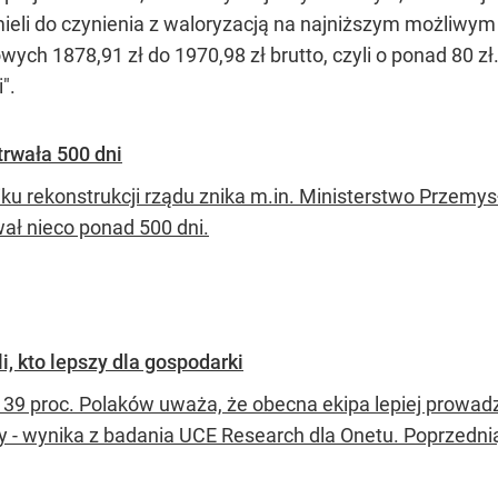
ieli do czynienia z waloryzacją na najniższym możliwym
ych 1878,91 zł do 1970,98 zł brutto, czyli o ponad 80 z
".
trwała 500 dni
ku rekonstrukcji rządu znika m.in. Ministerstwo Przemy
wał nieco ponad 500 dni.
i, kto lepszy dla gospodarki
 39 proc. Polaków uważa, że obecna ekipa lepiej prowadz
y - wynika z badania UCE Research dla Onetu. Poprzedni