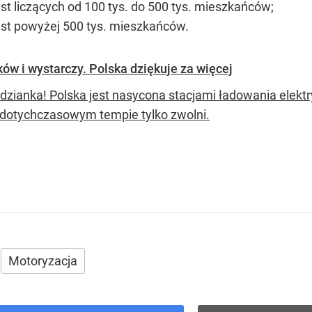
ast liczących od 100 tys. do 500 tys. mieszkańców;
iast powyżej 500 tys. mieszkańców.
ków i wystarczy. Polska dziękuje za więcej
dzianka! Polska jest nasycona stacjami ładowania elektr
 dotychczasowym tempie tylko zwolni.
Motoryzacja