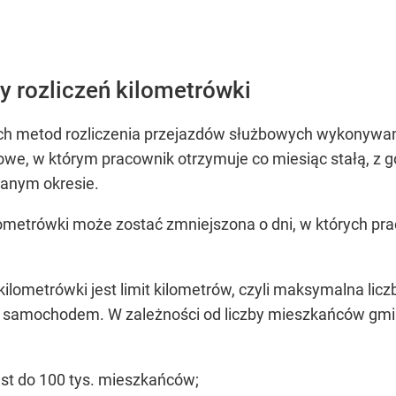
 rozliczeń kilometrówki
wóch metod rozliczenia przejazdów służbowych wykony
towe, w którym pracownik otrzymuje co miesiąc stałą, z g
anym okresie.
metrówki może zostać zmniejszona o dni, w których pra
lometrówki jest limit kilometrów, czyli maksymalna licz
m samochodem.
W zależności od
liczby mieszkańców gmin
ast do 100 tys. mieszkańców;