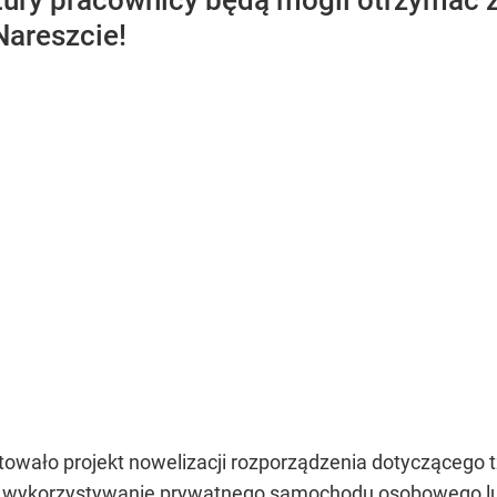
ktury pracownicy będą mogli otrzymać 
Nareszcie!
towało projekt nowelizacji rozporządzenia dotyczącego t
 wykorzystywanie prywatnego samochodu osobowego lu