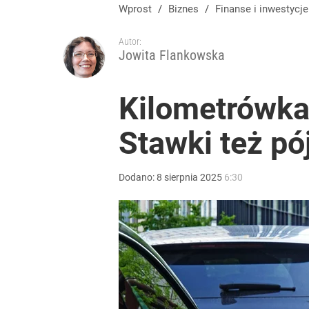
Wprost
/
Biznes
/
Finanse i inwestycje
Autor:
Jowita Flankowska
Kilometrówka
Stawki też pó
Dodano:
8
sierpnia
2025
6:30