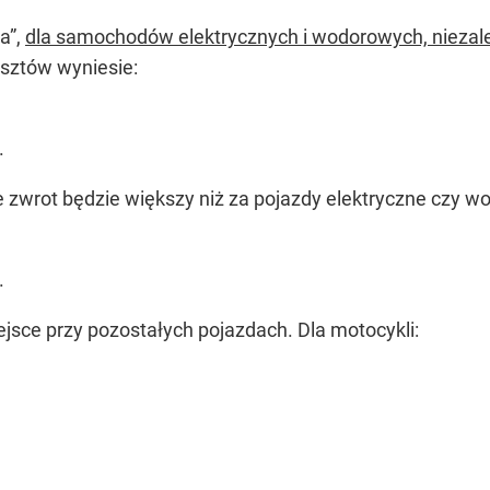
a”,
dla samochodów elektrycznych i wodorowych, niezale
sztów wyniesie:
.
wrot będzie większy niż za pojazdy elektryczne czy w
.
jsce przy pozostałych pojazdach. Dla motocykli: