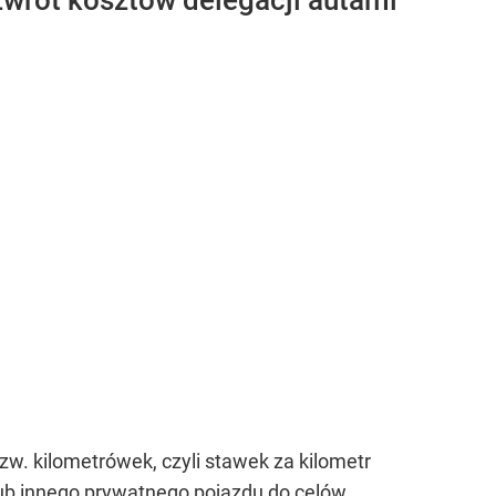
zwrot kosztów delegacji autami
zw. kilometrówek, czyli stawek za kilometr
b innego prywatnego pojazdu do celów