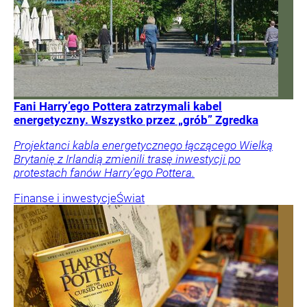
Fani Harry’ego Pottera zatrzymali kabel
energetyczny. Wszystko przez „grób” Zgredka
Projektanci kabla energetycznego łączącego Wielką
Brytanię z Irlandią zmienili trasę inwestycji po
protestach fanów Harry’ego Pottera.
Finanse i inwestycje
Świat