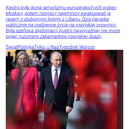
Kiedyś była ikoną serwilizmu europejskich elit wobec
Moskwy, potem rosyjscy najemnicy ewakuowali ją
razem z ulubionymi końmi z Libanu. Dziś narzeka
publicznie na codzienne życie na rosyjskiej prowincji.
Była szefowa dyplomacji Austrii najwyraźniej nie może
pojąć rozumem zakamarków rosyjskiej duszy.
Świat
Polityka
Tylko u Nas
Tygodnik Wprost