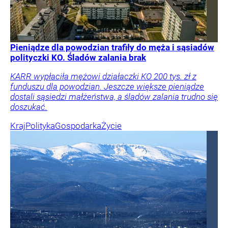
Pieniądze dla powodzian trafiły do męża i sąsiadów
polityczki KO. Śladów zalania brak
KARR wypłaciła mężowi działaczki KO 200 tys. zł z
funduszu dla powodzian. Jeszcze większe pieniądze
dostali sąsiedzi małżeństwa, a śladów zalania trudno się
doszukać.
Kraj
Polityka
Gospodarka
Życie