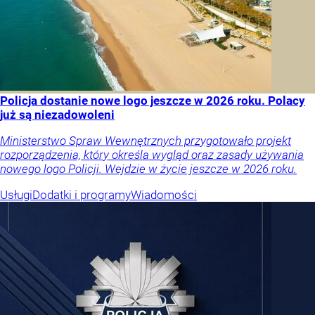
Policja dostanie nowe logo jeszcze w 2026 roku. Polacy
już są niezadowoleni
Ministerstwo Spraw Wewnętrznych przygotowało projekt
rozporządzenia, który określa wygląd oraz zasady używania
nowego logo Policji. Wejdzie w życie jeszcze w 2026 roku.
Usługi
Dodatki i programy
Wiadomości