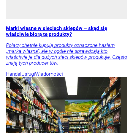
Marki własne w sieciach sklepów – skąd się
właściwie biorą te produkty?
Polacy chętnie kupują produkty oznaczone hasłem
„marka własna”, ale w ogóle nie sprawdzają kto
właściwie je dla dużych sieci sklepów produkuje. Często
znają tych producentów.
Handel
Usługi
Wiadomości