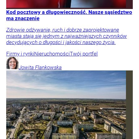
Kod pocztowy a długowieczność. Nasze sąsiedztwo
ma znaczenie
Zdrowie odżywanie, ruch i dobrze zaprojektowane
miasta stają się jednym z najważniejszych czynników
decydujących o długości i jakości naszego życia.
Firmy i rynki
Nieruchomości
Twój portfel
Jowita
Flankowska