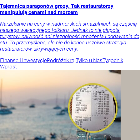
Tajemnica paragonów grozy. Tak restauratorzy
manipulują cenami nad morzem
Narzekanie na ceny w nadmorskich smażalniach są częścią
naszego wakacyjnego folkloru. Jednak to nie głupota
turystów, naiwność ani niezdolność mnożenia i dodawania do
stu. To przemyślana, ale nie do końca uczciwa strategia
restauratorów ukrywających ceny.
Finanse i inwestycje
Podróże
Kraj
Tylko u Nas
Tygodnik
Wprost