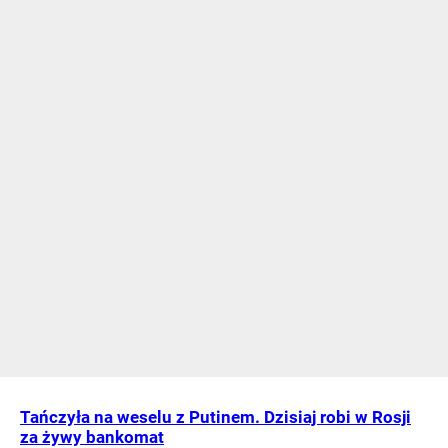
Tańczyła na weselu z Putinem. Dzisiaj robi w Rosji
za żywy bankomat