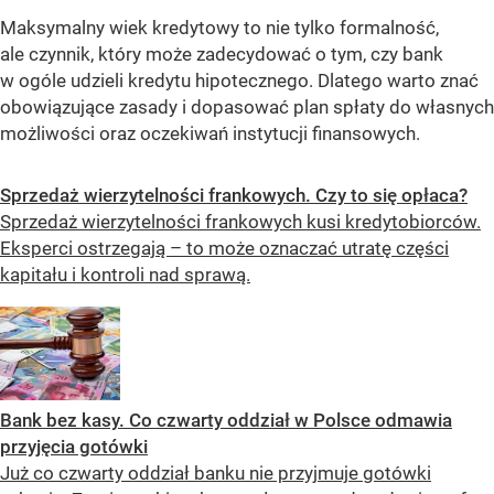
Maksymalny wiek kredytowy to nie tylko formalność,
ale czynnik, który może zadecydować o tym, czy bank
w ogóle udzieli kredytu hipotecznego. Dlatego warto znać
obowiązujące zasady i dopasować plan spłaty do własnych
możliwości oraz oczekiwań instytucji finansowych.
Sprzedaż wierzytelności frankowych. Czy to się opłaca?
Sprzedaż wierzytelności frankowych kusi kredytobiorców.
Eksperci ostrzegają – to może oznaczać utratę części
kapitału i kontroli nad sprawą.
Bank bez kasy. Co czwarty oddział w Polsce odmawia
przyjęcia gotówki
Już co czwarty oddział banku nie przyjmuje gotówki