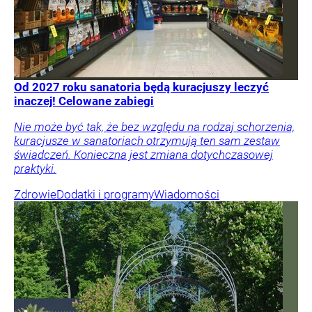
Od 2027 roku sanatoria będą kuracjuszy leczyć
inaczej! Celowane zabiegi
Nie może być tak, że bez względu na rodzaj schorzenia,
kuracjusze w sanatoriach otrzymują ten sam zestaw
świadczeń. Konieczna jest zmiana dotychczasowej
praktyki.
Zdrowie
Dodatki i programy
Wiadomości