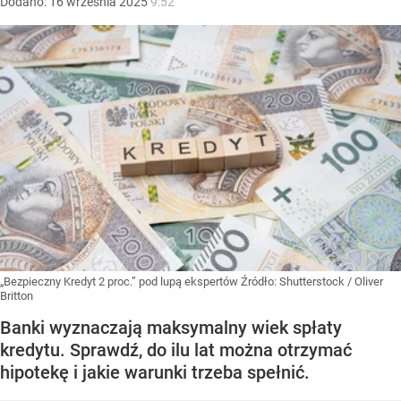
Dodano:
16
września
2025
9:52
„Bezpieczny Kredyt 2 proc.” pod lupą ekspertów
Źródło:
Shutterstock
/
Oliver
Britton
Banki wyznaczają maksymalny wiek spłaty
kredytu. Sprawdź, do ilu lat można otrzymać
hipotekę i jakie warunki trzeba spełnić.