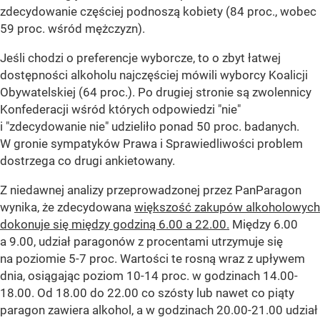
zdecydowanie częściej podnoszą kobiety (84 proc., wobec
59 proc. wśród mężczyzn).
Jeśli chodzi o preferencje wyborcze, to o zbyt łatwej
dostępności alkoholu najczęściej mówili wyborcy Koalicji
Obywatelskiej (64 proc.). Po drugiej stronie są zwolennicy
Konfederacji wśród których odpowiedzi "nie"
i "zdecydowanie nie" udzieliło ponad 50 proc. badanych.
W gronie sympatyków Prawa i Sprawiedliwości problem
dostrzega co drugi ankietowany.
Z niedawnej analizy przeprowadzonej przez PanParagon
wynika, że zdecydowana
większość zakupów alkoholowych
dokonuje się między godziną 6.00 a 22.00.
Między 6.00
a 9.00, udział paragonów z procentami utrzymuje się
na poziomie 5-7 proc. Wartości te rosną wraz z upływem
dnia, osiągając poziom 10-14 proc. w godzinach 14.00-
18.00. Od 18.00 do 22.00 co szósty lub nawet co piąty
paragon zawiera alkohol, a w godzinach 20.00-21.00 udział