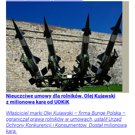
Nieuczciwe umowy dla rolników. Olej Kujawski
z milionową karą od UOKiK
Właściciel marki Olej Kujawski – firma Bunge Polska –
ograniczał prawa rolników w umowach, ustalił Urząd
Ochrony Konkurencji i Konsumentów. Dostał milionową
kara.