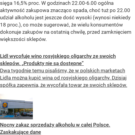
sięga 16,5% proc. W godzinach 22.00-6.00 ogólna
aktywność zakupowa znacząco spada, choć tuż po 22.00
udział alkoholu jest jeszcze dość wysoki (wynosi niekiedy
18 proc.), co może sugerować, że wielu konsumentów
dokonuje zakupów na ostatnią chwilę, przed zamknięciem
większości sklepów.
Lidl wycofuje wino rosyjskiego oligarchy ze swoich
sklepów. „Produkty nie są dostępne”
Dwa tygodnie temu pisaliśmy, że w polskich marketach
Lidla można kupić wina od rosyjskiego oligarchy. Dzisiaj
spółka zapewnia, że wycofała towar ze swoich sklepów.
Nocny zakaz sprzedaży alkoholu w całej Polsce.
Zaskakujące dane