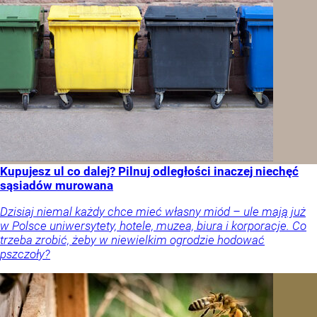
Kupujesz ul co dalej? Pilnuj odległości inaczej niechęć
sąsiadów murowana
Dzisiaj niemal każdy chce mieć własny miód – ule mają już
w Polsce uniwersytety, hotele, muzea, biura i korporacje. Co
trzeba zrobić, żeby w niewielkim ogrodzie hodować
pszczoły?