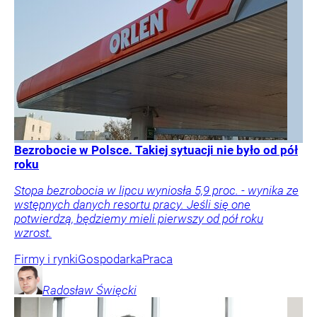
Bezrobocie w Polsce. Takiej sytuacji nie było od pół
roku
Stopa bezrobocia w lipcu wyniosła 5,9 proc. - wynika ze
wstępnych danych resortu pracy. Jeśli się one
potwierdzą, będziemy mieli pierwszy od pół roku
wzrost.
Firmy i rynki
Gospodarka
Praca
Radosław
Święcki