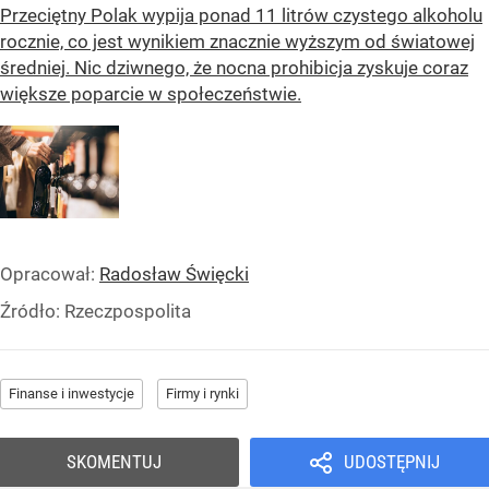
Przeciętny Polak wypija ponad 11 litrów czystego alkoholu
rocznie, co jest wynikiem znacznie wyższym od światowej
średniej. Nic dziwnego, że nocna prohibicja zyskuje coraz
większe poparcie w społeczeństwie.
Opracował:
Radosław Święcki
Źródło:
Rzeczpospolita
Finanse i inwestycje
Firmy i rynki
SKOMENTUJ
UDOSTĘPNIJ