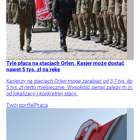
Tyle płacą na stacjach Orlen. Kasjer może dostać
nawet 5 tys. zł na rękę
Kasjerzy na stacjach Orlen mogą zarabiać od 3,7 tys. do
5 tys. zł netto miesięcznie. Wysokość pensji zależy m.in.
od lokalizacji i konkretnej stacji.
Twój portfel
Praca