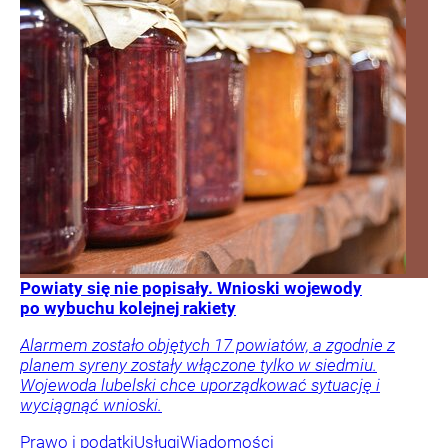
Powiaty się nie popisały. Wnioski wojewody
po wybuchu kolejnej rakiety
Alarmem zostało objętych 17 powiatów, a zgodnie z
planem syreny zostały włączone tylko w siedmiu.
Wojewoda lubelski chce uporządkować sytuację i
wyciągnąć wnioski.
Prawo i podatki
Usługi
Wiadomości