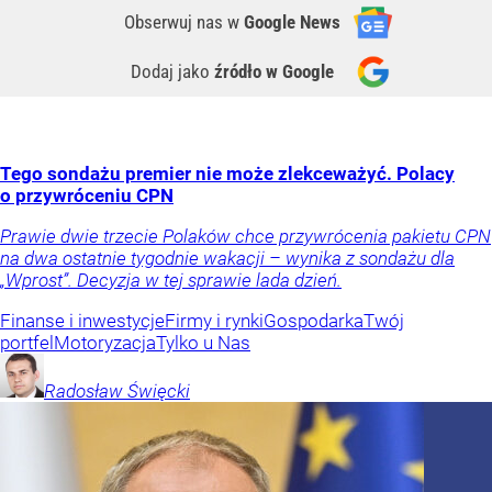
Obserwuj nas
w
Google News
Dodaj jako
źródło w Google
Tego sondażu premier nie może zlekceważyć. Polacy
o przywróceniu CPN
Prawie dwie trzecie Polaków chce przywrócenia pakietu CPN
na dwa ostatnie tygodnie wakacji – wynika z sondażu dla
„Wprost”. Decyzja w tej sprawie lada dzień.
Finanse i inwestycje
Firmy i rynki
Gospodarka
Twój
portfel
Motoryzacja
Tylko u Nas
Radosław
Święcki