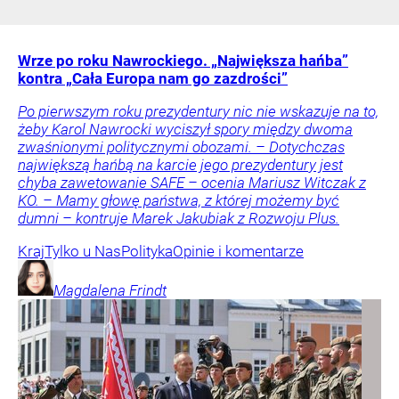
Wrze po roku Nawrockiego. „Największa hańba”
kontra „Cała Europa nam go zazdrości”
Po pierwszym roku prezydentury nic nie wskazuje na to,
żeby Karol Nawrocki wyciszył spory między dwoma
zwaśnionymi politycznymi obozami. – Dotychczas
największą hańbą na karcie jego prezydentury jest
chyba zawetowanie SAFE – ocenia Mariusz Witczak z
KO. – Mamy głowę państwa, z której możemy być
dumni – kontruje Marek Jakubiak z Rozwoju Plus.
Kraj
Tylko u Nas
Polityka
Opinie i komentarze
Magdalena
Frindt