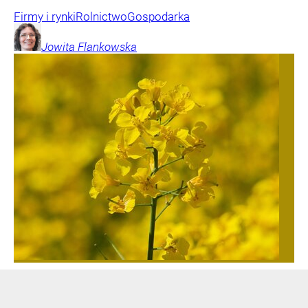
Firmy i rynki
Rolnictwo
Gospodarka
Jowita
Flankowska