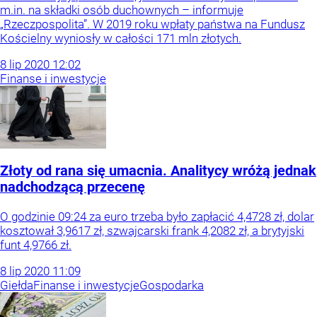
m.in. na składki osób duchownych – informuje
„Rzeczpospolita”. W 2019 roku wpłaty państwa na Fundusz
Kościelny wyniosły w całości 171 mln złotych.
8
lip
2020
12:02
Finanse i inwestycje
Złoty od rana się umacnia. Analitycy wróżą jednak
nadchodzącą przecenę
O godzinie 09:24 za euro trzeba było zapłacić 4,4728 zł, dolar
kosztował 3,9617 zł, szwajcarski frank 4,2082 zł, a brytyjski
funt 4,9766 zł.
8
lip
2020
11:09
Giełda
Finanse i inwestycje
Gospodarka