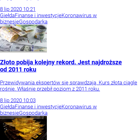
8
lip
2020
10:21
Giełda
Finanse i inwestycje
Koronawirus w
biznesie
Gospodarka
Złoto pobija kolejny rekord. Jest najdroższe
od 2011 roku
Przewidywania ekspertów się sprawdzają. Kurs złota ciągle
rośnie. Właśnie przebił poziom z 2011 roku.
8
lip
2020
10:03
Giełda
Finanse i inwestycje
Koronawirus w
biznesie
Gospodarka