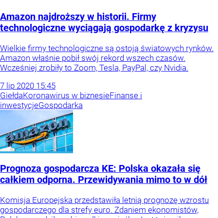
Amazon najdroższy w historii. Firmy
technologiczne wyciągają gospodarkę z kryzysu
Wielkie firmy technologiczne są ostoją światowych rynków.
Amazon właśnie pobił swój rekord wszech czasów.
Wcześniej zrobiły to Zoom, Tesla, PayPal, czy Nvidia.
7
lip
2020
15:45
Giełda
Koronawirus w biznesie
Finanse i
inwestycje
Gospodarka
Prognoza gospodarcza KE: Polska okazała się
całkiem odporna. Przewidywania mimo to w dół
Komisja Europejska przedstawiła letnią prognozę wzrostu
gospodarczego dla strefy euro. Zdaniem ekonomistów,