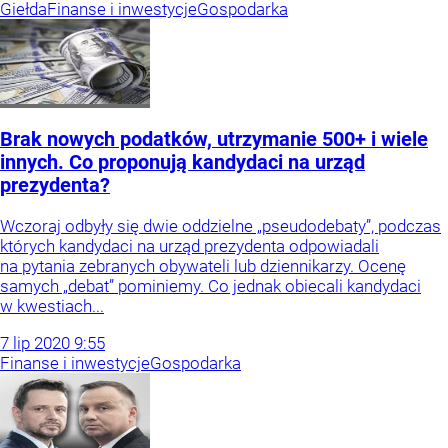
Giełda
Finanse i inwestycje
Gospodarka
Brak nowych podatków, utrzymanie 500+ i wiele
innych. Co proponują kandydaci na urząd
prezydenta?
Wczoraj odbyły się dwie oddzielne „pseudodebaty”, podczas
których kandydaci na urząd prezydenta odpowiadali
na pytania zebranych obywateli lub dziennikarzy. Ocenę
samych „debat” pominiemy. Co jednak obiecali kandydaci
w kwestiach...
7
lip
2020
9:55
Finanse i inwestycje
Gospodarka