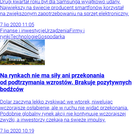
Drugi kwartał roku był dla Samsunga wyjątkowo udany.
Największy na świecie producent smartfonów korzystał
na zwiększonym zapotrzebowaniu na sprzęt elektroniczny.
7
lip
2020
11:05
Finanse i inwestycje
Urządzenia
Firmy i
rynki
Technologie
Gospodarka
Na rynkach nie ma siły ani przekonania
od podtrzymania wzrostów. Brakuje pozytywnych
bodźców
Dolar zaczyna lekko zyskiwać we wtorek, niwelując
wczorajsze osłabienie, ale w ruchu nie widać przekonania.
Podobnie globalny rynek akcji nie kontynuuje wczorajszej
zwyżki, a inwestorzy czekają na świeże impulsy.
7
lip
2020
10:19