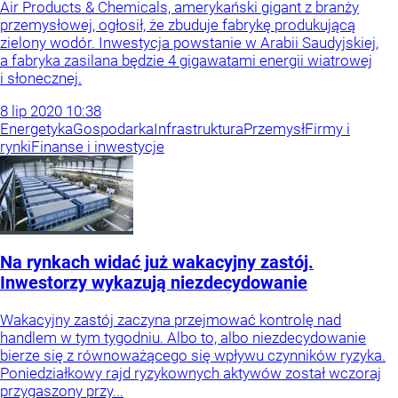
Air Products & Chemicals, amerykański gigant z branży
przemysłowej, ogłosił, że zbuduje fabrykę produkującą
zielony wodór. Inwestycja powstanie w Arabii Saudyjskiej,
a fabryka zasilana będzie 4 gigawatami energii wiatrowej
i słonecznej.
8
lip
2020
10:38
Energetyka
Gospodarka
Infrastruktura
Przemysł
Firmy i
rynki
Finanse i inwestycje
Na rynkach widać już wakacyjny zastój.
Inwestorzy wykazują niezdecydowanie
Wakacyjny zastój zaczyna przejmować kontrolę nad
handlem w tym tygodniu. Albo to, albo niezdecydowanie
bierze się z równoważącego się wpływu czynników ryzyka.
Poniedziałkowy rajd ryzykownych aktywów został wczoraj
przygaszony przy...