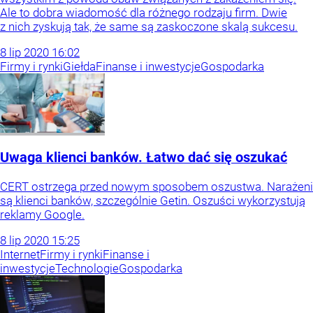
Ale to dobra wiadomość dla różnego rodzaju firm. Dwie
z nich zyskują tak, że same są zaskoczone skalą sukcesu.
8
lip
2020
16:02
Firmy i rynki
Giełda
Finanse i inwestycje
Gospodarka
Uwaga klienci banków. Łatwo dać się oszukać
CERT ostrzega przed nowym sposobem oszustwa. Narażeni
są klienci banków, szczególnie Getin. Oszuści wykorzystują
reklamy Google.
8
lip
2020
15:25
Internet
Firmy i rynki
Finanse i
inwestycje
Technologie
Gospodarka