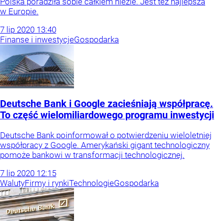
Polska poradziła sobie całkiem nieźle. Jest też najlepsza
w Europie.
7
lip
2020
13:40
Finanse i inwestycje
Gospodarka
Deutsche Bank i Google zacieśniają współpracę.
To część wielomiliardowego programu inwestycji
Deutsche Bank poinformował o potwierdzeniu wieloletniej
współpracy z Google. Amerykański gigant technologiczny
pomoże bankowi w transformacji technologicznej.
7
lip
2020
12:15
Waluty
Firmy i rynki
Technologie
Gospodarka