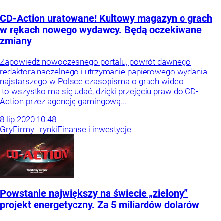
CD-Action uratowane! Kultowy magazyn o grach
w rękach nowego wydawcy. Będą oczekiwane
zmiany
Zapowiedź nowoczesnego portalu, powrót dawnego
redaktora naczelnego i utrzymanie papierowego wydania
najstarszego w Polsce czasopisma o grach wideo –
to wszystko ma się udać, dzięki przejęciu praw do CD-
Action przez agencję gamingową...
8
lip
2020
10:48
Gry
Firmy i rynki
Finanse i inwestycje
Powstanie największy na świecie „zielony”
projekt energetyczny. Za 5 miliardów dolarów