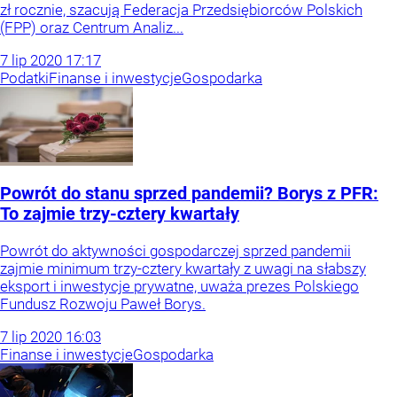
zł rocznie, szacują Federacja Przedsiębiorców Polskich
(FPP) oraz Centrum Analiz...
7
lip
2020
17:17
Podatki
Finanse i inwestycje
Gospodarka
Powrót do stanu sprzed pandemii? Borys z PFR:
To zajmie trzy-cztery kwartały
Powrót do aktywności gospodarczej sprzed pandemii
zajmie minimum trzy-cztery kwartały z uwagi na słabszy
eksport i inwestycje prywatne, uważa prezes Polskiego
Fundusz Rozwoju Paweł Borys.
7
lip
2020
16:03
Finanse i inwestycje
Gospodarka