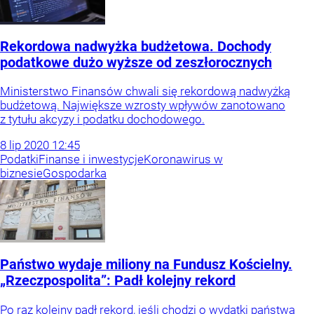
Rekordowa nadwyżka budżetowa. Dochody
podatkowe dużo wyższe od zeszłorocznych
Ministerstwo Finansów chwali się rekordową nadwyżką
budżetową. Największe wzrosty wpływów zanotowano
z tytułu akcyzy i podatku dochodowego.
8
lip
2020
12:45
Podatki
Finanse i inwestycje
Koronawirus w
biznesie
Gospodarka
Państwo wydaje miliony na Fundusz Kościelny.
„Rzeczpospolita”: Padł kolejny rekord
Po raz kolejny padł rekord, jeśli chodzi o wydatki państwa