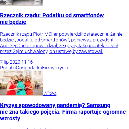
Rzecznik rządu: Podatku od smartfonów
nie będzie
Rzecznik rządu Piotr Müller potwierdził ostatecznie, że nie
będzie „podatku od smartfonów”, ponieważ prezydent
Andrzej Duda zapowiedział, że gdyby taki podatek został
przez Sejm uchwalony, on ustawę by zawetował.
7
lip
2020
11:16
Podatki
Gospodarka
Firmy i rynki
Wideo
Kryzys spowodowany pandemią? Samsung
nie zna takiego pojęcia. Firma raportuje ogromne
wzrosty