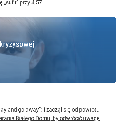
 „sufit” przy 4,57.
ykryzysowej
ay and go away”) i zaczął się od powrotu
tarania Białego Domu, by odwrócić uwagę