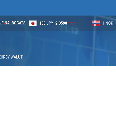
IE
NAJBOGATSI
90
1 NOK
0.3905
1 DKK
KURSY WALUT