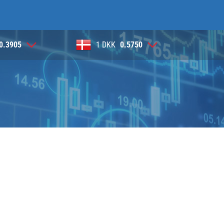
0.5750
1 SEK
0.3931
1