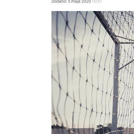
Dodano:
5
maja
2020
10:37