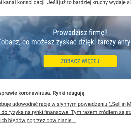
anał konsolidacji. Jeśli już to bardziej kruchy wydaje się
Prowadzisz firmę?
Zobacz, co możesz zyskać dzięki tarczy ant
ZOBACZ WIĘCEJ
prawie koronawirusa. Rynki reagują
óbuje udowodnić rację w słynnym powiedzeniu („Sell in M
i do ryzyka na rynki finansowe. Tym razem źródłem są s
ich błędów poprzez obwinianie...