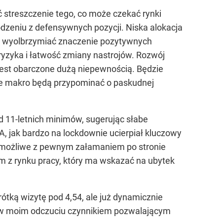
ć streszczenie tego, co może czekać rynki
dzeniu z defensywnych pozycji. Niska alokacja
ię wyolbrzymiać znaczenie pozytywnych
 ryzyka i łatwość zmiany nastrojów. Rozwój
est obarczone dużą niepewnością. Będzie
e makro będą przypominać o paskudnej
d 11-letnich minimów, sugerując słabe
, jak bardzo na lockdownie ucierpiał kluczowy
iemożliwe z pewnym załamaniem po stronie
m z rynku pracy, który ma wskazać na ubytek
ótką wizytę pod 4,54, ale już dynamicznie
t w moim odczuciu czynnikiem pozwalającym