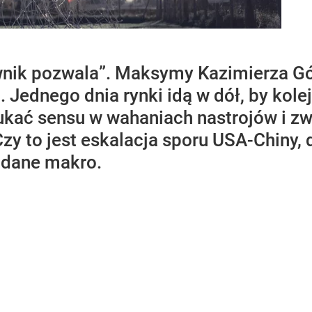
ciwnik pozwala”. Maksymy Kazimierza G
 Jednego dnia rynki idą w dół, by kol
kać sensu w wahaniach nastrojów i zwy
 Czy to jest eskalacja sporu USA-Chiny
 dane makro.