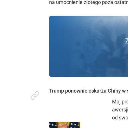
na umocnienie złotego poza ostatni k
Trump ponownie oskarża Chiny w s
Maj pr
awersj
od swo