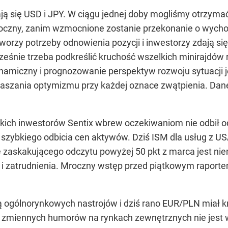
ają się USD i JPY. W ciągu jednej doby mogliśmy otrzyma
boczny, zanim wzmocnione zostanie przekonanie o wycho
rzy potrzeby odnowienia pozycji i inwestorzy zdają s
cześnie trzeba podkreślić kruchość wszelkich minirajdów
amiczny i prognozowanie perspektyw rozwoju sytuacji j
aszania optymizmu przy każdej oznace zwątpienia. Dan
kich inwestorów Sentix wbrew oczekiwaniom nie odbił o
szybkiego odbicia cen aktywów. Dziś ISM dla usług z USA
ie zaskakującego odczytu powyżej 50 pkt z marca jest n
i zatrudnienia. Mroczny wstęp przed piątkowym raporte
ą ogólnorynkowych nastrojów i dziś rano EUR/PLN miał kr
od zmiennych humorów na rynkach zewnętrznych nie jes