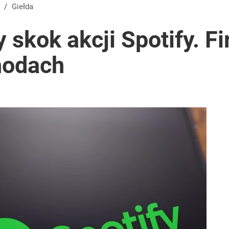
/
Giełda
 skok akcji Spotify. F
hodach