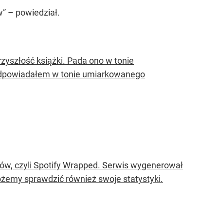
” – powiedział.
yszłość książki. Pada ono w tonie
 odpowiadałem w tonie umiarkowanego
, czyli Spotify Wrapped. Serwis wygenerował
ożemy sprawdzić również swoje statystyki.