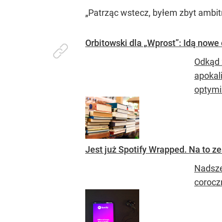
„Patrząc wstecz, byłem zbyt ambi
Orbitowski dla „Wprost”: Idą nowe
Odkąd 
apokal
optym
Jest już Spotify Wrapped. Na to z
Nadsze
corocz