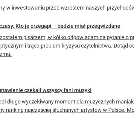
tny w inwestowaniu przed wzrostem naszych przychodów
 czasy. Kto je przegapi – będzie miał przegwizdane
zostałem pisarzem, w kółko odpowiadam na pytanie o prz
iptycznym i trąca problem kryzysu czytelnictwa. Dotąd
izmu.
estawienie czekali wszyscy fani muzyki
dł długo wyczekiwany moment dla muzycznych maniaków
ny ranking najczęściej słuchanych artystów w Polsce. M