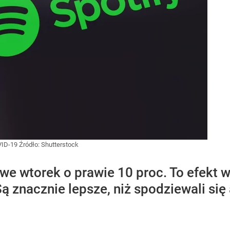
OVID-19
Źródło:
Shutterstock
ł we wtorek o prawie 10 proc. To efekt 
 znacznie lepsze, niż spodziewali się 