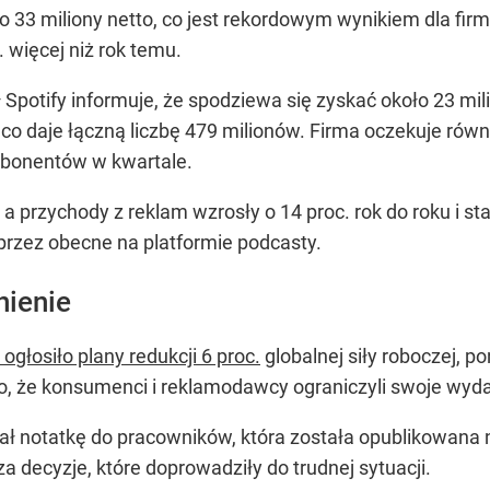
33 miliony netto, co jest rekordowym wynikiem dla firm
 więcej niż rok temu.
ł Spotify informuje, że spodziewa się zyskać około 23
co daje łączną liczbę 479 milionów. Firma oczekuje równ
 abonentów w kwartale.
 a przychody z reklam wzrosły o 14 proc. rok do roku i s
 przez obecne na platformie podcasty.
nienie
 ogłosiło plany redukcji 6 proc.
globalnej siły roboczej, 
 że konsumenci i reklamodawcy ograniczyli swoje wydat
ał notatkę do pracowników, która została opublikowana na
a decyzje, które doprowadziły do trudnej sytuacji.