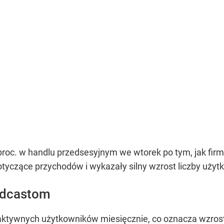
 proc. w handlu przedsesyjnym we wtorek po tym, jak firm
otyczące przychodów i wykazały silny wzrost liczby uży
podcastom
ktywnych użytkowników miesięcznie, co oznacza wzrost o