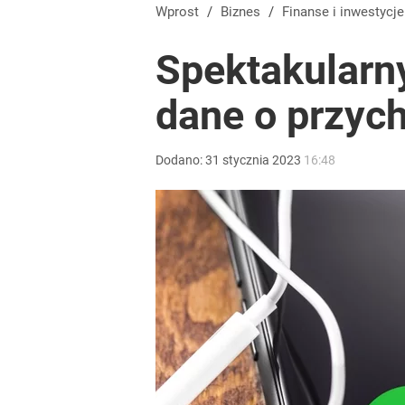
Wprost
/
Biznes
/
Finanse i inwestycje
Spektakularny
dane o przyc
Dodano:
31
stycznia
2023
16:48