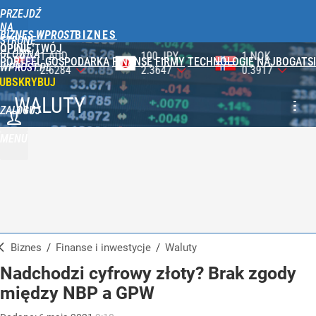
PRZEJDŹ
NA
BIZNES WPROST
STRONĘ
OPINIE
TWÓJ
GŁÓWNĄ
100 JPY
1 NOK
1 DKK
PORTFEL
GOSPODARKA
FINANSE
FIRMY
TECHNOLOGIE
NAJBOGATSI
WPROST.PL
2.3647
0.3917
0.5759
UBSKRYBUJ
WALUTY
ZALOGUJ
MENU
Biznes
/
Finanse i inwestycje
/
Waluty
Nadchodzi cyfrowy złoty? Brak zgody
między NBP a GPW