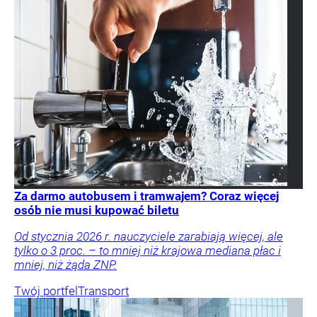
Za darmo autobusem i tramwajem? Coraz więcej
osób nie musi kupować biletu
Od stycznia 2026 r. nauczyciele zarabiają więcej, ale
tylko o 3 proc. – to mniej niż krajowa mediana płac i
mniej, niż żąda ZNP.
Twój portfel
Transport