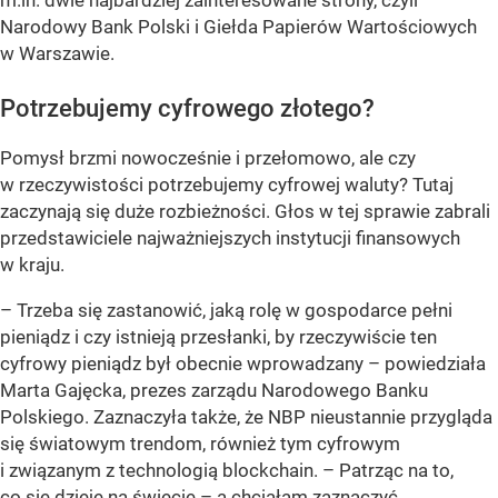
m.in. dwie najbardziej zainteresowane strony, czyli
Narodowy Bank Polski i Giełda Papierów Wartościowych
w Warszawie.
Potrzebujemy cyfrowego złotego?
Pomysł brzmi nowocześnie i przełomowo, ale czy
w rzeczywistości potrzebujemy cyfrowej waluty? Tutaj
zaczynają się duże rozbieżności. Głos w tej sprawie zabrali
przedstawiciele najważniejszych instytucji finansowych
w kraju.
– Trzeba się zastanowić, jaką rolę w gospodarce pełni
pieniądz i czy istnieją przesłanki, by rzeczywiście ten
cyfrowy pieniądz był obecnie wprowadzany –
powiedziała
Marta Gajęcka, prezes zarządu Narodowego Banku
Polskiego. Zaznaczyła także, że NBP nieustannie przygląda
się światowym trendom, również tym cyfrowym
i związanym z technologią blockchain.
– Patrząc na to,
co się dzieje na świecie – a chciałam zaznaczyć