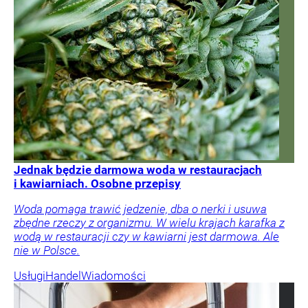
Jednak będzie darmowa woda w restauracjach
i kawiarniach. Osobne przepisy
Woda pomaga trawić jedzenie, dba o nerki i usuwa
zbędne rzeczy z organizmu. W wielu krajach karafka z
wodą w restauracji czy w kawiarni jest darmowa. Ale
nie w Polsce.
Usługi
Handel
Wiadomości