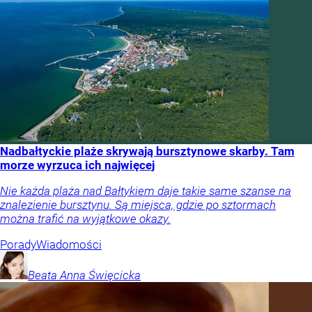
Nadbałtyckie plaże skrywają bursztynowe skarby. Tam
morze wyrzuca ich najwięcej
Nie każda plaża nad Bałtykiem daje takie same szanse na
znalezienie bursztynu. Są miejsca, gdzie po sztormach
można trafić na wyjątkowe okazy.
Porady
Wiadomości
Beata Anna
Święcicka