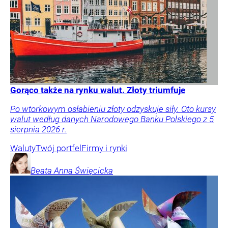
Gorąco także na rynku walut. Złoty triumfuje
Po wtorkowym osłabieniu złoty odzyskuje siły. Oto kursy
walut według danych Narodowego Banku Polskiego z 5
sierpnia 2026 r.
Waluty
Twój portfel
Firmy i rynki
Beata Anna
Święcicka