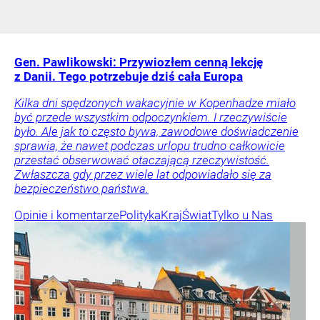
Gen. Pawlikowski: Przywiozłem cenną lekcję
z Danii. Tego potrzebuje dziś cała Europa
Kilka dni spędzonych wakacyjnie w Kopenhadze miało
być przede wszystkim odpoczynkiem. I rzeczywiście
było. Ale jak to często bywa, zawodowe doświadczenie
sprawia, że nawet podczas urlopu trudno całkowicie
przestać obserwować otaczającą rzeczywistość.
Zwłaszcza gdy przez wiele lat odpowiadało się za
bezpieczeństwo państwa.
Opinie i komentarze
Polityka
Kraj
Świat
Tylko u Nas