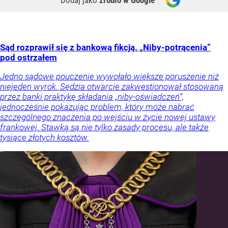
Sąd rozprawił się z bankową fikcją. „Niby-potrącenia”
pod ostrzałem
Jedno sądowe pouczenie wywołało większe poruszenie niż
niejeden wyrok. Sędzia otwarcie zakwestionował stosowaną
przez banki praktykę składania „niby-oświadczeń”,
jednocześnie pokazując problem, który może nabrać
szczególnego znaczenia po wejściu w życie nowej ustawy
frankowej. Stawką są nie tylko zasady procesu, ale także
tysiące złotych kosztów.