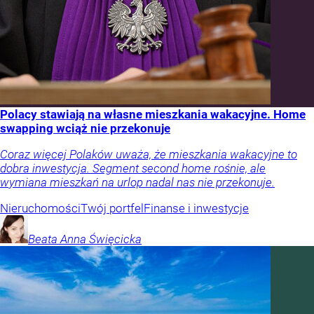
Polacy stawiają na własne mieszkania wakacyjne. Home
swapping wciąż nie przekonuje
Coraz więcej Polaków uważa, że mieszkania wakacyjne to
dobra inwestycja. Segment second home rośnie, ale
wymiana mieszkań na urlop nadal nas nie przekonuje.
Nieruchomości
Twój portfel
Finanse i inwestycje
Beata Anna
Święcicka