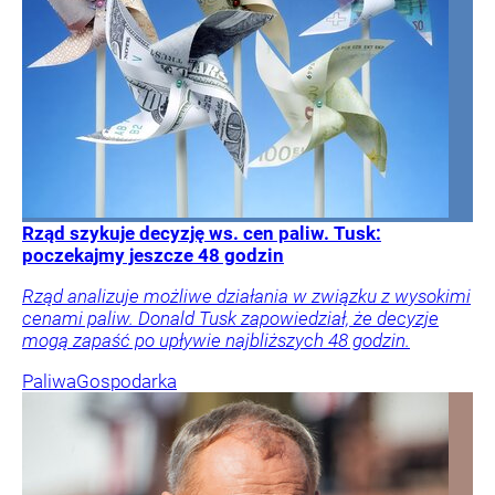
Rząd szykuje decyzję ws. cen paliw. Tusk:
poczekajmy jeszcze 48 godzin
Rząd analizuje możliwe działania w związku z wysokimi
cenami paliw. Donald Tusk zapowiedział, że decyzje
mogą zapaść po upływie najbliższych 48 godzin.
Paliwa
Gospodarka