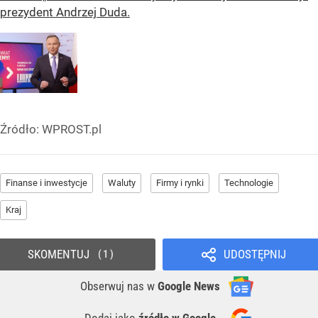
prezydent Andrzej Duda.
Źródło:
WPROST.pl
Finanse i inwestycje
Waluty
Firmy i rynki
Technologie
Kraj
SKOMENTUJ
UDOSTĘPNIJ
1
Obserwuj nas
w
Google News
Dodaj jako
źródło w Google