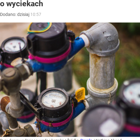
o wyciekach
Dodano:
dzisiaj
10:57