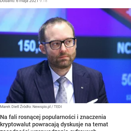
Dodano:
6
maja
2021
9:18
Marek Dietl
Źródło:
Newspix.pl
/
TEDI
Na fali rosnącej popularności i znaczenia
kryptowalut powracają dyskusje na temat