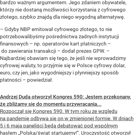
bardzo ważnym argumentem. Jego zdaniem obywatele,
którzy nie dostaną możliwości korzystania z cyfrowego
złotego, szybko znajdą dla niego wygodną alternatywę.
– Gdyby NBP emitował cyfrowego złotego, to nie
potrzebowalibyśmy pośrednictwa żadnych instytucji
finansowych – np. operatorów kart płatniczych –
do zawierania transakcji –
dodał prezes GPW.
–
Najbardziej obawiam się tego, że jeśli nie wprowadzimy
cyfrowej waluty, to przyjmie się w Polsce cyfrowy dolar,
euro, czy jen, jako wygodniejszy i płynniejszy sposób
płatności –
powiedział.
Andrzej Duda otworzył Kongres 590: Jestem przekonany,
że zbliżamy się do momentu przywracania...
Rozpoczął się Kongres 590. W tym roku ze względu
na pandemię odbywa się on w zmienionej formie. W dniach
5 i 6 maja paneliści będą debatować pod wspólnym
hasłem „Polska/świat startujemy!”. Uroczystość otworzył